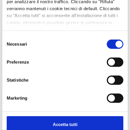
per analizzare il nostro traffico. Cliccando su "Rifiuta"
Corrado è anche su TripAdvisor, cercatelo a
verranno mantenuti i cookie tecnici di default. Cliccando
questo indirizzo
!
su "Accetta tutti" si acconsente all'installazione di tutti i
cookie, altrimenti è possibile gestire le preferenze in
riferimento alle singole tipologie. Per maggiori
MOSTRA AZIENDA SULLA MAPPA
informazioni consulta la nostra
Privacy policy
Selezione
Necessari
del
consenso
VEDI ANCHE
Preferenze
Statistiche
Marketing
Accetta tutti