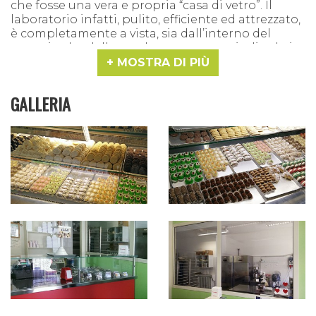
che fosse una vera e propria “casa di vetro”. Il
laboratorio infatti, pulito, efficiente ed attrezzato,
è completamente a vista, sia dall’interno del
negozio che dalla strada: non sono quindi solo i
buonissimi profumi che attraggono la clientela,
MOSTRA DI PIÙ
ma anche i gesti sapienti e misurati del
pasticcere e dei suoi collaboratori intenti
GALLERIA
al lavoro.