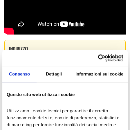
con un ripieno al rum prodotti solo nella
stagione fredda, invenzione e specialità della
pasticceria. E poi ancora i
Salatini
e, nella bella
stagione, i buonissimi
Gelati Artigianali
.
Tutto questo realizzato con ingredienti di qualità
e materie prime selezionate. Ma soprattutto con
tanta, tantissima passione.
INDIRIZZO
Sant'Antonino
Via Torino 76/b
Consenso
Dettagli
Informazioni sui cookie
Trova sulla mappa.
corrado.evangelista@tiscali.it
Questo sito web utilizza i cookie
011 9649906
Utilizziamo i cookie tecnici per garantire il corretto
SOCIAL AZIENDALI
funzionamento del sito, cookie di preferenza, statistici e
di marketing per fornire funzionalità dei social media e