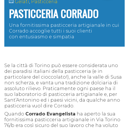
Gelati
,
Pasticceria
PASTICCERIA CORRADO
Una fornitissima pasticceria artigianale in cui
Corrado accoglie tutti i suoi clienti
con entusiasmo e simpatia
Se la città di Torino può essere considerata uno
dei paradisi italiani della pasticceria (e in
particolare del cioccolato!), anche la valle di Susa
non scherza, e vanta una tradizione dolciaria di
assoluto rilievo. Praticamente ogni paese ha il
suo laboratorio di pasticceria artigianale e, per
Sant’Antonino ed i paesi vicini, da qualche anno
pasticceria vuol dire Corrado.
Quando
Corrado Evangelista
ha aperto la sua
fornitissima pasticceria artigianale in Via Torino
76/b era così sicuro del suo lavoro che ha voluto