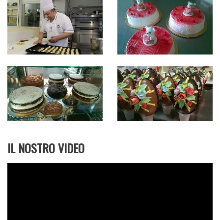
Simpatico e cordiale, Corrado è sempre stato un
grande appassionato di arte dolciaria ed ha
lavorato nel settore fin da ragazzo, prima alla
pasticceria Dalmasso e poi in giro per il
Piemonte (Orbassano, Caluso, Ivrea, Giaveno…) a
sperimentare ed a apprendere l’arte dei dolci e
dei gelati.
“La mia è una vera “vocazione”
- ci dice -
tanto che spesso non mi accorgo delle ore che
passano mentre sono al lavoro. Come tutti gli
artigiani inizio la mattina presto e la sera mi fermo
a preparare i dolci da infornare o le basi per il
gelato da lavorare il giorno dopo ma tutto questo
non mi pesa, e la mia più grande soddisfazione è
IL NOSTRO VIDEO
quella di avere una clientela affezionata e
soddisfatta”.
Lasciatevi dunque tentare dalla
Sacher torte
, il
suo vero e proprio cavallo di battaglia, ma non
tralasciate le
Morettine
, torte al cioccolato soffici
e golose, le
Paste fresche e secche
, le
Torte da
cerimonia,
i
Baci di Sant'Antonino
, cioccolatini