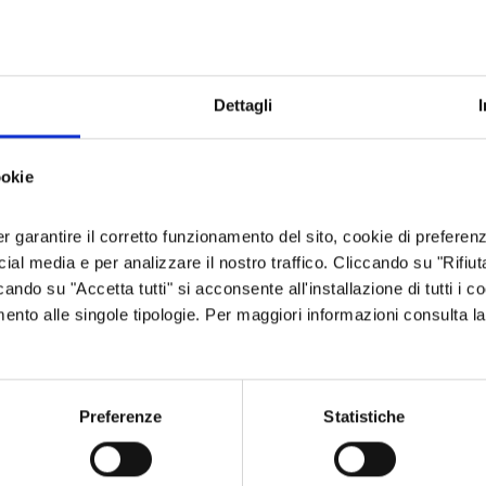
aggruppa percorsi pianeggianti a mitiche strade di
 o la Madelaine.
 DEL TERRITORIO AL SITO:
WWW.YATOU-
Dettagli
SCOPRI IL TERRITORIO
ookie
er garantire il corretto funzionamento del sito, cookie di preferenz
ocial media e per analizzare il nostro traffico. Cliccando su "Rifiu
18
cando su "Accetta tutti" si acconsente all'installazione di tutti i co
35
35
imento alle singole tipologie. Per maggiori informazioni consulta l
Preferenze
Statistiche