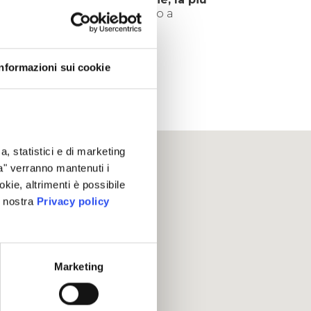
 montagna che danno accesso a
EN-MAURIENNE.FR
Informazioni sui cookie
a, statistici e di marketing
ta" verranno mantenuti i
okie, altrimenti è possibile
a nostra
Privacy policy
Marketing