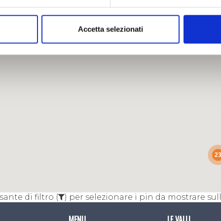
Accetta selezionati
2
sante di filtro (
) per selezionare i pin da mostrare su
MENU
LE VALLI