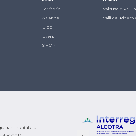
Territorio
Valsusa e Val 
Aziende
Valli del Pinero
Blog
Eventi
SHOP
a transfrontaliera
 06611450013