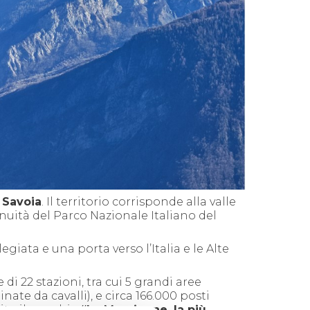
a
Savoia
. Il territorio corrisponde alla valle
nuità del Parco Nazionale Italiano del
egiata e una porta verso l’Italia e le Alte
i 22 stazioni, tra cui 5 grandi aree
inate da cavalli), e circa 166.000 posti
tuito il marchio
“La Maurienne, la più