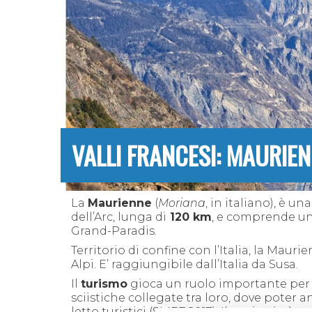
VALLI FRANCESI: MAURIE
La
Maurienne
(
Moriana
, in italiano), è u
dell’Arc, lunga di
120 km
, e comprende una
Grand-Paradis.
Territorio di confine con l’Italia, la Maur
Alpi. E’ raggiungibile dall’Italia da Susa.
Il
turismo
gioca un ruolo importante per l
sciistiche collegate tra loro, dove poter anc
letto turistici (SMBT 2017). Il territorio è 