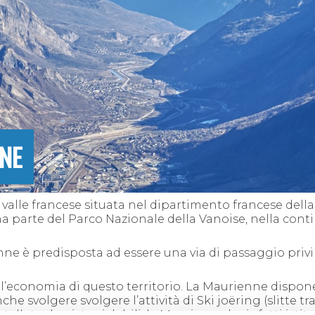
NNE
na valle francese situata nel dipartimento francese dell
 parte del Parco Nazionale della Vanoise, nella conti
ienne è predisposta ad essere una via di passaggio privil
’economia di questo territorio. La Maurienne dispone d
he svolgere svolgere l’attività di Ski joëring (slitte tra
costellato da piste ciclabili: la Maurienne ha infatti isti