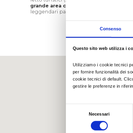
grande area ciclistica del mond
o” che r
leggendari passi alpini come il Telegraph
SCOPRI LE AZIENDE
Consenso
Questo sito web utilizza i c
Utilizziamo i cookie tecnici p
per fornire funzionalità dei s
cookie tecnici di default. Clic
gestire le preferenze in rifer
Selezione
Necessari
del
consenso