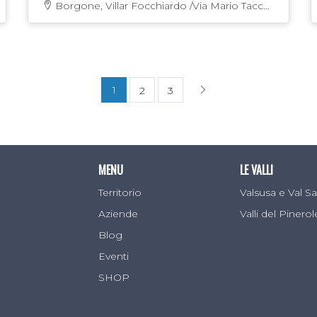
Borgone, Villar Focchiardo /Via Mario Tacca
108
1
2
3
MENU
LE VALLI
Territorio
Valsusa e Val 
Aziende
Valli del Pinero
Blog
Eventi
SHOP