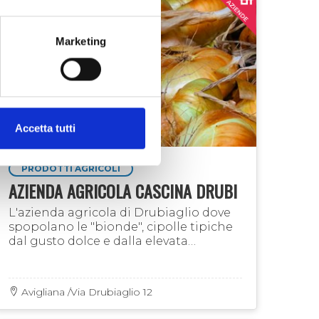
Marketing
Accetta tutti
PRODOTTI AGRICOLI
AZIENDA AGRICOLA CASCINA DRUBI
L'azienda agricola di Drubiaglio dove
spopolano le "bionde", cipolle tipiche
dal gusto dolce e dalla elevata
digeribilità. Assieme a loro, frutta e
ortaggi coltivati in modo naturale e
consegnati a …
Avigliana /Via Drubiaglio 12