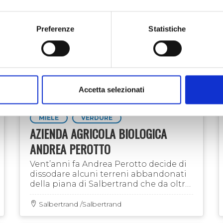
Preferenze
Statistiche
Accetta selezionati
MIELE
VERDURE
AZIENDA AGRICOLA BIOLOGICA
ANDREA PEROTTO
Vent’anni fa Andrea Perotto decide di
dissodare alcuni terreni abbandonati
della piana di Salbertrand che da oltre
cinquant'anni non venivano lavorati e
da allora non si è più fermato...
Salbertrand /Salbertrand