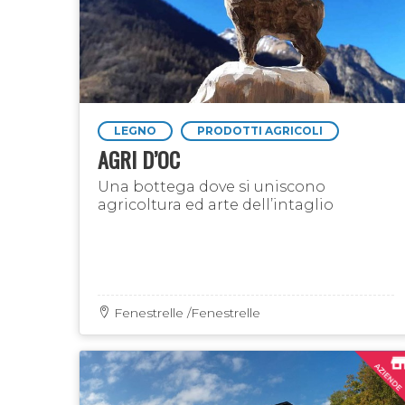
LEGNO
PRODOTTI AGRICOLI
AGRI D’OC
Una bottega dove si uniscono
agricoltura ed arte dell’intaglio
Fenestrelle /Fenestrelle