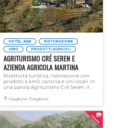
HOTEL, B&B
RISTORAZIONE
VINO
PRODOTTI AGRICOLI
AGRITURISMO CRÉ SEREN E
AZIENDA AGRICOLA MARTINA
Ricettività turistica, ristorazione con
prodotti a km0, cantina e vini locali: in
una parola Agriturismo Cré Seren, il
posto ideale per chi vuole conoscere e
scoprire tutto ciò che offre la Valle di …
Giaglione /Giaglione