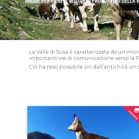
ANDAR PER FIERE O VISITARE I PRODUTTORI DELLA 
La Valle di Susa è caratterizzata da un micr
importanti vie di comunicazione verso la Fr
Ciò ha reso possibile sin dall’antichità un 
numerose produzioni tipiche: formaggi, miel