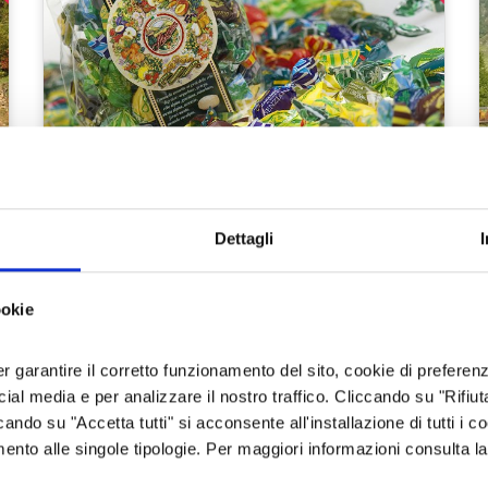
rutteto, anche in coltura promiscua, un campo di patat
empre state lontane dall'intensificazione e dallo sfru
 autoconsumo o di vendita nei mercati locali.
LIQUORI
PASTICCERIA
 prodotti, valorizzati e riconosciuti attraverso marchi
Dettagli
FRUTTI, CONFETTURE
MIELE
o valsusino.
ALBERGIAN
Specialità piemontesi per rendere più
ookie
buona la vita: liquori, confetture, miele,
caramelle, specialità gastronomiche...
er garantire il corretto funzionamento del sito, cookie di preferenz
ocial media e per analizzare il nostro traffico. Cliccando su "Rifiu
cando su "Accetta tutti" si acconsente all'installazione di tutti i co
Bardonecchia, Giaveno, Sestriere, Pinerolo,
Pragelato /85 Corso Torino Pinerolo
imento alle singole tipologie. Per maggiori informazioni consulta l