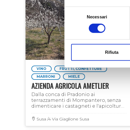
Selezione
Necessari
del
consenso
Rifiuta
VINO
FRUTTI, CONFETTURE
MARRONI
MIELE
AZIENDA AGRICOLA AMETLIER
Dalla conca di Pradonio ai
terrazzamenti di Mompantero, senza
dimenticare i castagneti e l'apicoltura
nomade di montagna: frutti della terra
e del territorio, orgogliosamente
Susa /4 Via Giaglione Susa
valsusini, prodotti con …