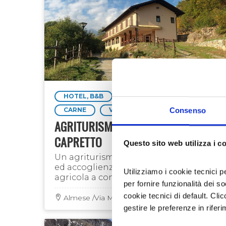
Ogni famiglia di agricoltori possedeva un f
per gli insaccati. Queste produzioni sono s
erano legate in origine ad un’economia di
HOTEL, B&B
RISTORAZIONE
Oggi l’attenzione verso questa tipologia di
Consenso
CARNE
VERDURE
commerciale anche al di fuori del territori
AGRITURISMO SUL MONTE
CAPRETTO
Questo sito web utilizza i c
Un agriturismo con ristorazione
ed accoglienza di qualità, un'azienda
Utilizziamo i cookie tecnici p
agricola a conduzione familiare che
per fornire funzionalità dei s
coltiva la frutta e la verdura, da
cookie tecnici di default. Clic
cui ricava conserve e prodotti tipici
Almese /Via Muande 12
gestire le preferenze in rifer