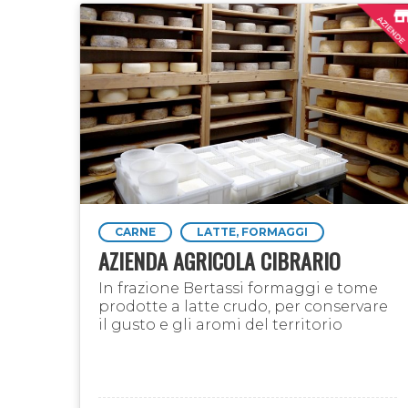
CARNE
LATTE, FORMAGGI
AZIENDA AGRICOLA CIBRARIO
In frazione Bertassi formaggi e tome
prodotte a latte crudo, per conservare
il gusto e gli aromi del territorio