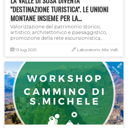
LA VALLE DI SUSA DIVENTA
"DESTINAZIONE TURISTICA". LE UNIONI
MONTANE INSIEME PER LA
VALORIZZAZIONE DEL TERRITORIO
Valorizzazione del patrimonio storico,
artistico, architettonico e paesaggistico,
promozione della rete escursionistica,
sviluppo socio-economico in ambito
turistico: questi gli obiettivi contenuti …
13 lug 2021
Laboratorio Alte Valli