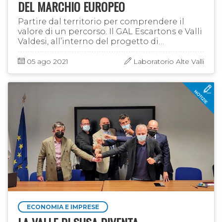
DEL MARCHIO EUROPEO
Partire dal territorio per comprendere il
valore di un percorso. Il GAL Escartons e Valli
Valdesi, all’interno del progetto di
cooperazione transnazionale “La
valorizzazione dei prodotti di montagna” …
05 ago 2021
Laboratorio Alte Valli
ECONOMIA E IMPRESE