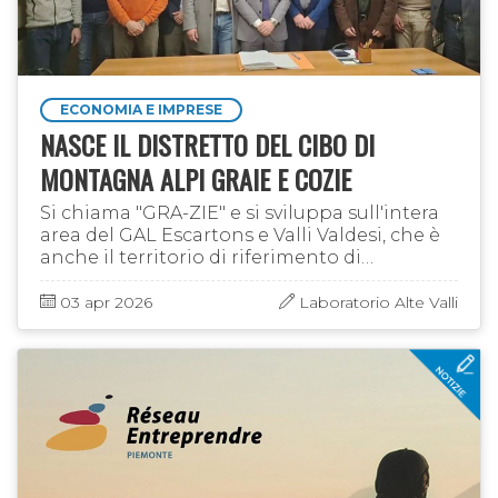
ECONOMIA E IMPRESE
NASCE IL DISTRETTO DEL CIBO DI
MONTAGNA ALPI GRAIE E COZIE
Si chiama "GRA-ZIE" e si sviluppa sull'intera
area del GAL Escartons e Valli Valdesi, che è
anche il territorio di riferimento di
"Laboratorio Alte Valli". Del distretto fanno
parte tutte le Unioni …
03 apr 2026
Laboratorio Alte Valli