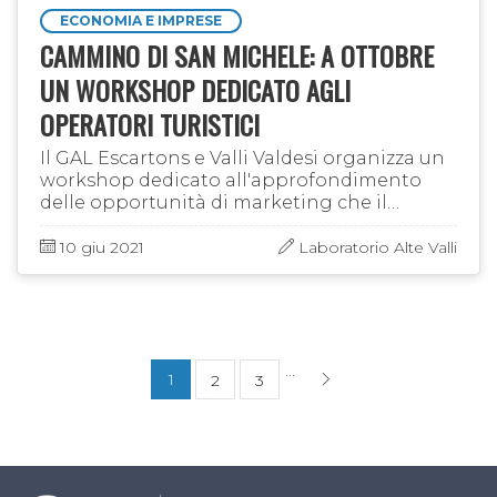
ECONOMIA E IMPRESE
CAMMINO DI SAN MICHELE: A OTTOBRE
UN WORKSHOP DEDICATO AGLI
OPERATORI TURISTICI
Il GAL Escartons e Valli Valdesi organizza un
workshop dedicato all'approfondimento
delle opportunità di marketing che il
Cammino di San Michele può rivestire per
gli operatori turistici e alla …
10 giu 2021
Laboratorio Alte Valli
...
1
2
3