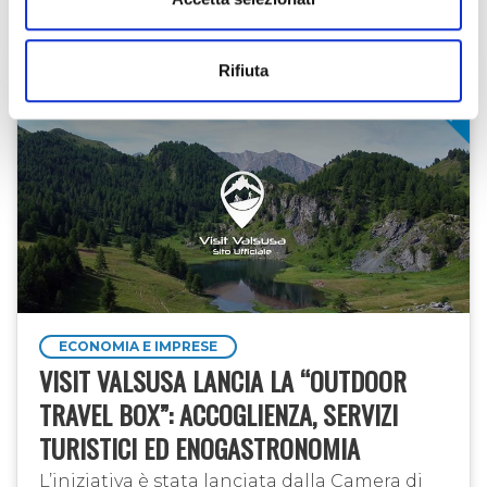
Cuore delle Alpi”, un progetto che interessa
il territorio …
17 set 2021
Enzo Gioberto
Rifiuta
ECONOMIA E IMPRESE
VISIT VALSUSA LANCIA LA “OUTDOOR
TRAVEL BOX”: ACCOGLIENZA, SERVIZI
TURISTICI ED ENOGASTRONOMIA
L’iniziativa è stata lanciata dalla Camera di