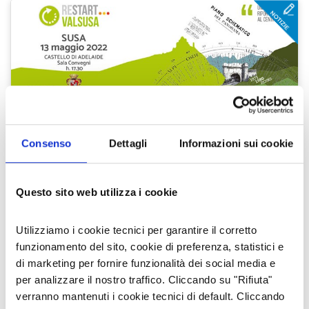
Consenso
Dettagli
Informazioni sui cookie
ECONOMIA E IMPRESE
NASCE RESTART VALSUSA, INCUBATORE
Questo sito web utilizza i cookie
DI POLITICHE INNOVATIVE
Utilizziamo i cookie tecnici per garantire il corretto
A dare il via al progetto un convegno che
funzionamento del sito, cookie di preferenza, statistici e
coinvolge i principali stakeholders locali
di marketing per fornire funzionalità dei social media e
per lo sviluppo di un territorio a cavallo tra
montagna e città
per analizzare il nostro traffico. Cliccando su "Rifiuta"
11 mag 2022
Enzo Gioberto
verranno mantenuti i cookie tecnici di default. Cliccando