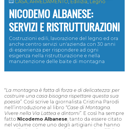
CASA, ARREDAMENTO
,
Edilizia
,
Legno
NICODEMO ALBANESE:
SERVIZI E RISTRUTTURAZIONI
Costruzioni edili, lavorazione del legno ed ora
anche centro servizi: un'azienda con 30 anni
di esperienza per rispondere ad ogni
esigenza nella ristrutturazione e nella
manutenzione delle baite di montagna
“
La montagna è fatta di forza e di delicatezza
:
per
costruire una casa bisogna rispettare questa sua
poesia”
. Così scrive la giornalista Cristina Parodi
nell’introduzione al libro
“Case di Montagna.
Vivere nella Via Lattea e dintorni”
. E così ha sempre
fatto
Nicodemo Albanese
, tanto da essere citato
nel volume come uno degli artigiani che hanno