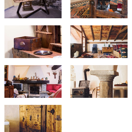
Per festeggiare i
30 anni di attività
, Nicodemo ed
i suoi collaboratori hanno dato vita ad una nuova
attività: un
C
entro
S
ervizi e
M
anutenzioni
destinato a
tutte le necessità di un territorio