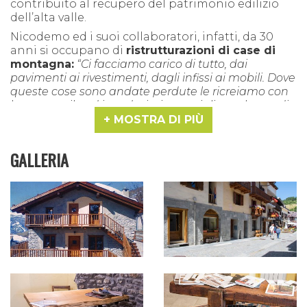
contribuito al recupero del patrimonio edilizio
dell’alta valle.
Nicodemo ed i suoi collaboratori, infatti, da 30
anni si occupano di
ristrutturazioni di case di
montagna:
“Ci facciamo carico di tutto,
dai
pavimenti ai rivestimenti, dagli infissi ai mobili. Dove
queste cose sono andate perdute le ricreiamo con
lo stesso stile ed i medesimi materiali,
e nel caso di
edifici nuovi sappiamo lavorare la muratura, il
MOSTRA DI PIÙ
legno e la pietra
in modo da
renderli compatibili,
per stile e materiali, con il contesto montano in cui
GALLERIA
ci troviamo”.