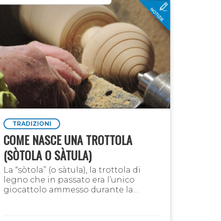
TRADIZIONI
COME NASCE UNA TROTTOLA
(SÒTOLA O SÀTULA)
La “sòtola” (o sàtula), la trottola di
legno che in passato era l’unico
giocattolo ammesso durante la
Quaresima, era un cono di legno alto
fino a 10 centimetri, con lo spigolo del
lato superiore …