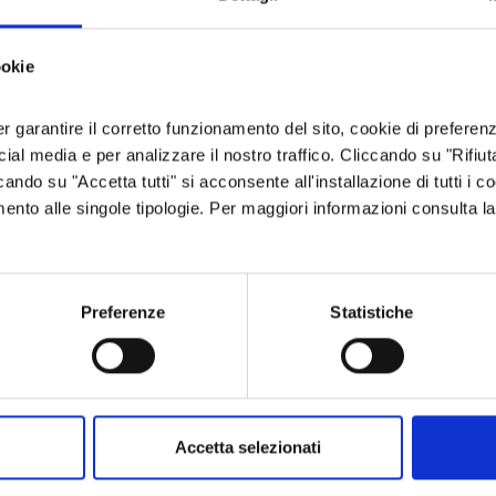
ookie
er garantire il corretto funzionamento del sito, cookie di preferenz
ocial media e per analizzare il nostro traffico. Cliccando su "Rifiu
cando su "Accetta tutti" si acconsente all'installazione di tutti i co
imento alle singole tipologie. Per maggiori informazioni consulta l
ESCURSIONI E PASSEGGIATE
IN BASSA VALSUSA SULLE TRACCE
DEL "MAOMETTO" DI BORGONE
Preferenze
Statistiche
Il libro “Elogi di Piemonte”, di Toni
Farina e Max Ubicini, edito da Atene
del Canavese, propone 62 suggestivi
itinerari in bicicletta, che si
sviluppano su tutto il territorio
piemontese, tra …
Accetta selezionati
13 apr 2023
Laboratorio Alte Valli