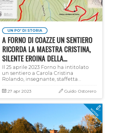
UN PO' DI STORIA
A FORNO DI COAZZE UN SENTIERO
RICORDA LA MAESTRA CRISTINA,
SILENTE EROINA DELLA
RESISTENZA
Il 25 aprile 2023 Forno ha intitolato
un sentiero a Carola Cristina
Rolando, insegnante, staffetta
partigiana, condannata a morte e poi
liberata dai partigiani nel 1945. Prima
27 apr 2023
Guido Ostorero
ancora che a Coazze la " …