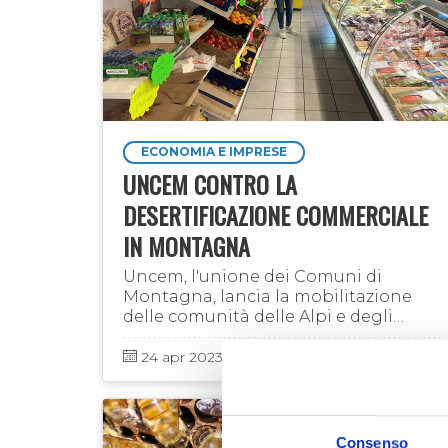
ECONOMIA E IMPRESE
UNCEM CONTRO LA
DESERTIFICAZIONE COMMERCIALE
IN MONTAGNA
Uncem, l'unione dei Comuni di
Montagna, lancia la mobilitazione
delle comunità delle Alpi e degli
Appennini per il contenimento della
desertificazione commerciale in
24 apr 2023
Laboratorio Alte Valli
montagna. Duecento Comuni in …
Consenso