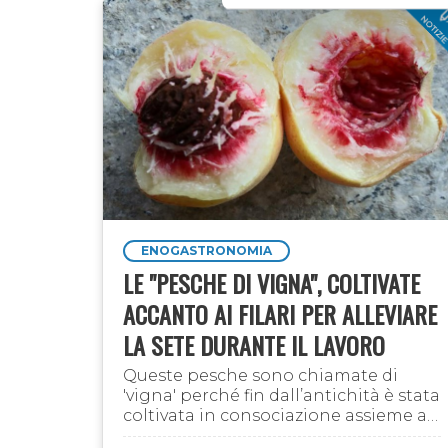
ENOGASTRONOMIA
LE "PESCHE DI VIGNA", COLTIVATE
ACCANTO AI FILARI PER ALLEVIARE
LA SETE DURANTE IL LAVORO
Queste pesche sono chiamate di
'vigna' perché fin dall’antichità è stata
coltivata in consociazione assieme ai
filari delle viti (come dice il nome):