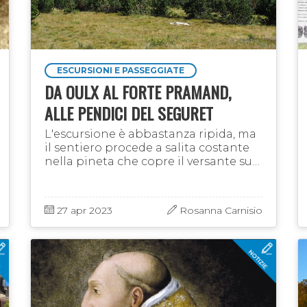
ESCURSIONI E PASSEGGIATE
DA OULX AL FORTE PRAMAND,
ALLE PENDICI DEL SEGURET
L'escursione è abbastanza ripida, ma
il sentiero procede a salita costante
nella pineta che copre il versante sud
del promontorio del Pramand.
L'ambiente è suggestivo poichè si
arriva proprio sotto …
27 apr 2023
Rosanna Carnisio