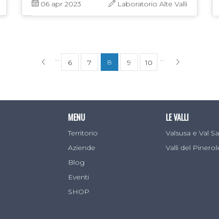
natura e curiosità. In accordo con gli
06 apr 2023
Laboratorio Alte Valli
autori vi proponiamo quelli che …
...
...
8
6
7
9
10
MENU
LE VALLI
Territorio
Valsusa e Val 
Aziende
Valli del Pinero
Blog
Eventi
SHOP