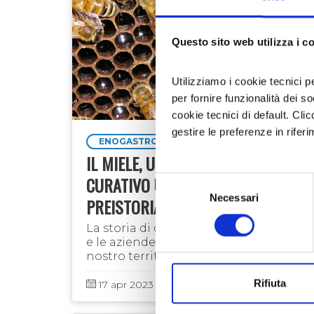
Questo sito web utilizza i c
Utilizziamo i cookie tecnici p
per fornire funzionalità dei s
cookie tecnici di default. Clic
gestire le preferenze in rifer
ENOGASTRONOMIA
IL MIELE, UN DOLCIFICANTE
CURATIVO USATO FIN DALLA
Selezione
Necessari
del
PREISTORIA
consenso
La storia di questo squisito alimento
e le aziende che lo producono nel
nostro territorio
Rifiuta
17 apr 2023
Laboratorio Alte Valli