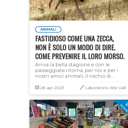
ANIMALI
FASTIDIOSO COME UNA ZECCA,
NON È SOLO UN MODO DI DIRE.
COME PREVENIRE IL LORO MORSO.
Arriva la bella stagione e con le
passeggiate ritorna, per noi e per i
nostri amici animali, il rischio di
incappare nel morso di una zecca.
Non vogliamo certo rovinare le vostre
28 apr 2023
Laboratorio Alte Valli
escursioni nè fare …