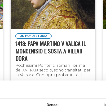
UN PO' DI STORIA
1418: PAPA MARTINO V VALICA IL
MONCENISIO E SOSTA A VILLAR
DORA
Pochissimi Pontefici romani, prima
del XVIII-XIX secolo, sono transitati per
la Valsusa. Con ogni probabilità il
primo è Gregorio X diretto a Lione
per il Concilio Ecumenico del 1274. Lo
19 apr 2023
Franca Nemo
accompagna …
Dettagli