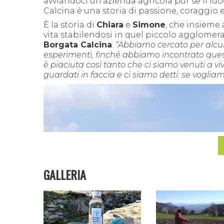
avviandoci un’azienda agricola pur se il luo
Calcina è una storia di passione, coraggio ed
È
la storia di
Chiara
e
Simone
, che insieme 
vita stabilendosi in quel piccolo agglomera
Borgata Calcina
:
“Abbiamo cercato per alcun
esperimenti, finché abbiamo incontrato quest
è piaciuta così tanto che ci siamo venuti a viv
guardati in faccia e ci siamo detti: se voglia
GALLERIA