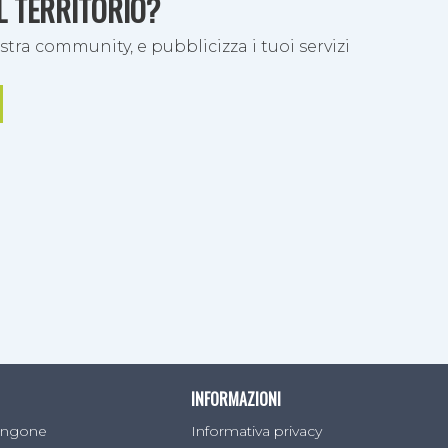
EL TERRITORIO?
stra community, e pubblicizza i tuoi servizi
i
n
mo le
urali.
 ed
do che
o
to di un
. Anche
INFORMAZIONI
Sangone
Informativa privacy