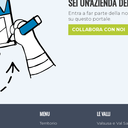
SEI UN'AZIENDA D
Entra a far parte della no
su questo portale.
COLLABORA CON NOI
rispetto per l’ambiente e per le persone
ed i princip
 la
certificazione bio
ottenuta nel 2018. L'azienda no
ici, ma opera nella completa tutela della pianta:
“Aiutia
contro i parassiti con macerati autoprodotti e prodotti nat
o attraverso tecniche che rispettino l’equilibrio del suolo
 essicchiamo a basse temperature (intorno ai 35°) in mo
o inalterati i principi attivi che contengono".
e erbe
si svolgono in un laboratorio apposito, allestit
più antico. Le erbe vengono
sfogliate a mano
(con l’aiu
i realizzano le miscele specifiche per ogni tisana e si
egradabili
e compostabili, in carta con filo di cotone
MENU
LE VALLI
e.
Territorio
Valsusa e Val 