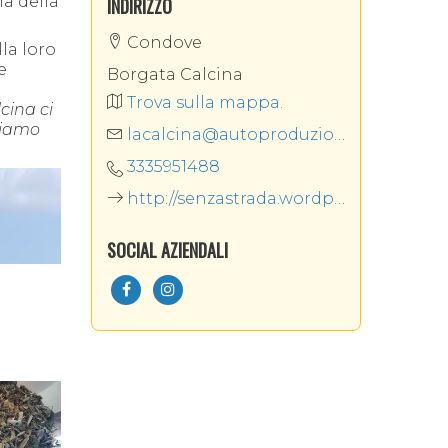
ia della
INDIRIZZO
Condove
la loro
e
Borgata Calcina
Trova sulla mappa.
cina ci
 siamo
lacalcina@autoproduzioni.net
3335951488
http://senzastrada.wordpress.com
SOCIAL AZIENDALI