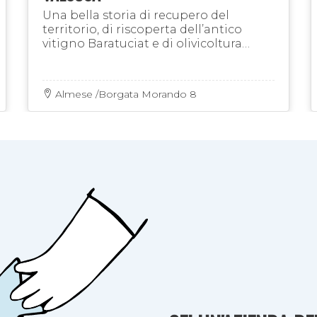
Una bella storia di recupero del
territorio, di riscoperta dell’antico
vitigno Baratuciat e di olivicoltura
“eroica”
Almese /Borgata Morando 8