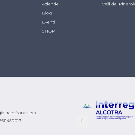
Aziende
Valli del Pinero
Blog
Eventi
SHOP
a transfrontaliera
 06611450013