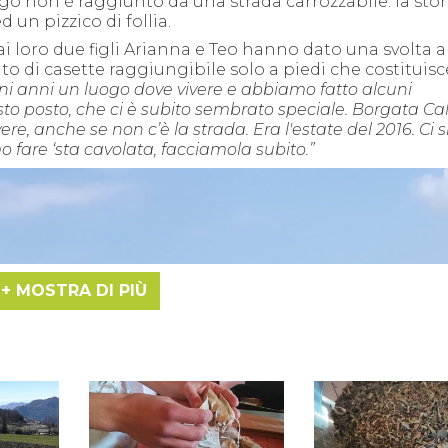
go non è raggiunto da una strada carrozzabile: la stor
 un pizzico di follia.
ai loro due figli Arianna e Teo hanno dato una svolta al
to di casette raggiungibile solo a piedi che costituisc
i anni un luogo dove vivere e abbiamo fatto alcuni
o posto, che ci è subito sembrato speciale. Borgata Cal
ere, anche se non c’è la strada. Era l'estate del 2016. Ci
mo fare ‘sta cavolata, facciamola subito.”
MOSTRA DI PIÙ