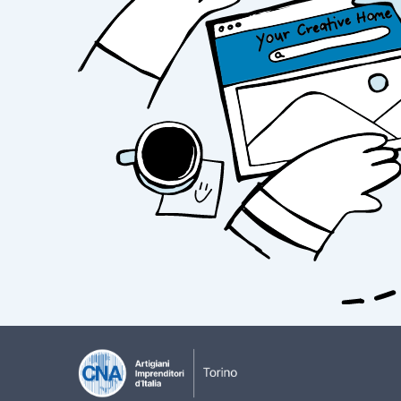
Alla base di questo grande lavoro ci sono il
dell’
agricoltura biologica
, come testimonia
utilizza antiparassitari né fertilizzati chim
piante a rafforzare le loro difese e a lottare 
Cerchiamo di preservare la fertilità del terren
u
tilizziamo un
essiccatore a freddo
, ovvero
le erbe mantengano il loro aroma e mantengan
Tutte le lavorazioni di
trasformazione dell
rifacendo il tetto e riadattando l’edificio 
telaio retato di acciaio), e sempre a mano s
riempiono le bustine, anch’esse
100% biod
gli imballaggi sono rispettosi dell'ambient