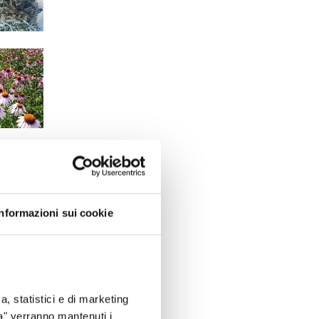
Informazioni sui cookie
a, statistici e di marketing
ta" verranno mantenuti i