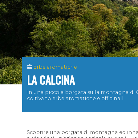
Erbe aromatiche
LA CALCINA
In
una piccola borgata sulla montagna di C
coltivano erbe aromatiche e officinali
Scoprire una borgata di montagna ed innam