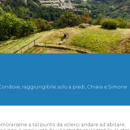
ondove, raggiungibile solo a piedi, Chiara e Simone
orarsene a tal punto da volerci andare ad abitare,