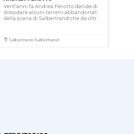
agri
Vent’anni fa Andrea Perotto decide di
dissodare alcuni terreni abbandonati
della piana di Salbertrand che da oltre
cinquant'anni non venivano lavorati e
da allora non si è più fermato...
Salbertrand /Salbertrand