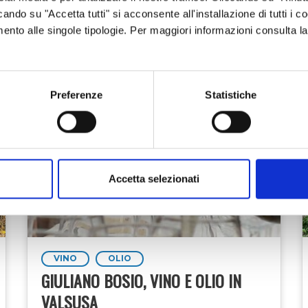
cando su "Accetta tutti" si acconsente all'installazione di tutti i co
imento alle singole tipologie. Per maggiori informazioni consulta l
VEDI ANCHE
arrozzabile è un sentiero di 500 metri, che Chiara e S
igli a scuola, per andare a fare la spesa e a lavorare
on ci si sofferma ad osservare la meraviglia delle valli 
Preferenze
Statistiche
chi e alpeggi. In questo casi il tempo si ferma, e ci si pu
, a 650 metri d’altitudine con la Sacra di San Michele
cina
coltiva
erbe aromatiche e officinali
. Intorno alle 
 di camomilla, melissa, malva, menta piperita, echinac
rodurre
tisane
dagli autentici profumi alpini. Chiara e
Accetta selezionati
 salvia e origano, con cui creano
sali aromatici e
istillare la
menta piperita
, da cui ottengono il prezios
fa sentire:
"
Speriamo
- ci dicono -
di trovare il modo di r
 da rendere più sostenibile la vita e la attività agricole
VINO
OLIO
GIULIANO BOSIO, VINO E OLIO IN
VALSUSA