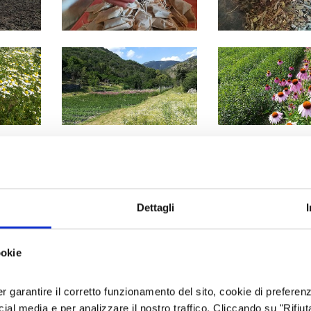
Dettagli
ookie
MOSTRA AZIENDA SULLA MAPPA
er garantire il corretto funzionamento del sito, cookie di preferenz
ocial media e per analizzare il nostro traffico. Cliccando su "Rifiu