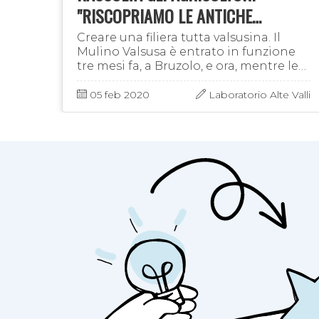
"RISCOPRIAMO LE ANTICHE
COLTIVAZIONI"
on
Creare una filiera tutta valsusina. Il
: in
Mulino Valsusa è entrato in funzione
l
tre mesi fa, a Bruzolo, e ora, mentre le
re e
sue farine iniziano a essere conosciute
di …
ed utilizzate, spinge l’acceleratore sul …
05 feb 2020
Laboratorio Alte Valli