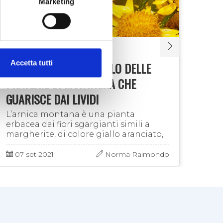
Marketing
FIORI E PIANTE
FI
Accetta tutti
L’ARNICA, IL FIORE GIALLO DELLE
L'I
PRATERIE DI MONTAGNA CHE
ORN
GUARISCE DAI LIVIDI
RAF
L’arnica montana è una pianta
Ador
erbacea dai fiori sgargianti simili a
graz
margherite, di colore giallo aranciato,
offr
con gradevole odore aromatico, che
sole
cresce tra i 500 ed i 2000 metri di
dell
07 set 2021
Norma Raimondo
06
altitudine ed è …
hipp