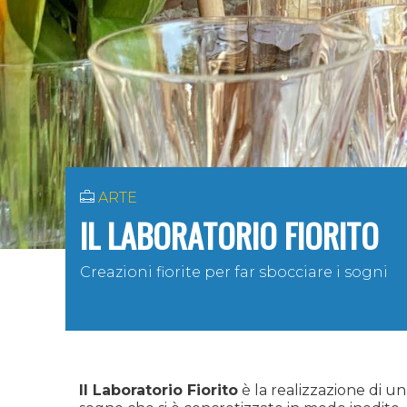
ARTE
IL LABORATORIO FIORITO
Creazioni fiorite per far sbocciare i sogni
Il Laboratorio Fiorito
è la realizzazione di 