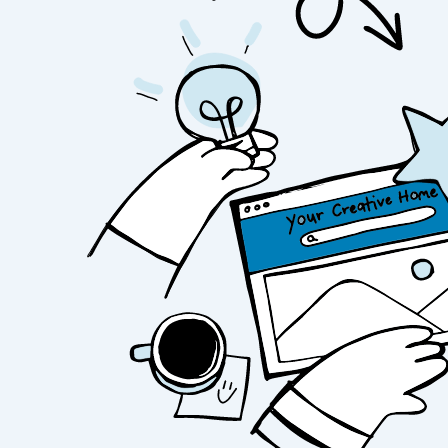
Michela organizza anche
laboratori creativi
piccole composizioni floreali, ghirlande e