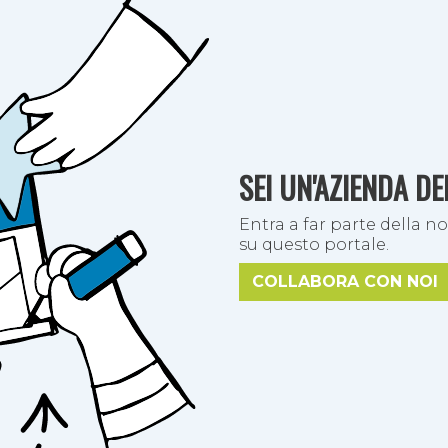
per grandi e piccini per aiutarli a realizzare con le loro m
 tanto altro
.
SEI UN'AZIENDA D
Entra a far parte della no
su questo portale.
COLLABORA CON NOI