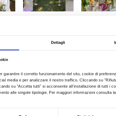
MOSTRA AZIENDA SULLA MAPPA
Dettagli
lione Fenile
, piccolo paesino ai piedi delle
montagne in
ookie
VEDI ANCHE
o che desiderano progettare un
servizio floreale
, per
mat
le loro esigenze e accompagnandoli nella scelta dei fiori 
er garantire il corretto funzionamento del sito, cookie di preferenz
le il loro evento. La passione per gli
allestimenti floreal
coppie di sposi permette a Michela di aiutarli a progettare
ocial media e per analizzare il nostro traffico. Cliccando su "Rifiu
minimi dettagli,
dall’addobbo al bouquet della sposa
.
cando su "Accetta tutti" si acconsente all'installazione di tutti i co
avere
consegne a domicilio di mazzi di fiori freschi e
imento alle singole tipologie. Per maggiori informazioni consulta l
ama.