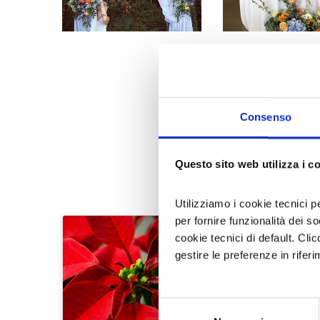
Consenso
Nel Laboratorio Fiorito - che si trova a
Campig
Questo sito web utilizza i c
provincia di Torino - Michela incontra color
o per
cerimonie
, ascoltando con attenzione 
Utilizziamo i cookie tecnici p
essenze di stagione più adatti a rendere specia
matrimoni
e la conoscenza delle storie delle 
per fornire funzionalità dei s
Giorno Speciale curando ogni particolare nei 
cookie tecnici di default. Clic
Contattando Michela è possibile inoltre per 
gestire le preferenze in rifer
composizioni floreali, ghirlande e koked
Selezione