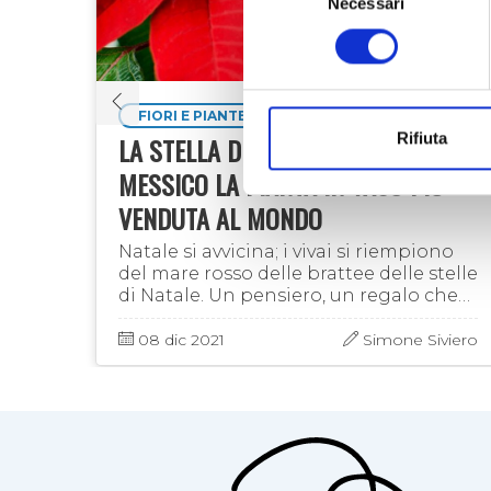
Necessari
del
consenso
FIORI E PIANTE
Rifiuta
LA STELLA DI NATALE: ARRIVA DAL
E
MESSICO LA PIANTA IN VASO PIÙ
VENDUTA AL MONDO
zi
Natale si avvicina; i vivai si riempiono
trova
del mare rosso delle brattee delle stelle
di Natale. Un pensiero, un regalo che
può essere bello (non a caso il nome
latino è Euphorbia pulcherrima,
ondo
08 dic 2021
Simone Siviero
‘euforbia …