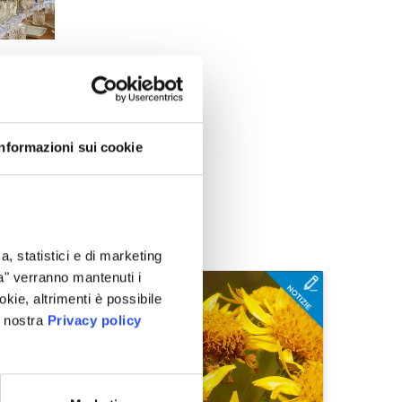
Informazioni sui cookie
rimoni
e delle
a, statistici e di marketing
i di
 il loro
ta" verranno mantenuti i
okie, altrimenti è possibile
 secchi,
a nostra
Privacy policy