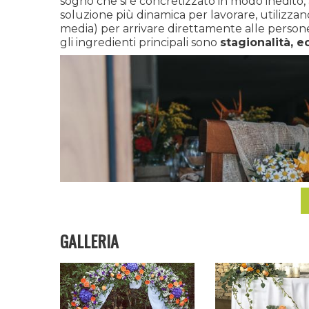
sogno che si è concretizzato in modo inedito, 
soluzione più dinamica per lavorare, utilizza
media) per arrivare direttamente alle perso
gli ingredienti principali sono
stagionalità, e
GALLERIA