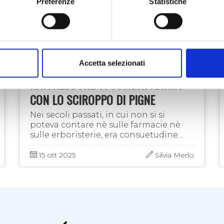
Preferenze
Statistiche
FIORI E PIANTE
Accetta selezionati
QUANDO LA TOSSE E IL
RAFFREDDORE SI COMBATTEVANO
CON LO SCIROPPO DI PIGNE
Nei secoli passati, in cui non si si
poteva contare nè sulle farmacie nè
sulle erboristerie, era consuetudine
preparare unguenti, decotti e sciroppi
con ciò che la natura metteva a
15 ott 2025
Silvia Merlo
disposizione. In …