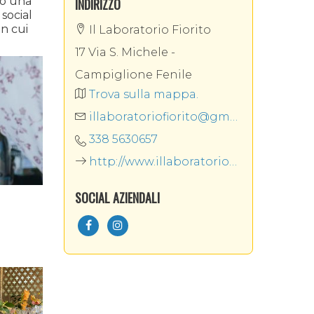
to una
INDIRIZZO
 social
n cui
Il Laboratorio Fiorito
17 Via S. Michele -
Campiglione Fenile
Trova sulla mappa.
illaboratoriofiorito@gmail.com
338 5630657
http://www.illaboratoriofiorito.it/
SOCIAL AZIENDALI