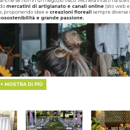
anche se non in un negozio fisico. Michela infatti ha scel
ndo
mercatini di artigianato e canali online
(sito web e
ne, proponendo idee e
creazioni floreali
sempre diverse i
cosostenibilità e grande passione.
MOSTRA DI PIÙ