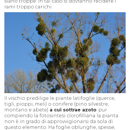
siano troppe: in tal caso si dovranno recidere i
rami troppo carichi.
Il vischio predilige le piante latifoglie (querce,
tigli, pioppi, meli) o conifere (pino silvestre,
montano e abete)
a cui sottrae azoto
: pur
compiendo la fotosintesi clorofilliana la pianta
non è in grado di approvvigionarsi da sola di
questo elemento. Ha foglie oblunghe, spesse,