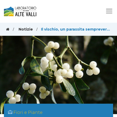
Notizie
Il vischio, un parassita sempreverde simbolo degli innamorati e del Natale
Fiori e Piante