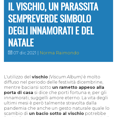
IL VISCHIO, UN PARASSITA
SEMPREVERDE SIMBOLO
DEGLI INNAMORATI E DEL
NATALE
07 dic 2021
Norma Raimondo
L'utilizzo del
vischio
(Viscum Album)
è molto
diffuso nel periodo delle festività dicembrine,
mentre baciarsi sotto
un rametto appeso alla
porta di casa
si dice che porti fortuna e, per gli
innamorati, suggelli amore eterno. La vita degli
ultimi mesi è però talmente stravolta dalla
pandemia che anche un gesto naturale quale lo
scambio di
un bacio sotto al vischio
potrebbe