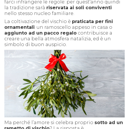
farci infrangere le regole: per quest'anno quindi
la tradizione sarà
riservata ai soli conviventi
nello stesso nucleo familiare.
La coltivazione del vischio è
praticata per fini
ornamentali
: un ramoscello appeso in casa o
aggiunto ad un pacco regalo
contribuisce a
creare una bella atmosfera natalizia, ed è un
simbolo di buon auspicio.
Ma perché l’amore si celebra proprio
sotto ad un
rametto di vischio
? La risposta è