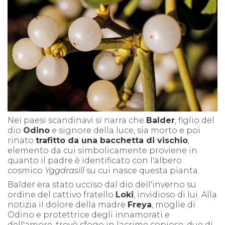
Nei paesi scandinavi si narra che
Balder
, figlio del
dio
Odino
e signore della luce, sia morto e poi
rinato
trafitto da una bacchetta di vischio
,
elemento da cui simbolicamente proviene in
quanto il padre è identificato con l'albero
cosmico
Yggdrasill
su cui nasce questa pianta.
Balder era stato ucciso dal dio dell'inverno su
ordine del cattivo fratello
Loki
, invidioso di lui. Alla
notizia il dolore della madre
Freya
, moglie di
Odino e protettrice degli innamorati e
dell'amore, trovò sfogo in lacrime copiose: due di