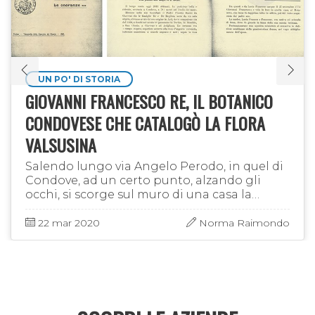
UN PO' DI STORIA
GIOVANNI FRANCESCO RE, IL BOTANICO
CONDOVESE CHE CATALOGÒ LA FLORA
VALSUSINA
Salendo lungo via Angelo Perodo, in quel di
Condove, ad un certo punto, alzando gli
occhi, si scorge sul muro di una casa la
lapide commemorativa, inaugurata il 28
luglio del 1907, di uno degli …
22 mar 2020
Norma Raimondo