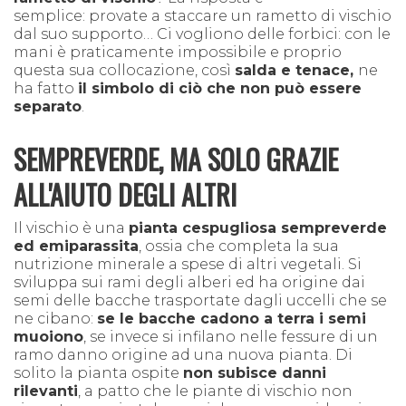
semplice: provate a staccare un rametto di vischio
dal suo supporto… Ci vogliono delle forbici: con le
mani è praticamente impossibile e proprio
questa sua collocazione, così
salda e tenace,
ne
ha fatto
il simbolo di ciò che non può essere
separato
.
SEMPREVERDE, MA SOLO GRAZIE
ALL'AIUTO DEGLI ALTRI
Il vischio è una
pianta cespugliosa sempreverde
ed emiparassita
, ossia che completa la sua
nutrizione minerale a spese di altri vegetali. Si
sviluppa sui rami degli alberi ed ha origine dai
semi delle bacche trasportate dagli uccelli che se
ne cibano:
se le bacche cadono a terra i semi
muoiono
, se invece si infilano nelle fessure di un
ramo danno origine ad una nuova pianta. Di
solito la pianta ospite
non subisce danni
rilevanti
, a patto che le piante di vischio non