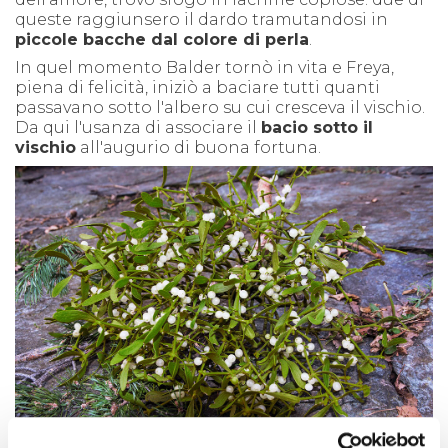
queste raggiunsero il dardo tramutandosi in
piccole bacche dal colore di perla
.
In quel momento Balder tornò in vita e Freya,
piena di felicità, iniziò a baciare tutti quanti
passavano sotto l'albero su cui cresceva il vischio.
Da qui l'usanza di associare il
bacio sotto il
vischio
all'augurio di buona fortuna.