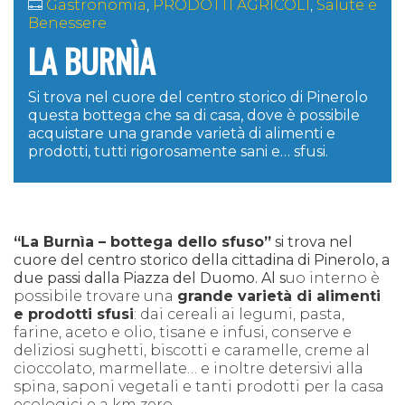
Gastronomia
,
PRODOTTI AGRICOLI
,
Salute e
Benessere
LA BURNÌA
Si trova nel cuore del centro storico di Pinerolo
questa bottega che sa di casa, dove è possibile
acquistare una grande varietà di alimenti e
prodotti, tutti rigorosamente sani e… sfusi.
“La Burnìa – bottega dello sfuso”
si trova nel
cuore del centro storico della cittadina di Pinerolo, a
due passi dalla Piazza del Duomo. Al s
uo interno è
possibile trovare una
grande varietà di alimenti
e prodotti sfusi
: dai cereali ai legumi, pasta,
farine, aceto e olio, tisane e infusi, conserve e
deliziosi sughetti, biscotti e caramelle, creme al
cioccolato, marmellate… e inoltre detersivi alla
spina, saponi vegetali e tanti prodotti per la casa
ecologici e a km zero.