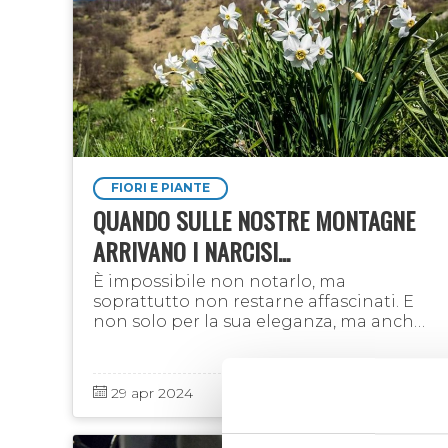
FIORI E PIANTE
QUANDO SULLE NOSTRE MONTAGNE
ARRIVANO I NARCISI...
Ѐ impossibile non notarlo, ma
soprattutto non restarne affascinati. E
non solo per la sua eleganza, ma anche
per il suo profumo: il narciso infatti (in
copertina in una splendida foto di
Silvano …
29 apr 2024
Laboratorio Alte Valli