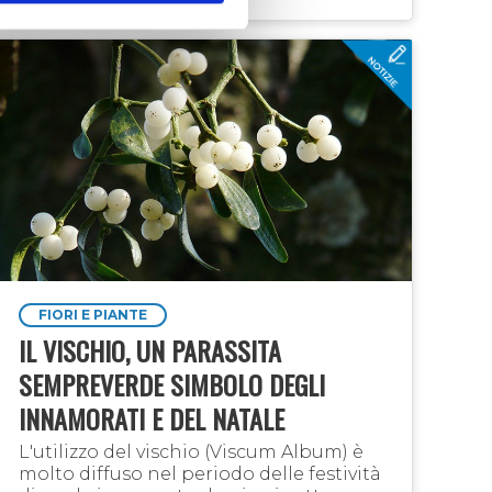
FIORI E PIANTE
IL VISCHIO, UN PARASSITA
SEMPREVERDE SIMBOLO DEGLI
INNAMORATI E DEL NATALE
L'utilizzo del vischio (Viscum Album) è
molto diffuso nel periodo delle festività