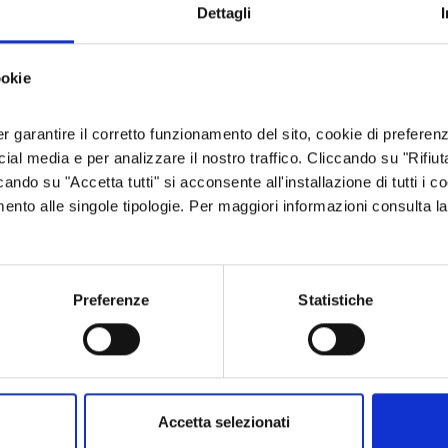
Dettagli
ookie
er garantire il corretto funzionamento del sito, cookie di preferenz
ocial media e per analizzare il nostro traffico. Cliccando su "Rifiu
cando su "Accetta tutti" si acconsente all'installazione di tutti i co
imento alle singole tipologie. Per maggiori informazioni consulta l
FIORI E PIANTE
IL GIGLIO MARTAGONE, FIORE DI
MONTAGNA CHE PRENDE IL NOME DA
Preferenze
Statistiche
UN TURBANTE
Si può rimanere stupefatti dinnanzi alla
bellezza di un fiore? Sì, se ci si trova al
cospetto del Giglio martagone (Lilium
martagon), pianta della famiglia delle
Accetta selezionati
Liliaceae che cresce spontanea nelle …
05 lug 2022
Norma Raimondo