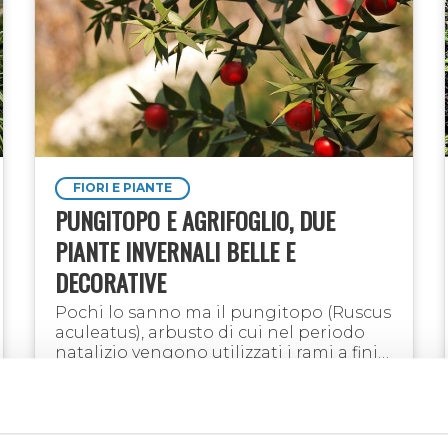
FIORI E PIANTE
PUNGITOPO E AGRIFOGLIO, DUE
PIANTE INVERNALI BELLE E
DECORATIVE
Pochi lo sanno ma il pungitopo (Ruscus
aculeatus), arbusto di cui nel periodo
natalizio vengono utilizzati i rami a fini
decorativi, è talmente versatile che, in
passato, i suoi semi tostati venivano …
07 dic 2023
Norma Raimondo