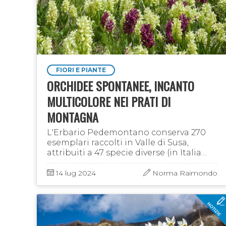
FIORI E PIANTE
ORCHIDEE SPONTANEE, INCANTO
MULTICOLORE NEI PRATI DI
MONTAGNA
L'Erbario Pedemontano conserva 270
esemplari raccolti in Valle di Susa,
attribuiti a 47 specie diverse (in Italia
sono circa 120). Vi accompagniamo alla
scoperta di questi fiori coloratissimi e
14 lug 2024
Norma Raimondo
super- …