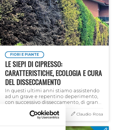
FIORI E PIANTE
LE SIEPI DI CIPRESSO:
CARATTERISTICHE, ECOLOGIA E CURA
DEL DISSECCAMENTO
In questi ultimi anni stiamo assistendo
ad un grave e repentino deperimento,
con successivo disseccamento, di gran
parte delle numerose siepi di conifere
facenti capo genericamente ai Cipressi
15 nov 2023
Claudio Rosa
che …