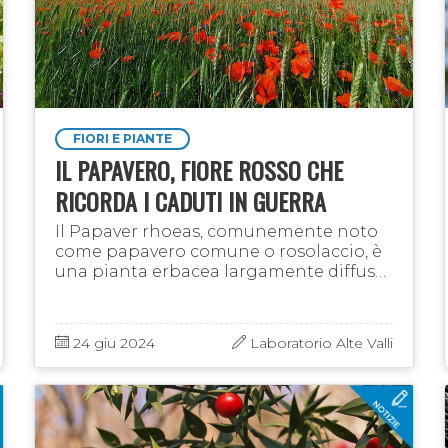
FIORI E PIANTE
IL PAPAVERO, FIORE ROSSO CHE
RICORDA I CADUTI IN GUERRA
Il Papaver rhoeas, comunemente noto
come papavero comune o rosolaccio, è
una pianta erbacea largamente diffusa
in tutta Italia, che cresce nei campi e sui
bordi di strade e ferrovie ed è una …
24 giu 2024
Laboratorio Alte Valli