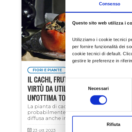
Consenso
Questo sito web utilizza i c
Utilizziamo i cookie tecnici p
per fornire funzionalità dei s
cookie tecnici di default. Clic
gestire le preferenze in rifer
FIORI E PIANTE
IL CACHI, FRUTTO DALLE MILLE
Selezione
VIRTÙ DA UTILIZZARE PER
Necessari
del
UN'OTTIMA TORTA
consenso
La pianta di cachi proviene molto
probabilmente dalla Cina ma è molto
diffusa anche in Giappone, dove è
molto comune ed è coltivato fin
Rifiuta
dall'antichità. I suoi frutti sono di un
23 ott 2023
Norma Raimondo