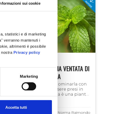
Informazioni sui cookie
a, statistici e di marketing
ta" verranno mantenuti i
okie, altrimenti è possibile
a nostra
Privacy policy
FIORI E PIANTE
LA MENTA PIPERITA, UNA VENTATA DI
GUSTO E DI FRESCHEZZA
Marketing
A noi piemontesi basta nominarla con
la tipica "e" aperta per essere presi in
giro, ma la menta piperita è una pianta
aromatica utilizzata in tutto il mondo.
La metà della produzione italiana si …
Accetta tutti
07 giu 2022
Norma Raimondo