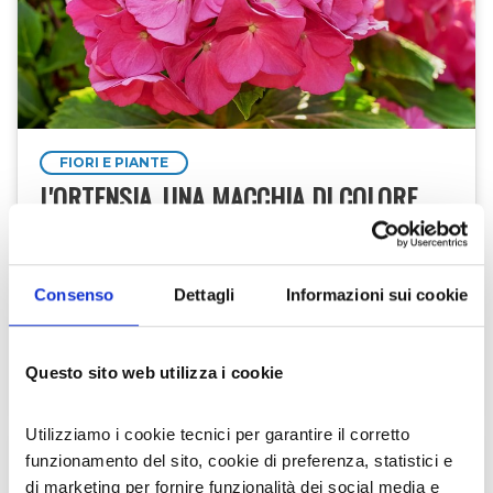
FIORI E PIANTE
L'ORTENSIA, UNA MACCHIA DI COLORE
CHE, ANCHE IN MONTAGNA, ABBELLISCE
GIARDINI E BALCONI
Consenso
Dettagli
Informazioni sui cookie
Rosa, azzurre, blu, violetto, bianche o
addirittura rosse. Sono molteplici le
sfumature di colore che può assumere
l'ortensia, pianta appartenente alla famiglia
Questo sito web utilizza i cookie
delle Hydrangeaceae, che in questa …
12 giu 2019
Laboratorio Alte Valli
Utilizziamo i cookie tecnici per garantire il corretto
funzionamento del sito, cookie di preferenza, statistici e
di marketing per fornire funzionalità dei social media e