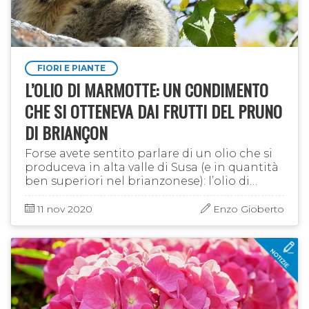
FIORI E PIANTE
L’OLIO DI MARMOTTE: UN CONDIMENTO
CHE SI OTTENEVA DAI FRUTTI DEL PRUNO
DI BRIANÇON
Forse avete sentito parlare di un olio che si
produceva in alta valle di Susa (e in quantità
ben superiori nel brianzonese): l’olio di
marmotte. La marmotta però, il simpatico
roditore tipico delle …
11 nov 2020
Enzo Gioberto