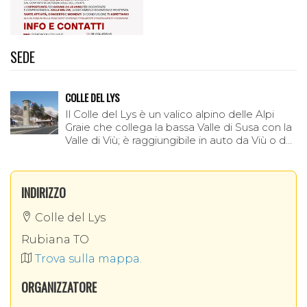
luogo ed eventi significativi, come la visione di un
cinedocumentario all’aperto, una fiaccolata e
momenti musicali.
SEDE
Ecco il programma completo della
Manifestazione:
COLLE DEL LYS
Il Colle del Lys è un valico alpino delle Alpi
Graie che collega la bassa Valle di Susa con la
Valle di Viù; è raggiungibile in auto da Viù o da
Rubiana ed è un bellissimo punto panoramico
sulle …
INDIRIZZO
Colle del Lys
Rubiana TO
Trova sulla mappa.
ORGANIZZATORE