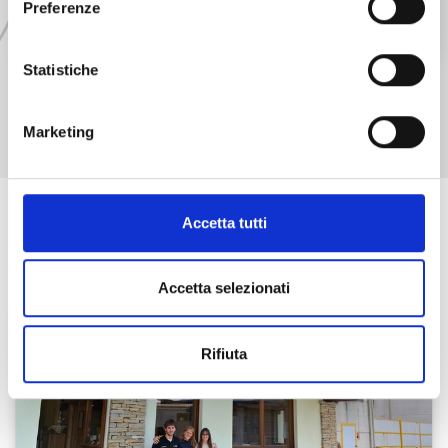
Preferenze
Musica & Spettacoli
20:30
Sant'Ambrogio di Torino
Statistiche
TUTTI GLI EVENTI
Marketing
Accetta tutti
SCOPRI LE AZIENDE
Accetta selezionati
Rifiuta