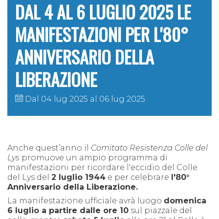
DAL 4 AL 6 LUGLIO 2025 LE
MANIFESTAZIONI PER L'80°
ANNIVERSARIO DELLA
LIBERAZIONE
Dal 04 lug 2025 al 06 lug 2025
Anche quest’anno il
Comitato Resistenza Colle del
Lys
promuove un ampio programma di
manifestazioni per ricordare l'eccidio del Colle
del Lys del
2 luglio 1944
e per celebrare
l'80°
Anniversario della Liberazione.
La manifestazione ufficiale avrà luogo
domenica
6 luglio a partire dalle ore 10
sul piazzale del