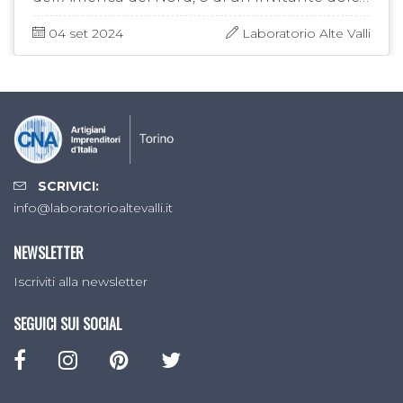
Invece, più tragicamente, pur
riconducendosi ad una donna, è il nome …
04 set 2024
Laboratorio Alte Valli
SCRIVICI:
info@laboratorioaltevalli.it
NEWSLETTER
Iscriviti alla newsletter
SEGUICI SUI SOCIAL