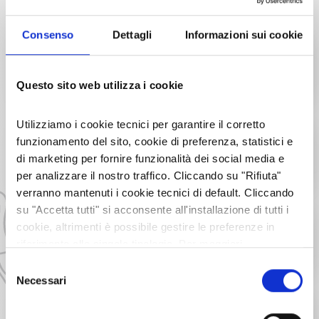
Consenso
Dettagli
Informazioni sui cookie
CAMALEONTIKA 2026, LA STAGIONE
11
APR
TEATRALE DI ALMESE
2026
Teatro
21:00
Almese
Questo sito web utilizza i cookie
2026, LE APERTURE ESTIVE DEL MUSEO FORTE
2
Utilizziamo i cookie tecnici per garantire il corretto
GIU
BRAMAFAM
funzionamento del sito, cookie di preferenza, statistici e
2026
Musei
di marketing per fornire funzionalità dei social media e
10:00
Bardonecchia
per analizzare il nostro traffico. Cliccando su "Rifiuta"
verranno mantenuti i cookie tecnici di default. Cliccando
UNA TORRE DI LIBRI - XIX EDIZIONE
su "Accetta tutti" si acconsente all'installazione di tutti i
20
GIU
Cultura e Tradizione
cookie, altrimenti è possibile gestire le preferenze in
2026
Torre Pellice
riferimento alle singole tipologie. Per maggiori
00:00
informazioni consulta la nostra
Privacy policy
Selezione
Necessari
del
MUSICA SOTTO LE STELLE E VISITA
27
GIU
consenso
GUIDATA NOTTURNA
2026