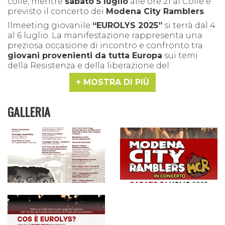
colle, mentre
sabato 5 luglio
alle ore 21 al Colle è
previsto il concerto dei
Modena City Ramblers
.
Ilmeeting giovanile
“EUROLYS 2025”
si terrà dal 4
al 6 luglio. La manifestazione rappresenta una
preziosa occasione di incontro e confronto tra
giovani provenienti da tutta Europa
sui temi
della Resistenza e della liberazione del
continente dalle dittature, delle nuove identità,
MOSTRA DI PIÙ
dei valori costituzionali e del senso di
“cittadinanza europea”.
GALLERIA
Obiettivo dell’iniziativa è infatti promuovere
l’impegno di giovani cittadini e cittadine,
riflettendo, con dibattiti e approfondimenti, sulle
cause della Seconda Guerra Mondiale e sul ruolo
dell’Unione Europea nel mantenimento della
pace. I partecipanti avranno quindi l’opportunità
di confrontarsi sul significato di valori fondanti,
come la Democrazia, la Pace e la Giustizia Sociale,
prestando sempre attenzione alla valorizzazione
del territorio.
Le giornate prevedono, oltre a momenti di
riflessione, anche attività con le associazioni del