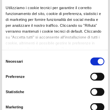
3479970670
Utilizziamo i cookie tecnici per garantire il corretto
funzionamento del sito, cookie di preferenza, statistici e
http://www.feudosangiorio.it
di marketing per fornire funzionalità dei social media e
per analizzare il nostro traffico. Cliccando su "Rifiuta"
SOCIAL AZIENDALI
verranno mantenuti i cookie tecnici di default. Cliccando
su "Accetta tutti" si acconsente all'installazione di tutti i
cookie, altrimenti è possibile gestire le preferenze in
riferimento alle singole tipologie. Per maggiori
informazioni consulta la nostra
Privacy policy
Selezione
Necessari
del
consenso
MOSTRA AZIENDA SULLA MAPPA
Preferenze
Statistiche
VEDI ANCHE
Marketing