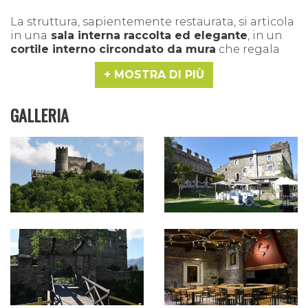
La struttura, sapientemente restaurata, si articola
in una
sala interna raccolta ed elegante
, in un
cortile interno circondato da mura
che regala
privacy e suggestione, e in
un’antica torr
e che
MOSTRA DI PIÙ
permette di accedere a uno spazio sopraelevato
con vista sulla valle.
GALLERIA
A completare l’offerta,
una cucina interna
ricercata e di qualità
, guidata da un team
affiatato e professionale. Qui la cura e l’attenzione
si esprimono nel creare abbinamenti alle volte
inconsueti, pensati per stupire i palati anche più
esigenti. Ogni piatto nasce dalla ricerca e dal
desiderio di
trasformare il menu in
un’esperienza
, con la possibilità di selezionare
vini che esaltino e completino il piatto scelto.
Questi ambienti si prestano a diverse tipologie
di eventi
: dai matrimoni ai ricevimenti privati, dai
meeting aziendali alle cene gourmet. Un