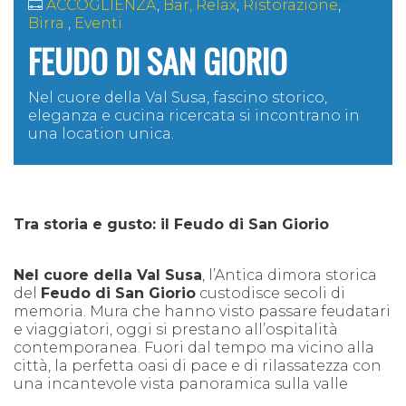
ACCOGLIENZA
,
Bar, Relax
,
Ristorazione
,
Birra
,
Eventi
FEUDO DI SAN GIORIO
Nel cuore della Val Susa, fascino storico,
eleganza e cucina ricercata si incontrano in
una location unica.
Tra storia e gusto: il Feudo di San Giorio
Nel cuore della Val Susa
, l’Antica dimora storica
del
Feudo di San Giorio
custodisce secoli di
memoria. Mura che hanno visto passare feudatari
e viaggiatori, oggi si prestano all’ospitalità
contemporanea. Fuori dal tempo ma vicino alla
città, la perfetta oasi di pace e di rilassatezza con
una incantevole vista panoramica sulla valle