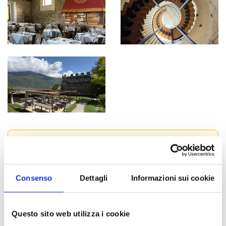
INDIRIZZO
San Giorio
Consenso
Dettagli
Informazioni sui cookie
Via del Castello 1
Trova sulla mappa.
Questo sito web utilizza i cookie
anticaosteria@feudosangiorio.it