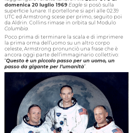
domenica 20 luglio 1969
Eagle
si posò sulla
superficie lunare. Il portellone si aprì alle 02.39
UTC ed Armstrong scese per primo, seguito poi
da Aldrin. Collins rimase in orbita sul Modulo
Columbia
.
Poco prima di terminare la scala e di imprimere
la prima orma dell’uomo su un altro corpo
celeste, Armstrong pronunciò una frase che è
ancora oggi parte dell’immaginario collettivo:
“
Questo è un piccolo passo per un uomo, un
passo da gigante per l’umanità
”.