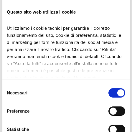
Questo sito web utilizza i cookie
Utilizziamo i cookie tecnici per garantire il corretto
funzionamento del sito, cookie di preferenza, statistici e
di marketing per fornire funzionalità dei social media e
per analizzare il nostro traffico. Cliccando su "Rifiuta"
verranno mantenuti i cookie tecnici di default. Cliccando
su "Accetta tutti" si acconsente all'installazione di tutti i
Foto di Alberto Blisa
cookie, altrimenti è possibile gestire le preferenze in
riferimento alle singole tipologie. Per maggiori
La missione
Apollo 13
invece, decollata l'11 aprile
informazioni consulta la nostra
Privacy policy
Selezione
1970, dopo 55 ore di volo ebbe un problema, che il
Necessari
del
comandante Jim Lovell comunicò con la famosa
frase
"Houston, we've had a problem".
Uno dei
consenso
quattro serbatoi di ossigeno era esploso: gli
Preferenze
astronauti dovettero rinunciare alla missione ed
iniziare un difficile rientro, che tenne con il
mondo con il fiato sospeso ma che
Statistiche
fortunatamente si concluse positivamente. A