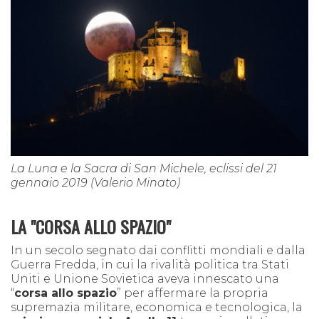
La Luna e la Sacra di San Michele, eclissi del 21
gennaio 2019 (Valerio Minato)
LA "CORSA ALLO SPAZIO"
In un secolo segnato dai conflitti mondiali e dalla
Guerra Fredda, in cui la rivalità politica tra Stati
Uniti e Unione Sovietica aveva innescato una
“
corsa allo spazio
” per affermare la propria
supremazia militare, economica e tecnologica, la