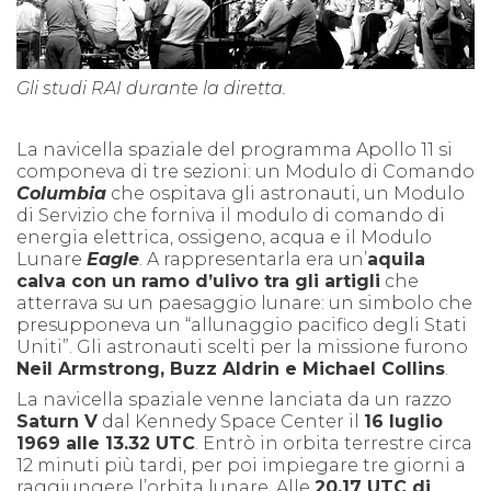
Gli studi RAI durante la diretta.
La navicella spaziale del programma Apollo 11 si
componeva di tre sezioni: un Modulo di Comando
Columbia
che ospitava gli astronauti, un Modulo
di Servizio che forniva il modulo di comando di
energia elettrica, ossigeno, acqua e il Modulo
Lunare
Eagle
. A rappresentarla era un’
aquila
calva con un ramo d’ulivo tra gli artigli
che
atterrava su un paesaggio lunare: un simbolo che
presupponeva un “allunaggio pacifico degli Stati
Uniti”. Gli astronauti scelti per la missione furono
Neil Armstrong, Buzz Aldrin e Michael Collins
.
La navicella spaziale venne lanciata da un razzo
Saturn V
dal Kennedy Space Center il
16 luglio
1969 alle 13.32 UTC
. Entrò in orbita terrestre circa
12 minuti più tardi, per poi impiegare tre giorni a
raggiungere l’orbita lunare. Alle
20.17 UTC di