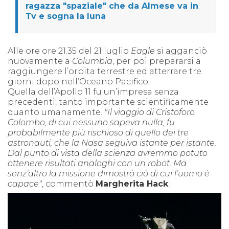
ragazza "spaziale" che da Almese va in
Tv e sogna la luna
Alle ore ore 21.35 del 21 luglio
Eagle
si agganciò
nuovamente a
Columbia
, per poi prepararsi a
raggiungere l’orbita terrestre ed atterrare tre
giorni dopo nell’Oceano Pacifico.
Quella dell’Apollo 11 fu un’impresa senza
precedenti, tanto importante scientificamente
quanto umanamente.
"Il viaggio di Cristoforo
Colombo, di cui nessuno sapeva nulla, fu
probabilmente più rischioso di quello dei tre
astronauti, che la Nasa seguiva istante per istante.
Dal punto di vista della scienza avremmo potuto
ottenere risultati analoghi con un robot. Ma
senz’altro la missione dimostrò ciò di cui l’uomo è
capace"
, commentò
Margherita Hack
.