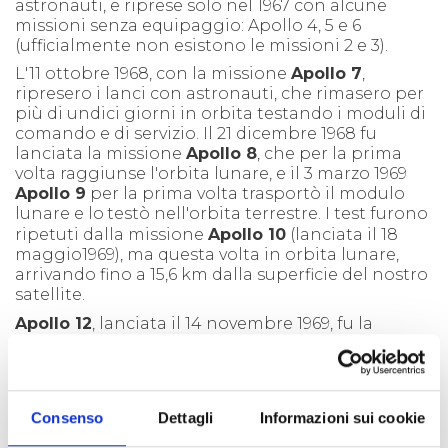
astronauti, e riprese solo nel 1967 con alcune
missioni senza equipaggio: Apollo 4, 5 e 6
(ufficialmente non esistono le missioni 2 e 3).
L'11 ottobre 1968, con la missione
Apollo 7
,
ripresero i lanci con astronauti, che rimasero per
più di undici giorni in orbita testando i moduli di
comando e di servizio. Il 21 dicembre 1968 fu
lanciata la missione
Apollo 8
, che per la prima
volta raggiunse l'orbita lunare, e il 3 marzo 1969
Apollo 9
per la prima volta trasportò il modulo
lunare e lo
testò nell'orbita terrestre. I test furono
ripetuti dalla missione
Apollo 10
(lanciata il 18
maggio1969), ma questa volta in orbita lunare,
arrivando fino a 15,6 km dalla superficie del nostro
satellite.
Apollo 12
, lanciata il 14 novembre 1969, fu la
seconda missione del programma ad allunare. Lo
fece con altissima precisione, vicino alla sonda
Surveyor 3 che gli astronauti riuscirono a
raggiungere.
Consenso
Dettagli
Informazioni sui cookie