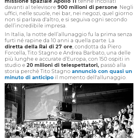
missione spaziale Apollo 11
tenne incollati
davanti al televisore
900 milioni di persone
. Negli
uffici, nelle scuole, nei bar, nei negozi, quel giorno
non si parlava d'altro, e si seguiva ogni secondo
dell’incredibile impresa.
In Italia, la notte dell’allunaggio fu la prima senza
furti né rapine da 10 anni a quella parte. La
diretta della Rai di 27 ore
, condotta da Piero
Forcella, Tito Stagno e Andrea Barbato, una delle
più lunghe e accurate d’Europa, con 150 ospiti in
studio e
20 milioni di telespettatori,
passò alla
storia perchè Tito Stagno
annunciò con quasi un
minuto di anticipo
il momento dell'allunaggio.