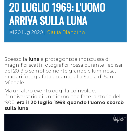
20 LUGLIO 1969: L'UOMO
ARRIVA SULLA LUNA
20 lug 2020
Giulia Blandino
Spesso la
luna
è protagonista indiscussa di
magnifici scatti fotografici: rossa durante l’eclissi
del 2019 o semplicemente grande e luminosa,
magari fotografata accanto alla Sacra di San
Michele.
Ma un altro evento oggi la coinvolge,
l’anniversario di un giorno che fece la storia del
‘900:
era il 20 luglio 1969 quando l’uomo sbarcò
sulla luna
.