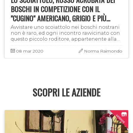
BOSCHI IN COMPETIZIONE CON IL
"CUGINO" AMERICANO, GRIGIO E PIÙ
GRANDE
Avvistare uno scoiattolo nei boschi nostrani
non è raro, ed ogni incontro ravvicinato con
questo piccolo roditore, appartenente alla
famiglia degli sciuridi, lascia un piacevole
ricordo in chi ne è …
08 mar 2020
Norma Raimondo
SCOPRI LE AZIENDE