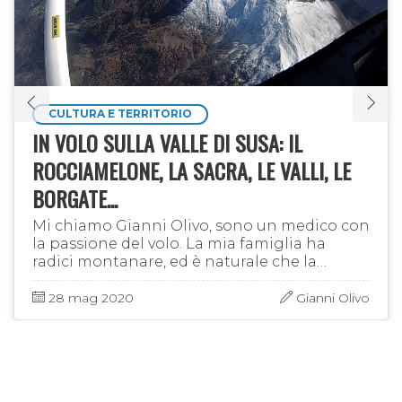
CULTURA E TERRITORIO
IN VOLO SULLA VALLE DI SUSA: IL
ROCCIAMELONE, LA SACRA, LE VALLI, LE
BORGATE...
Mi chiamo Gianni Olivo, sono un medico con
la passione del volo. La mia famiglia ha
radici montanare, ed è naturale che la
montagna sia sempre stata per me una
calamita potente. Dapprima sulle orme …
28 mag 2020
Gianni Olivo