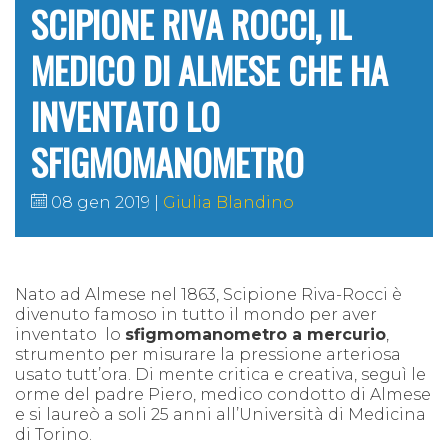
SCIPIONE RIVA ROCCI, IL
MEDICO DI ALMESE CHE HA
INVENTATO LO
SFIGMOMANOMETRO
08 gen 2019
Giulia Blandino
Nato ad Almese nel 1863, Scipione Riva-Rocci è
divenuto famoso in tutto il mondo per aver
inventato lo
sfigmomanometro a mercurio
,
strumento per misurare la pressione arteriosa
usato tutt’ora. Di mente critica e creativa, seguì le
orme del padre Piero, medico condotto di Almese
e si laureò a soli 25 anni all’Università di Medicina
di Torino.