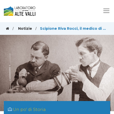
Notizie
Scipione Riva Rocci, il medico di Almese che ha inventato lo sfigmomanometro
Un po' di Storia