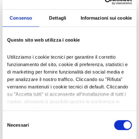
29 lug 2026
IL GELSO: INTRODOTTO PER L'ALIMENTAZIONE DEI BACHI DA
Consenso
Dettagli
Informazioni sui cookie
SETA È APPREZZATO PER LE SUE GUSTOSE MORE
20 lug 2026
Questo sito web utilizza i cookie
I MARRONS DEL MONCENISIO: UNA STORIA LUNGA OLTRE
DIECI SECOLI
Utilizziamo i cookie tecnici per garantire il corretto
06 lug 2026
funzionamento del sito, cookie di preferenza, statistici e
di marketing per fornire funzionalità dei social media e
È DISPONIBILE LA "GUIDA FREE" 2026 DELLA VALLE DI SUSA
per analizzare il nostro traffico. Cliccando su "Rifiuta"
02 lug 2026
verranno mantenuti i cookie tecnici di default. Cliccando
su "Accetta tutti" si acconsente all'installazione di tutti i
cookie, altrimenti è possibile gestire le preferenze in
CATEGORIE
riferimento alle singole tipologie. Per maggiori
informazioni consulta la nostra
Privacy policy
Selezione
#ARCHIVIO FOTO DEL GIORNO
Necessari
del
#ARCHIVIO NEWSLETTERS
consenso
Animali