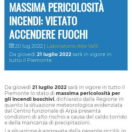
MASSIMA PERICOLOSITÀ
INCENDI: VIETATO
ACCENDERE FUOCHI
20 lug 2022
Laboratorio Alte Valli
Da giovedì
21 luglio 2022
sarà in vigore in
tutto il Piemonte
Da giovedì
21 luglio 2022
sarà in vigore in tutto il
Piemonte lo stato di
massima pericolosità per
gli incendi boschivi
, dichiarato dalla Regione
in
quanto la situazione meteorologica evidenziata
dal Centro funzionale di Arpa presenta
condizioni di alto rischio a causa del caldo torrido
e della mancanza di precipitazioni.
La situazione è aggravata dalla pesante siccità: in