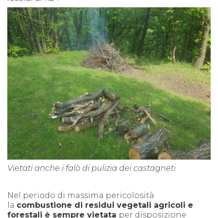
Vietati anche i falò di pulizia dei castagneti
Nel periodo di massima pericolosità
la
combustione di residui vegetali agricoli e
forestali è sempre vietata
per disposizione