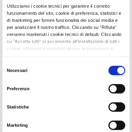
Utilizziamo i cookie tecnici per garantire il corretto
CATEGORIE
funzionamento del sito, cookie di preferenza, statistici e
di marketing per fornire funzionalità dei social media e
#ARCHIVIO FOTO DEL GIORNO
per analizzare il nostro traffico. Cliccando su "Rifiuta"
#ARCHIVIO NEWSLETTERS
verranno mantenuti i cookie tecnici di default. Cliccando
Animali
su "Accetta tutti" si acconsente all'installazione di tutti i
Appuntamenti
cookie, altrimenti è possibile gestire le preferenze in
riferimento alle singole tipologie. Per maggiori
Cultura e Territorio
informazioni consulta la nostra
Privacy policy
Economia e Imprese
Selezione
Necessari
del
Enogastronomia
consenso
Escursioni e passeggiate
Preferenze
Fiori e Piante
Laboratorio Alte Valli
Natale a km zero
Statistiche
Notizie dalle Aziende
Ricette
Marketing
Scienza e Ambiente