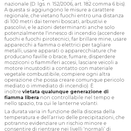
nazionale (D. lgs. n. 152/2006, art. 182 comma 6 bis).
A questa si aggiungono le misure a carattere
regionale, che vietano fuochi entro una distanza
di 100 metri dai terreni boscati, arbustivi e
pascolivi, e le azioni determinanti anche solo
potenzialmente l'innesco di incendio (accendere
fuochi e fuochi pirotecnici, far brillare mine, usare
apparecchi a fiamma o elettrici per tagliare
metalli, usare apparati o apparecchiature che
producano faville o brace, fumare, disperdere
mozziconi o fiammiferi accesi, lasciare veicoli a
motore incustoditi a contatto con materiale
vegetale combustibile, compiere ogni altra
operazione che possa creare comunque pericolo
mediato o immediato di incendio). È
inoltre
vietata qualunque generazione di
fiamma libera
non controllabile nel tempo e
nello spazio, tra cui le lanterne volanti.
La durata varia in funzione della discesa della
temperatura e dell’arrivo delle precipitazioni, che
potranno evidenziare un rischio minore e
consentire di rientrare nei livelli ‘normali’ di