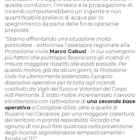
queste condizioni, l’innesco e la propagazione di
incendi comporterebbero un ingente e non
quantificabile prelievo di acqua per lo
spegnimento da parte delle forze operative
preposte.
“Stiamo affrontando una situazione molto
particolare
- sottolinea l’assessore regionale alla
Protezione civile
Marco Gabusi
-
in cui convergono
più fattori che purtroppo favoriscono gli incendi in
misura maggiore rispetto alle estati passate. Per
questo motivo, già da alcuni giorni, la Protezione
civile ha ulteriormente potenziato il proprio
dispositivo operativo per la lotta agli incendi,
costituito da Vigili del fuoco e Volontari del Corpo
AIB Piemonte. È stato inoltre incrementato il servizio
elicotteristico con l’attivazione di
una seconda base
operativa
a Costigliole d’Asti, oltre a quella di
Busano nel Canavese, per una maggiore copertura
del territorio in pronta reperibilità. Ricordo che
ognuno di noi può fare qualcosa nella prevenzione
degli incendi segnalandone tempestivamente i
focolai al 112”.