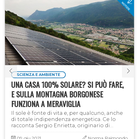
SCIENZA E AMBIENTE
UNA CASA 100% SOLARE? SI PUÒ FARE,
E SULLA MONTAGNA BORGONESE
FUNZIONA A MERAVIGLIA
Il sole è fonte di vita e, per qualcuno, anche
di totale indipendenza energetica. Ce lo
racconta Sergio Enrietta, originario di
Venaus e da tempo residente sulla Roceja di
Borgone, che da oltre un …
09 giu 2021
Norma Raimondo