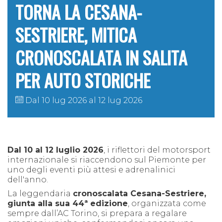
TORNA LA CESANA-
SESTRIERE, MITICA
CRONOSCALATA IN SALITA
PER AUTO STORICHE
Dal 10 lug 2026 al 12 lug 2026
Dal 10 al 12 luglio 2026
, i riflettori del motorsport
internazionale si riaccendono sul Piemonte per
uno degli eventi più attesi e adrenalinici
dell'anno.
La leggendaria
cronoscalata Cesana-Sestriere,
giunta alla sua 44ª edizione
, organizzata come
sempre dall’AC Torino, si prepara a regalare