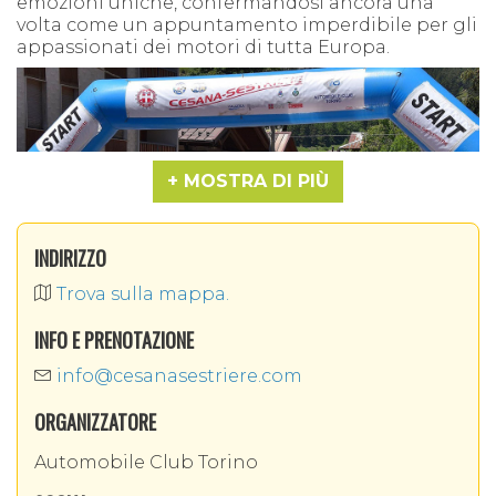
emozioni uniche, confermandosi ancora una
volta come un appuntamento imperdibile per gli
appassionati dei motori di tutta Europa.
MOSTRA DI PIÙ
INDIRIZZO
Trova sulla mappa.
INFO E PRENOTAZIONE
info@cesanasestriere.com
Il fascino della Cesana-Sestriere
risiede senza
ORGANIZZATORE
dubbio nel suo percorso, tanto insidioso quanto
spettacolare, un nastro d'asfalto che si snoda per
Automobile Club Torino
10,4 chilometri esatti, partendo dai 1.350 metri di
altitudine del comune di Cesana Torinese per