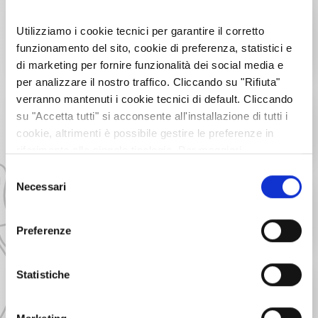
CLEANALP
12
APR
Natura & Sport
2025
Utilizziamo i cookie tecnici per garantire il corretto
San Didero
funzionamento del sito, cookie di preferenza, statistici e
00:00
di marketing per fornire funzionalità dei social media e
per analizzare il nostro traffico. Cliccando su "Rifiuta"
CELEBRAZIONI PER I 1300 ANNI
23
verranno mantenuti i cookie tecnici di default. Cliccando
GEN
DELL'ABBAZIA DI NOVALESA
2026
su "Accetta tutti" si acconsente all'installazione di tutti i
Cultura e Tradizione
cookie, altrimenti è possibile gestire le preferenze in
16:00
Novalesa
riferimento alle singole tipologie. Per maggiori
Maggiori informazioni
su
www.cesanasestriere.com
informazioni consulta la nostra
Privacy policy
Selezione
INSERZIONI
27
MAR
Necessari
del
Cultura e Tradizione
2026
consenso
Rivoli
00:00
Preferenze
CAMALEONTIKA 2026, LA STAGIONE
11
APR
Statistiche
TEATRALE DI ALMESE
2026
Teatro
21:00
Almese