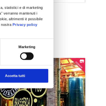
ndo
Raimondo
portanti
spiega il titolare Bruno
rendono
vorito da
Gentile – siamo tornati ad
all'altr
a, statistici e di marketing
 alle …
offrire alla …
Troviam
ta" verranno mantenuti i
okie, altrimenti è possibile
a nostra
Privacy policy
Marketing
Accetta tutti
borgo