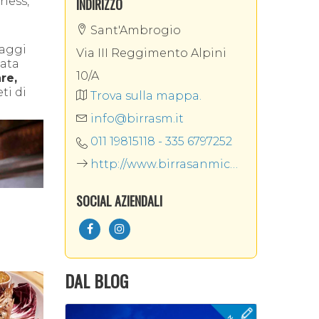
ness,
INDIRIZZO
Sant'Ambrogio
iaggi
Via III Reggimento Alpini
nata
10/A
re,
ti di
Trova sulla mappa.
info@birrasm.it
011 19815118 - 335 6797252
http://www.birrasanmichele.it/
SOCIAL AZIENDALI
DAL BLOG