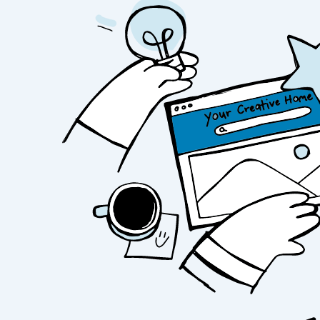
DESDEMONA (Stout).
Birra artigianale dall
caffè, caratterizzata da una schiuma fine e 