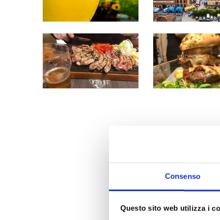
Nasce così il
Birrificio San Michele
, colloc
Pirchiriano, ai piedi della Sacra di San Mi
ottenere una birra d'eccellenza, che esalta i
pastorizzazione, che utilizza materie prime
qualità e in parte la diretta produzione, as
Attiguo al Birrificio San Michele vi attende 
piatti a base di carne, pesce, primi, second
piemontese
e i dolci fatti in casa. Qui ogn
Laboratorio del Gusto
: per sapere le novità
Consenso
Questo sito web utilizza i c