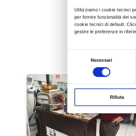
Utilizziamo i cookie tecnici p
per fornire funzionalità dei s
cookie tecnici di default. Clic
gestire le preferenze in rifer
Selezione
Necessari
del
consenso
Rifiuta
LE BIRRE
Le ragioni del successo delle
birre San Mic