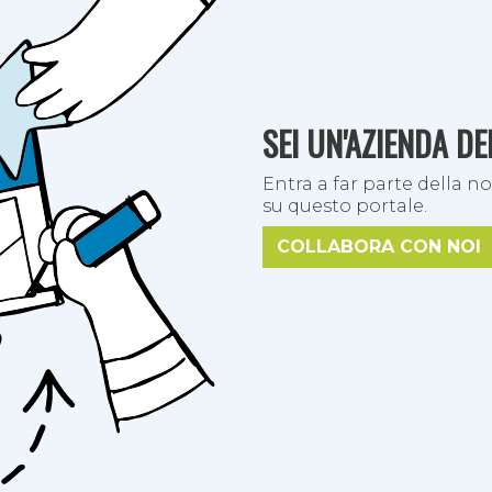
o spiccato gusto del malto tostato che rievoca i sentor
cremosa. Colore scuro, alcol 5% vol.
SEI UN'AZIENDA D
Entra a far parte della no
su questo portale.
COLLABORA CON NOI