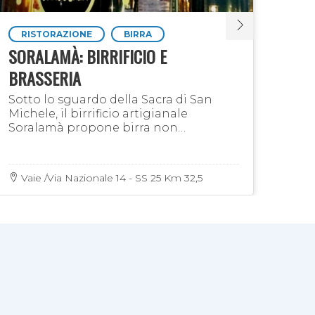
ione
storie
RISTORAZIONE
BIRRA
E
SORALAMÀ: BIRRIFICIO E
LA 
o di
BRASSERIA
NON
BEN
Sotto lo sguardo della Sacra di San
dalla
Michele, il birrificio artigianale
La s
ipessa.
Soralamà propone birra non
azi
 marcia
pastorizzata ed utilizza gli ingredienti
arti
del territorio
a che
Vaie /Via Nazionale 14 - SS 25 Km 32,5
14 
dama
ioni (5%
onale
questa
ossa
nte le
o',