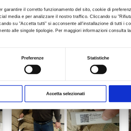
Raimondo
Raimo
rendono più simile a una o
caratteristiche im
all'altra composizione.
e peculiari, e fu fa
er garantire il corretto funzionamento del sito, cookie di preferenz
Troviamo così …
diversi fattori: oltre
ocial media e per analizzare il nostro traffico. Cliccando su "Rifiu
cando su "Accetta tutti" si acconsente all'installazione di tutti i co
MOSTRA AZIENDA SULLA MAPPA
imento alle singole tipologie. Per maggiori informazioni consulta l
VEDI ANCHE
Preferenze
Statistiche
Accetta selezionati
hele
sono in tutto quello che le circonda: le vie di un 