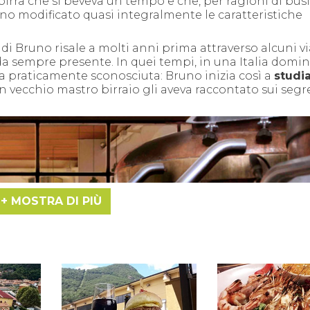
birra che si beveva un tempo e che, per ragioni di busi
o modificato quasi integralmente le caratteristiche
 di Bruno risale a molti anni prima attraverso alcuni v
da sempre presente. In quei tempi, in una Italia domi
 era praticamente sconosciuta: Bruno inizia così a
studia
 vecchio mastro birraio gli aveva raccontato sui segre
MOSTRA DI PIÙ