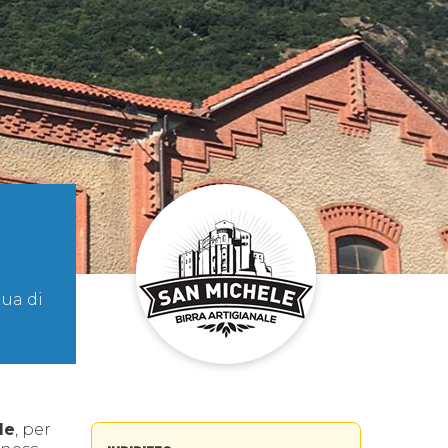
qua di
le
, per