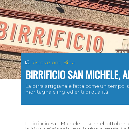
Ristorazione
,
Birra
BIRRIFICIO SAN MICHELE, A
La birra artigianale fatta come un tempo, s
montagna e ingredienti di qualità
Il birrificio San Michele nasce nell'ottobre