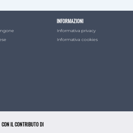
INFORMAZIONI
Sangone
Informativa privacy
lese
Informativa cookies
ndono
na, che
re
a birra,
 sua
ia e
za di
CON IL CONTRIBUTO DI
ato
omonima