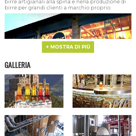
birre artigianali alla spina e nella produzione di
birre per grandi clienti a marchio proprio.
MOSTRA DI PIÙ
GALLERIA
Il birrificio Soralamà non produce soltanto birre
in bottiglia da 33 e 75 cl. ma anche birra
artigianale in fusto, che rappresenta circa il 70%
della produzione totale. Per questo la birra
Soralamà è stata scelta da diversi locali in tutto il
territorio italiano: pizzerie, hamburgherie, grills e
birrerie che vogliono proporre una birra
artigianale di qualità ed a cui, se richiesto, viene
fornito anche l'impianto di spillatura in
comodato d’uso.