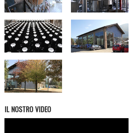
Annesso all’impianto produttivo c'è la
Brasseria
Soralamà
, dove si possono bere tutte le birre
prodotte, sia alla spina che in bottiglia,
accompagnandole con stuzzichini, taglieri o
hamburger, oppure abbinandole a piatti
caratteristici del territorio o della tradizione. Qui
la domenica viene riproposta la tradizionale
merenda sinoira, dalle 17 alle 19.
IL NOSTRO VIDEO