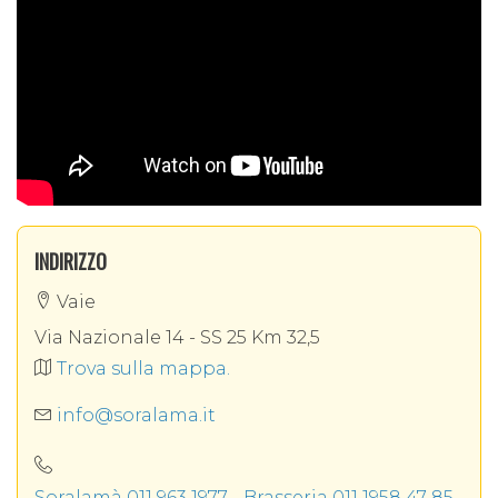
Soralamà si avvale del supporto di
Simatec
,
azienda sorella produttrice di microbirrifici
artigianali e brewpub, tini di fermentazione e
maturazione, tank a vista e impianti di spillatura,
ed è dunque uno dei migliori partner possibili
per garantire, grazie alla grande capacità
produttiva (400 mila litri all'anno) ed al controllo
qualitativo dei processi di produzione,
l’assorbimento di aumenti improvvisi di vendita,
la personalizzazione a marchio del Cliente, la
INDIRIZZO
qualità e l'uniformità del prodotto nel tempo.
Vaie
Via Nazionale 14 - SS 25 Km 32,5
Trova sulla mappa.
info@soralama.it
Soralamà 011 963 1977 - Brasseria 011 1958 47 85