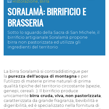
Ristorazione
,
Birra
SORALAMÀ: BIRRIFICIO E
BRASSERIA
Sotto lo sguardo della Sacra di San Michele, il
birrificio artigianale Soralamà propone
birra non pastorizzata ed utilizza gli
ingredienti del territorio
La birra Soralamà si contraddistingue per
la
purezza dell’acqua di montagna
e per
l’utilizzo di materie prime naturali di prima
qualità tipiche del territorio circostante (spezie,
genepi, cereali…). Il birrificio produce
unicamente
birra cruda, viva, non pastorizzata
,
caratterizzata da grande fragranza, bevibilità e
digeribilità, ed è specializzato nella fornitura di