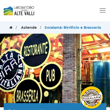
Aziende
Soralamà: Birrificio e Brasseria