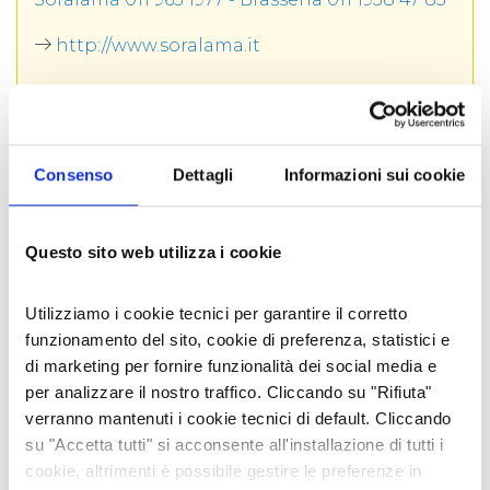
http://www.soralama.it
SOCIAL AZIENDALI
Le birre di produzione Soralamà soddisfano tutti i
Consenso
Dettagli
Informazioni sui cookie
gusti. Gli amanti delle ambrate possono scegliere
tra
WOW
, a bassa fermentazione ispirata alle
DAL BLOG
bock della Boemia e
OH
,
birra ad alta
fermentazione in cui predominano le sensazioni
Questo sito web utilizza i cookie
di frutti rossi sotto spirito ma i palati più fini
avvertiranno anche il tostato ed il caramello.
Utilizziamo i cookie tecnici per garantire il corretto
Chi predilige le bionde potrà optare per una
EX
funzionamento del sito, cookie di preferenza, statistici e
,blond Ale multicereale di colore ramato in cui si
avvertono i sentori dei cereali (orzo, frumento,
di marketing per fornire funzionalità dei social media e
avena, segale e farro) ma anche il luppolo
per analizzare il nostro traffico. Cliccando su "Rifiuta"
speziato e l'agrumato dell'arancia. Chiara, a bassa
verranno mantenuti i cookie tecnici di default. Cliccando
fermentazione, è anche la
GHOST
, con aroma
su "Accetta tutti" si acconsente all'installazione di tutti i
agrumato e di frutti tropicali su un sottofondo di
cookie, altrimenti è possibile gestire le preferenze in
crosta di pane, prodotta ogni anno in tirature