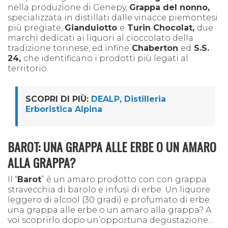
nella produzione di
Genepy,
Grappa del nonno,
specializzata in d
istillati dalle vinacce piemontesi
più pregiate,
Gianduiotto
e
Turin Chocolat,
due
marchi dedicati a
i liquori al cioccolato della
tradizione torinese,
ed infine
Chaberton
ed
S.S.
24,
che identificano i prodotti più legati
a
l
territorio.
SCOPRI DI PIÙ:
DEALP, Distilleria
Erboristica Alpina
BAROT: UNA GRAPPA ALLE ERBE O UN AMARO
ALLA GRAPPA?
Il “
Barot
” è un amaro prodotto con con grappa
stravecchia di barolo e infusi di erbe. Un liquore
leggero di alcool (30 gradi) e profumato di erbe:
una grappa alle erbe o un amaro alla grappa? A
voi scoprirlo dopo un’opportuna degustazione…