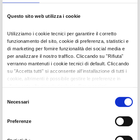
DIECI SECOLI
06 lug 2026
Questo sito web utilizza i cookie
È DISPONIBILE LA "GUIDA FREE" 2026 DELLA VALLE DI SUSA
02 lug 2026
Utilizziamo i cookie tecnici per garantire il corretto
funzionamento del sito, cookie di preferenza, statistici e
di marketing per fornire funzionalità dei social media e
CATEGORIE
per analizzare il nostro traffico. Cliccando su "Rifiuta"
verranno mantenuti i cookie tecnici di default. Cliccando
su "Accetta tutti" si acconsente all'installazione di tutti i
#ARCHIVIO FOTO DEL GIORNO
cookie, altrimenti è possibile gestire le preferenze in
#ARCHIVIO NEWSLETTERS
riferimento alle singole tipologie. Per maggiori
Animali
informazioni consulta la nostra
Privacy policy
Selezione
Appuntamenti
Necessari
del
Cultura e Territorio
consenso
Economia e Imprese
Preferenze
Enogastronomia
Escursioni e passeggiate