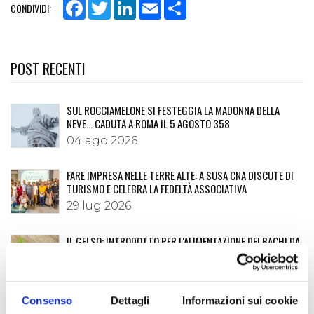
Facebook
Twitter
LinkedIn
Email
Share
CONDIVIDI:
POST RECENTI
SUL ROCCIAMELONE SI FESTEGGIA LA MADONNA DELLA
NEVE… CADUTA A ROMA IL 5 AGOSTO 358
04 ago 2026
FARE IMPRESA NELLE TERRE ALTE: A SUSA CNA DISCUTE DI
TURISMO E CELEBRA LA FEDELTÀ ASSOCIATIVA
29 lug 2026
IL GELSO: INTRODOTTO PER L'ALIMENTAZIONE DEI BACHI DA
SETA È APPREZZATO PER LE SUE GUSTOSE MORE
20 lug 2026
Consenso
Dettagli
Informazioni sui cookie
I MARRONS DEL MONCENISIO: UNA STORIA LUNGA OLTRE