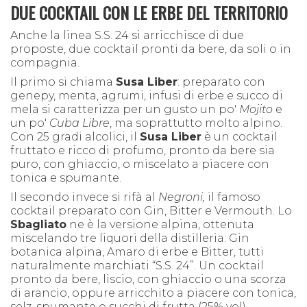
DUE COCKTAIL CON LE ERBE DEL TERRITORIO
Anche la linea S.S. 24 si arricchisce di due
proposte, due cocktail pronti da bere, da soli o in
compagnia.
Il primo si chiama
Susa Liber
: preparato con
genepy, menta, agrumi, infusi di erbe e succo di
mela si caratterizza per un gusto un po'
Mojito
e
un po'
Cuba Libre
, ma soprattutto molto alpino.
Con 25 gradi alcolici, il
Susa Liber
è un cocktail
fruttato e ricco di profumo, pronto da bere sia
puro, con ghiaccio, o miscelato a piacere con
tonica e spumante.
Il secondo invece si rifà al
Negroni,
il famoso
cocktail preparato con Gin, Bitter e Vermouth. Lo
Sbagliato
ne è la versione alpina, ottenuta
miscelando tre liquori della distilleria: Gin
botanica alpina, Amaro di erbe e Bitter, tutti
naturalmente marchiati “S.S. 24”. Un cocktail
pronto da bere, liscio, con ghiaccio o una scorza
di arancio, oppure arricchito a piacere con tonica,
selz, spumante o succhi di frutta (25% vol).