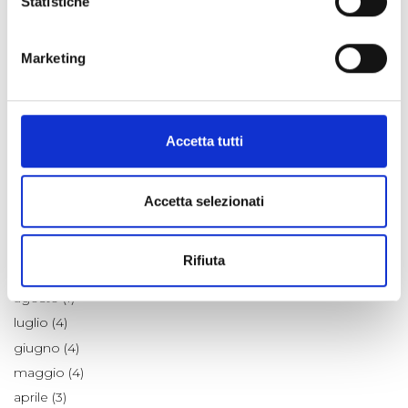
Statistiche
Fiori e Piante
Laboratorio Alte Valli
Natale a km zero
Marketing
Notizie dalle Aziende
Ricette
Scienza e Ambiente
Accetta tutti
Tradizioni
Un po' di Storia
Accetta selezionati
ARCHIVIO
Rifiuta
2026
agosto (1)
luglio (4)
giugno (4)
maggio (4)
aprile (3)