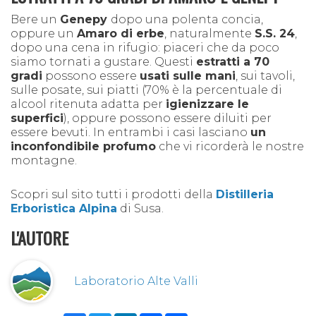
Bere un
Genepy
dopo una polenta concia,
oppure un
Amaro di erbe
, naturalmente
S.S. 24
,
dopo una cena in rifugio: piaceri che da poco
siamo tornati a gustare. Questi
estratti a 70
gradi
possono essere
usati sulle mani
, sui tavoli,
sulle posate, sui piatti (70% è la percentuale di
alcool ritenuta adatta per
igienizzare le
superfici
)
, oppure possono essere diluiti per
essere bevuti. In entrambi i casi lasciano
un
inconfondibile profumo
che vi ricorderà le nostre
montagne.
Scopri sul sito tutti i prodotti della
Distilleria
Erboristica Alpina
di Susa.
L'AUTORE
Laboratorio Alte Valli