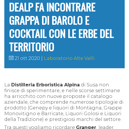
DEALP FA INCONTRARE
GRAPPA DI BAROLO E
COCKTAIL CON LE ERBE DEL
TERRITORIO
21 ott 2020
Laboratorio Alte Valli
La
Distilleria Erboristica Alpina
di Susa non
finisce di sperimentare, e nelle scorse settimane
ha arricchito con nuove proposte il catalogo
aziendale, che comprende numerose tipologie di
prodotto (
Genepy e liquori di Montagna, Grappe
Monovitigno e Barricate, Liquori Golosi e Liquori
della Tradizione
) e
prestigiosi marchi del settore.
Tra questi vogliamo ricordare
Granger
,
leader