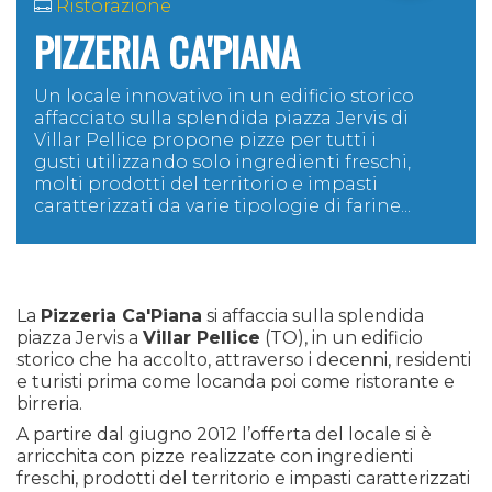
Ristorazione
PIZZERIA CA'PIANA
Un locale innovativo in un edificio storico
affacciato sulla splendida piazza Jervis di
Villar Pellice propone pizze per tutti i
gusti
utilizzando solo ingredienti freschi,
molti prodotti del territorio e impasti
caratterizzati da varie tipologie di farine...
La
Pizzeria Ca'Piana
si affaccia sulla splendida
piazza Jervis a
Villar Pellice
(TO), in un edificio
storico che ha accolto, attraverso i decenni, residenti
e turisti prima come locanda poi come ristorante e
birreria.
A partire dal giugno 2012 l’offerta del locale si è
arricchita con pizze realizzate con ingredienti
freschi, prodotti del territorio e impasti caratterizzati