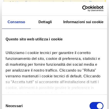
montagne. Il locale è aperto solo a cena e chiusi al
https://pizzeria-ca-piana.business.site/?m=true&fbclid=IwAR2qA6--h7DhK6KoItf1mOmF4p5LMhuFGcWlW3WN0ltbdL29FDMGPJoggnI
martedì.
Nabi, Susi, Sergio e Paola vi aspettano per farvi
SOCIAL AZIENDALI
scoprire sapori fra storia e innovazione!
Consenso
Dettagli
Informazioni sui cookie
Questo sito web utilizza i cookie
Utilizziamo i cookie tecnici per garantire il corretto
MOSTRA AZIENDA SULLA MAPPA
funzionamento del sito, cookie di preferenza, statistici e
di marketing per fornire funzionalità dei social media e
per analizzare il nostro traffico. Cliccando su "Rifiuta"
verranno mantenuti i cookie tecnici di default. Cliccando
VEDI ANCHE
su "Accetta tutti" si acconsente all'installazione di tutti i
cookie, altrimenti è possibile gestire le preferenze in
riferimento alle singole tipologie. Per maggiori
informazioni consulta la nostra
Privacy policy
Selezione
Necessari
del