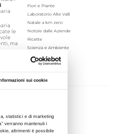
i
Fiori e Piante
naria
Laboratorio Alte Valli
Natale a km zero
naria
Notizie dalle Aziende
cate le
evole
Ricette
enti, ma
Scienza e Ambiente
Tradizioni
Un po' di Storia
ARCHIVIO
Informazioni sui cookie
2026
agosto (1)
luglio (4)
a, statistici e di marketing
giugno (4)
ta" verranno mantenuti i
maggio (4)
okie, altrimenti è possibile