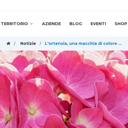
TERRITORIO
AZIENDE
BLOG
EVENTI
SHOP
Notizie
L'ortensia, una macchia di colore che, anche in montagna, abbellisce giardini e balconi