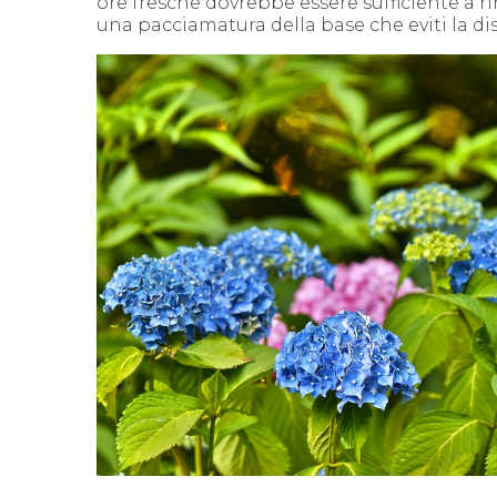
ore fresche dovrebbe essere sufficiente a ri
una pacciamatura della base che eviti la di