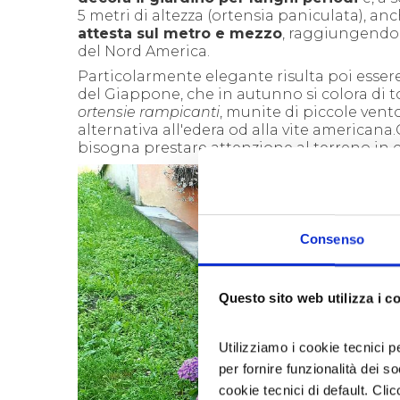
5 metri di altezza (ortensia paniculata), anc
attesta sul metro e mezzo
, raggiungendo 
del Nord America.
Particolarmente elegante risulta poi essere 
del Giappone, che in autunno si colora di t
ortensie rampicanti
, munite di piccole vent
alternativa all'edera od alla vite americana
bisogna prestare attenzione al terreno in c
Consenso
Questo sito web utilizza i c
Utilizziamo i cookie tecnici p
per fornire funzionalità dei s
cookie tecnici di default. Clic