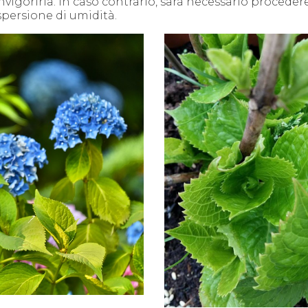
nvigorirla. In caso contrario, sarà necessario proceder
spersione di umidità.