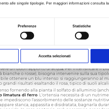
imento alle singole tipologie. Per maggiori informazioni consulta l
Preferenze
Statistiche
Accetta selezionati
so e ricco
rispetto ad un substrato sassoso, sabbioso
nde proprio dal ph del terreno
che, oltre ad essere ben
avere un buon apporto di acqu
Per intensificare il blu
a.
età bianche o rosse), bisogna intervenire sulla sua tipol
bile ottenere un blu intenso: si raggiungeranno al 
randi risultati esaltando il rosa, tipico di suoli alcali
ntenso fornendo alla pianta il solfato di alluminio (anc
o limatura di ferro
. L'ortensia necessita di un nutrim
 che impediscono l'assorbimento delle sostanze nutritiv
appare stanca, appassita e disidratata, bagnarla duran