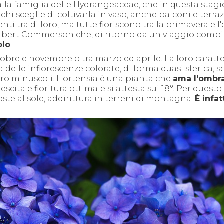
lla famiglia delle Hydrangeaceae, che in questa stag
 chi sceglie di coltivarla in vaso, anche balconi e terraz
ti tra di loro, ma tutte fioriscono tra la primavera e l'
ilibert Commerson che, di ritorno da un viaggio compi
olo
.
obre e novembre o tra marzo ed aprile. La loro caratte
a delle infiorescenze colorate, di forma quasi sferica, s
vvero minuscoli. L'ortensia è una pianta che
ama l'ombr
escita e fioritura ottimale si attesta sui 18°. Per questo 
ste al sole, addirittura in terreni di montagna.
È infat