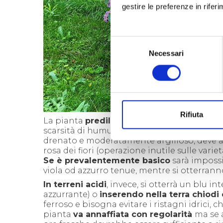
gestire le preferenze in rifer
Selezione
Necessari
del
consenso
Rifiuta
La pianta
predilige infatti un terreno gras
scarsità di humus.
Il colore dei fiori dipe
drenato e moderatamente argilloso, deve 
rosa dei fiori (operazione inutile sulle vari
Se è prevalentemente basico
sarà impossi
viola od azzurro tenue, mentre si otterranno g
In terreni acidi
, invece, si otterrà un blu i
azzurrante) o
inserendo nella terra chiodi 
ferroso e bisogna evitare i ristagni idrici,
pianta
va annaffiata con regolarità
ma se 