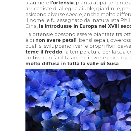
assumere
l'ortensia
, pianta appartenente a
arricchisce di allegria aiuole, giardini e, per
esistono diverse specie, anche molto differen
Il nome le fu assegnato dal naturalista Ph
Cina,
la introdusse in Europa nel XVIII sec
Le ortensie possono essere piantate tra ott
è di
non avere petali
, bensì sepali, ovverosi
quali si sviluppano i veri e propri fiori, da
teme il freddo
: la temperatura per la sua cr
coltiva con facilità anche in zone poco espo
molto diffusa in tutta la valle di Susa
.