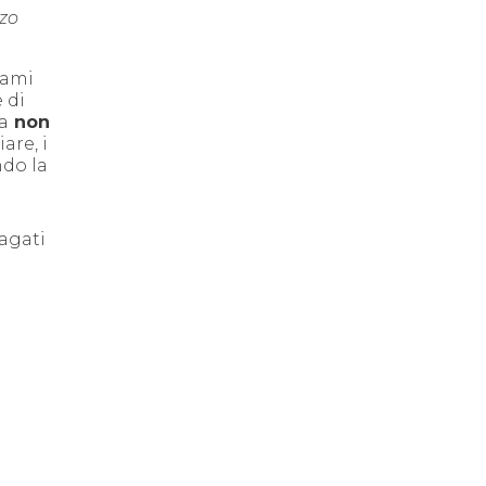
nzo
rami
 di
a
non
are, i
ndo la
pagati