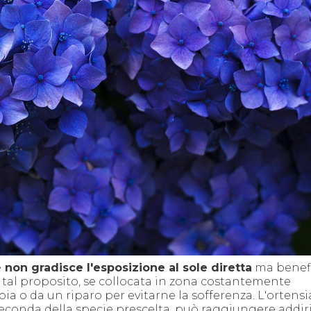
e
non gradisce l'esposizione al sole diretta
ma benefi
 A tal proposito, se collocata in zona costantemente
oia o da un riparo per evitarne la sofferenza. L'ortensi
seconda della specie prescelta, può raggiungere addiri