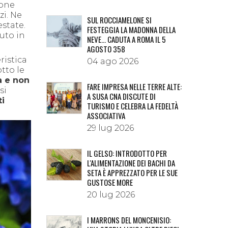
ione
zi. Ne
SUL ROCCIAMELONE SI
estate.
FESTEGGIA LA MADONNA DELLA
uto in
NEVE… CADUTA A ROMA IL 5
AGOSTO 358
ristica
04 ago 2026
otto le
a e non
FARE IMPRESA NELLE TERRE ALTE:
si
A SUSA CNA DISCUTE DI
ti
TURISMO E CELEBRA LA FEDELTÀ
ASSOCIATIVA
29 lug 2026
IL GELSO: INTRODOTTO PER
L'ALIMENTAZIONE DEI BACHI DA
SETA È APPREZZATO PER LE SUE
GUSTOSE MORE
20 lug 2026
I MARRONS DEL MONCENISIO: