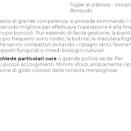
Foglie di ortensia - Vince
Bonaudo.
sita di grande competenza: si procede eliminando i 
 periodo migliore per effettuare l'operazione è alla fine
ovi boccioli. Pur essendo di facile gestione, la piant
e più frequenti sono l'oidio, la botrite, la maculata fogli
, che vanno combattuti evitando i ristagni idrici, favore
positi fungicidi o rimedi biologici naturali.
chiede particolari cure
o grande pollice verde. Per
ti piccoli accorgimenti. Minimi sforzi, ampiamente ri
sione di globi colorati dalle tonalità meravigliose.