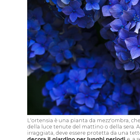
L'ortensia è una pianta da mezz'ombra, ch
della luce tenute del mattino o della sera.
irraggiata, deve essere protetta da una tett
decora il giardino per lunghi periodi
e, a 