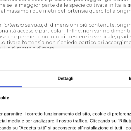
he se la maggior parte delle specie coltivate in Italia
s
al massimo i due metri dell'ortensia quercifolia origi
l'
ortensia serrata
, di dimensioni più contenute, origi
onalità accese e particolari. Infine, non vanno dimenti
ose che permettono loro di crescere in verticale, grad
.Coltivare l'ortensia non richiede particolari accorgim
ui la si mette a dimora.
Dettagli
ookie
er garantire il corretto funzionamento del sito, cookie di preferenz
ocial media e per analizzare il nostro traffico. Cliccando su "Rifiu
cando su "Accetta tutti" si acconsente all'installazione di tutti i co