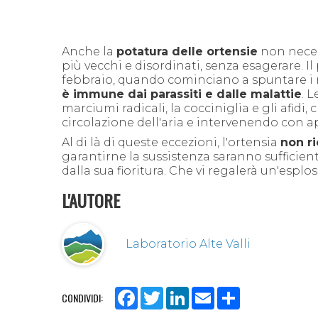
Anche la
potatura delle ortensie
non neces
più vecchi e disordinati, senza esagerare. Il
febbraio, quando cominciano a spuntare i nu
è immune dai parassiti e dalle malattie
. L
marciumi radicali, la cocciniglia e gli afidi
circolazione dell'aria e intervenendo con ap
Al di là di queste eccezioni, l'ortensia
non ri
garantirne la sussistenza saranno sufficien
dalla sua fioritura. Che vi regalerà un'esplo
L'AUTORE
Laboratorio Alte Valli
Facebook
Twitter
LinkedIn
Email
Share
CONDIVIDI: