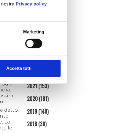
aprile (3)
a nostra
Privacy policy
marzo (7)
febbraio (4)
gennaio (5)
Marketing
2025
(86)
2024
(95)
2023
(134)
Accetta tutti
 e con
2022
(128)
 od il
2021
(153)
ogia.
massimo
2020
(181)
ni.
he detto
2019
(140)
ento
e. La
2018
(38)
te le