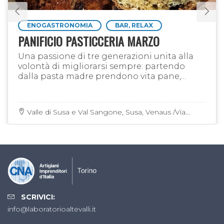
ENOGASTRONOMIA
BAR, RELAX
PANIFICIO PASTICCERIA MARZO
Una passione di tre generazioni unita alla
volontà di migliorarsi sempre: partendo
dalla pasta madre prendono vita pane,
focacce e dolci che ricordano i sapori di un
tempo...
Valle di Susa e Val Sangone, Susa, Venaus /Via
Antica Reale 14
SCRIVICI:
info@laboratorioaltevalli.it