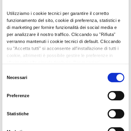
Utilizziamo i cookie tecnici per garantire il corretto
FARE IMPRESA NELLE TERRE ALTE: A SUSA CNA DISCUTE DI
funzionamento del sito, cookie di preferenza, statistici e
TURISMO E CELEBRA LA FEDELTÀ ASSOCIATIVA
di marketing per fornire funzionalità dei social media e
29 lug 2026
per analizzare il nostro traffico. Cliccando su "Rifiuta"
verranno mantenuti i cookie tecnici di default. Cliccando
IL GELSO: INTRODOTTO PER L'ALIMENTAZIONE DEI BACHI DA
su "Accetta tutti" si acconsente all'installazione di tutti i
SETA È APPREZZATO PER LE SUE GUSTOSE MORE
cookie, altrimenti è possibile gestire le preferenze in
20 lug 2026
riferimento alle singole tipologie. Per maggiori
informazioni consulta la nostra
Privacy policy
I MARRONS DEL MONCENISIO: UNA STORIA LUNGA OLTRE
Selezione
DIECI SECOLI
Necessari
del
06 lug 2026
consenso
Preferenze
È DISPONIBILE LA "GUIDA FREE" 2026 DELLA VALLE DI SUSA
02 lug 2026
Statistiche
LA BATTAGLIA DELL'ASSIETTA IN UNA CRONACA DEL 1887