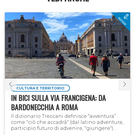
CULTURA E TERRITORIO
IN BICI SULLA VIA FRANCIGENA: DA
BARDONECCHIA A ROMA
Il dizionario Treccani definisce “avventura”
come "ciò che accadrà" (dal latino adventura,
participio futuro di advenire, "giungere").
“Ciò che accadrà” è stato il leitmotiv di un