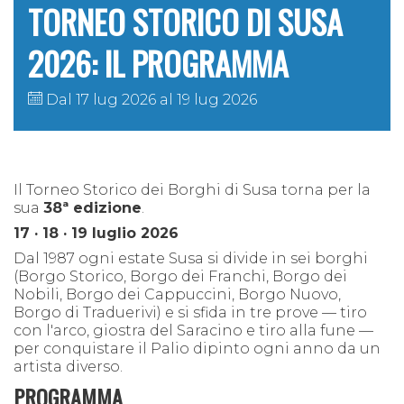
TORNEO STORICO DI SUSA
2026: IL PROGRAMMA
Dal 17 lug 2026 al 19 lug 2026
Il Torneo Storico dei Borghi di Susa torna per la
sua
38ª edizione
.
17 · 18 · 19 luglio 2026
Dal 1987 ogni estate Susa si divide in sei borghi
(Borgo Storico, Borgo dei Franchi, Borgo dei
Nobili, Borgo dei Cappuccini, Borgo Nuovo,
Borgo di Traduerivi) e si sfida in tre prove — tiro
con l'arco, giostra del Saracino e tiro alla fune —
per conquistare il Palio dipinto ogni anno da un
artista diverso.
PROGRAMMA