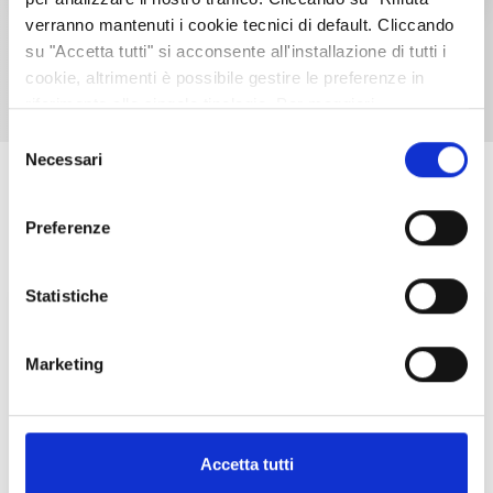
verranno mantenuti i cookie tecnici di default. Cliccando
su "Accetta tutti" si acconsente all'installazione di tutti i
TUTTI GLI EVENTI
cookie, altrimenti è possibile gestire le preferenze in
riferimento alle singole tipologie. Per maggiori
informazioni consulta la nostra
Privacy policy
Selezione
Necessari
del
consenso
SCOPRI LE AZIENDE
Preferenze
Statistiche
Marketing
Accetta tutti