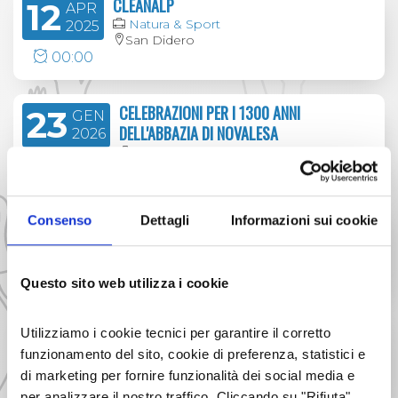
CLEANALP
12
APR
Natura & Sport
2025
San Didero
00:00
CELEBRAZIONI PER I 1300 ANNI
23
GEN
DELL'ABBAZIA DI NOVALESA
2026
Cultura e Tradizione
16:00
Novalesa
INSERZIONI
27
Consenso
Dettagli
Informazioni sui cookie
MAR
Cultura e Tradizione
2026
Rivoli
00:00
Questo sito web utilizza i cookie
CAMALEONTIKA 2026, LA STAGIONE
11
APR
Utilizziamo i cookie tecnici per garantire il corretto
TEATRALE DI ALMESE
2026
funzionamento del sito, cookie di preferenza, statistici e
Teatro
di marketing per fornire funzionalità dei social media e
21:00
Almese
per analizzare il nostro traffico. Cliccando su "Rifiuta"