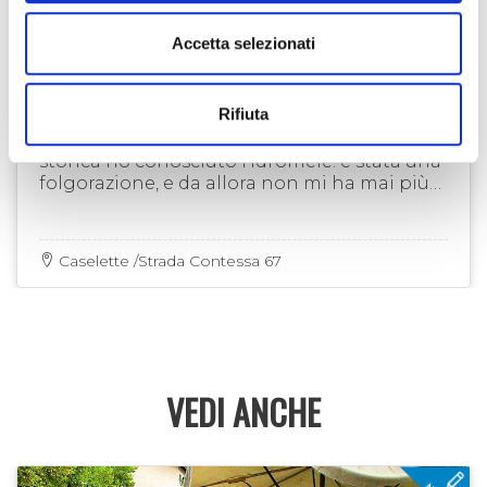
Accetta selezionati
LIQUORI
IDROMELE DEI TAURINI
Rifiuta
“Molti anni fa durante una rievocazione
storica ho conosciuto l'idromele: è stata una
folgorazione, e da allora non mi ha mai più
abbandonato”
Caselette /Strada Contessa 67
VEDI ANCHE