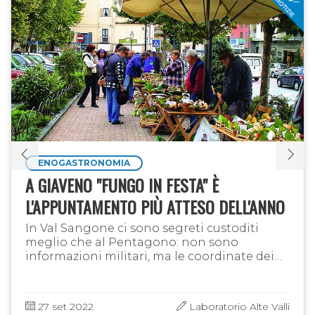
ENOGASTRONOMIA
A GIAVENO "FUNGO IN FESTA" È
L'APPUNTAMENTO PIÙ ATTESO DELL'ANNO
In Val Sangone ci sono segreti custoditi
meglio che al Pentagono: non sono
informazioni militari, ma le coordinate dei
posti in cui nascono i funghi, tramandate di
padre in figlio con il divieto …
27 set 2022
Laboratorio Alte Valli