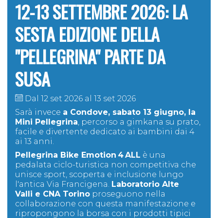
12-13 SETTEMBRE 2026: LA
SESTA EDIZIONE DELLA
"PELLEGRINA" PARTE DA
SUSA
Dal 12 set 2026 al 13 set 2026
Sarà invece
a Condove,
sabato 13 giugno, la
Mini Pellegrina
, p
ercorso a gimkana su prato,
facile e divertente dedicato a
i bambini dai 4
ai 13 anni.
Pellegrina Bike Emotion
4
ALL
è una
pedalata ciclo-turistica non competitiva che
unisce sport, scoperta e inclusione lungo
l'antica Via Francigena.
Laboratorio Alte
Valli e CNA Torino
proseguono nella
collaborazione con questa manifestazione e
ripropongono la borsa con i prodotti tipici