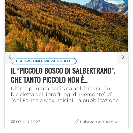
accompagnamento. Anche gli
accompagnatori si devono iscrivere.
Circuito:
Susa - Mompantero - Venaus - Susa
PER INFORMAZIONI ED ISCRIZIONI
VISITA IL SITO
DELLA PELLEGRINA 4ALL
ESCURSIONI E PASSEGGIATE
IL "PICCOLO BOSCO DI SALBERTRAND",
CHE TANTO PICCOLO NON È...
Ultima puntata dedicata agli itinerari in
bicicletta del libro “Elogi di Piemonte”, di
Toni Farina e Max Ubicini. La pubblicazione,
edita da Atene del Canavese, propone 62
"proposte di viaggio" che …
07 giu 2023
Laboratorio Alte Valli