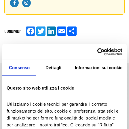
Facebook
Twitter
LinkedIn
Email
Share
CONDIVIDI:
MOSTRA EVENTO SULLA MAPPA
Consenso
Dettagli
Informazioni sui cookie
I PERCORSI
ALTRI APPUNTAMENTI
Questo sito web utilizza i cookie
I partecipanti possono scegliere tra
cinque
UN TERRITORIO VIVO E RICCO DI
percorsi ad anello
, adatti a tutte le tipologie di
bicicletta, che attraversano tratti della Via e della
PROPOSTE
Utilizziamo i cookie tecnici per garantire il corretto
Ciclovia Francigena, caratterizzate da strade
funzionamento del sito, cookie di preferenza, statistici e
asfaltate secondarie, strade bianche, tratti sterrati
di marketing per fornire funzionalità dei social media e
e rurali.
CLEANALP
12
APR
per analizzare il nostro traffico. Cliccando su "Rifiuta"