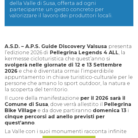
della Valle di Susa, offerta ad ogni
partecipante:
un gesto concreto per
valorizzare il lavoro dei produttori locali.
A.S.D. – A.P.S. Guide Discovery Valsusa
presenta
l’edizione 2026 di
Pellegrina Legends 4 ALL
, la
kermesse cicloturistica che quest’anno si
svolgerà nelle giornate di 12 e 13 Settembre
2026
e che è diventata ormai l’imperdibile
appuntamento in chiave turistico-culturale per le
persone che amano lo sport outdoor, la natura e
la scoperta del territorio.
Il cuore della manifestazione
per il 2026 sarà il
Comune di Susa
, dove verrà allestito il
Pellegrina
Bike Village
e da dove partiranno
domenica 13
i
cinque percorsi ad anello previsti per
quest’anno
.
La Valle con i suoi monumenti racconta infinite
vicende di viaggi, di passaggi e confini, di