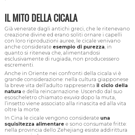
IL MITO DELLA CICALA
Già venerate dagli antichi greci, che le ritenevano
creazione divin
e
ed erano soliti ornare i capelli
con loro riproduzioni auree, le cicale venivano
anche considerate
esempio di purezza
, in
quanto si riteneva che, alimentandosi
esclu
si
vamente di rugiada, non producessero
e
scrementi
.
Anche in Oriente
nei confronti della cicala vi è
g
rande considerazione
: nella cultura giapp
onese
la breve vita dell’adulto rappresenta
il ciclo della
natura
e della reincarnazione.
Uscendo dal suo
esosc
heletro
chiamato
exuvia
dopo la muta,
l’insetto
viene associato alla rinascita ed alla vita
oltre la morte.
In Cina
le cicale
vengono considerate
una
squisitezza alimentare
e sono consumate
fritte:
nella provincia dello Zehejiang esiste addir
i
ttura