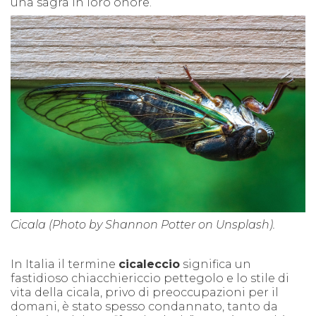
una sagra in loro onore.
Cicala (Photo by Shannon Potter on Unsplash).
In Italia
il termine
cicaleccio
significa un
fastidioso chiacchiericcio pett
e
golo e
lo stile di
vita della cicala, privo di
preoccupazioni per il
domani, è stato spesso condannat
o, tanto da