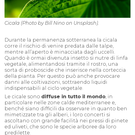
Cicala (Photo by Bill Nino on Unsplash).
Durante la permanenza sotterranea la cicala
corre il rischio di venire predata dalle talpe,
mentre all’aperto è minacciata dagli uccelli.
Quando è ormai divenuta insetto si nutre di linfa
vegetale, alimentandosi tramite il rostro, una
sorta di proboscide che inserisce nella corteccia
della pianta. Per questo può anche provocare
danni alle coltivazioni, sottraendo liquidi
indispensabili al ciclo vegetale.
Le cicale sono
diffuse in tutto il mondo
, in
particolare nelle zone calde mediterranee e,
bench
é
siano difficili da osservare
in quanto ben
mimetizzate tra gli alberi,
i loro concerti si
ascoltano con
grande facilità
nei pressi di pinete
ed uliveti,
che sono le specie
arboree
da loro
predilette.