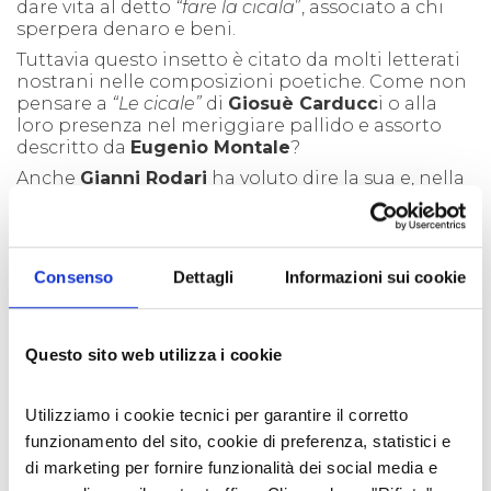
dare vita al detto
“fare la cicala
”, associato a chi
sperpera denaro e beni
.
Tuttavia
questo insetto
è citato da molti letterati
nostrani nelle composizioni poetiche. Come
non
pensare a
“Le cicale”
di
Giosuè Carducc
i
o
a
lla
loro presenza nel meriggiare pallido e assorto
descritto da
Eugenio Montale
?
Anche
Gianni Rodari
ha voluto dire la sua e, nella
competizione tra formica e cicala,
si schiera
apertamente in favore di quest’ultima, scrivendo
“Io sto dalla parte della cicala, che il più bel canto
non vende, regala”
.
Facendoci dono di momenti di
Consenso
Dettagli
Informazioni sui cookie
spe
n
sieratezza e serenità
di cui è un peccato non
disporre.
Sono parent
esi
che durano pochi mesi, perché,
Questo sito web utilizza i cookie
con l’arrivo dell’autunno, dopo aver deposto le
uova, le cicale m
oriranno
e sarà necessario
attendere
l’arrivo dell’estate successiva p
er
Utilizziamo i cookie tecnici per garantire il corretto
poterle nuovamente
ascoltare
.
funzionamento del sito, cookie di preferenza, statistici e
L'AUTORE
di marketing per fornire funzionalità dei social media e