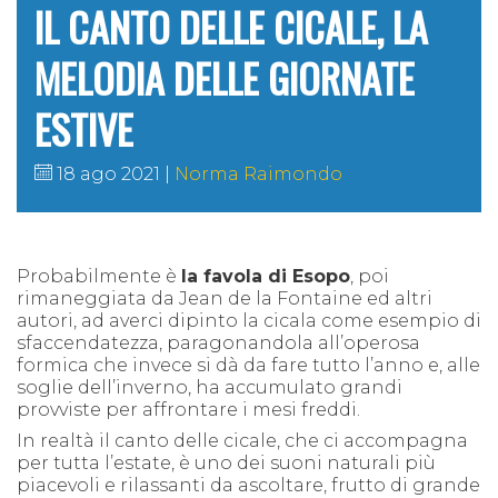
IL CANTO DELLE CICALE, LA
MELODIA DELLE GIORNATE
ESTIVE
18 ago 2021
Norma Raimondo
Probabilmente è
la favola di Esopo
, poi
rimaneggiata da Jean de la Fontaine ed altri
autori, ad averci dipinto la cicala come esempio di
sfaccendatezza, paragonandola all’operosa
formica che invece si dà da fare tutto l’anno e, alle
soglie dell’inverno, ha accumulato grandi
provviste per affrontare i mesi freddi.
In realtà il canto delle cicale, che ci accompagna
per tutta l’estate, è uno dei suoni naturali più
piacevoli e rilassanti da ascoltare, frutto di grande