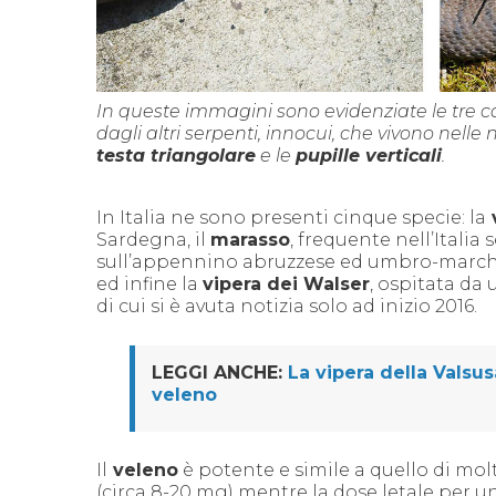
In queste immagini sono evidenziate le tre car
dagli altri serpenti, innocui, che vivono nelle
testa triangolare
e le
pupille verticali
.
In Italia ne sono presenti cinque specie: la
Sardegna, il
marasso
, frequente nell’Italia 
sull’appennino abruzzese ed umbro-march
ed infine la
vipera dei Walser
, ospitata da 
di cui si è avuta notizia solo ad inizio 2016.
LEGGI ANCHE:
La vipera della Valsusa
veleno
Il
veleno
è potente e simile a quello di molt
(circa 8-20 mg) mentre la dose letale per u