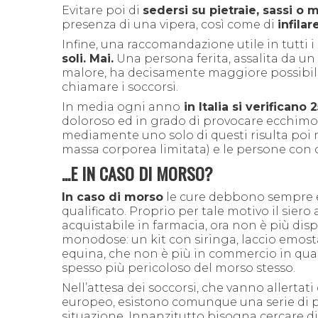
Evitare poi di
sedersi su pietraie, sassi o 
presenza di una vipera, così come di
infilar
Infine, una raccomandazione utile in tutti i 
soli. Mai.
Una persona ferita, assalita da u
malore, ha decisamente maggiore possibil
chiamare i soccorsi.
In media ogni anno
in Italia si verificano 
doloroso ed in grado di provocare ecchimo
m
ediamente uno solo di questi risulta poi
massa corporea limitata) e le persone con c
...E IN CASO DI MORSO?
In caso di morso
le cure debbono sempre e
qualificato. Proprio per tale motivo il siero
acquistabile in farmacia, ora non è più dis
monodose: un kit con siringa, laccio emos
equina, che non è più in commercio in quan
spesso più pericoloso del morso stesso.
Nell’attesa dei soccorsi, che vanno
allertat
europeo,
esistono comunque una serie di 
situazione. Innanzitutto bisogna cercare d