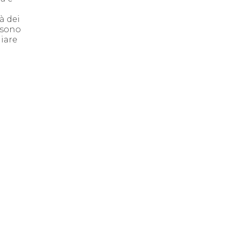
à dei
 sono
iare