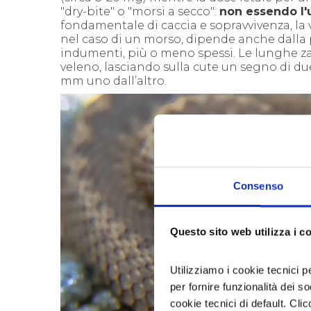
"dry-bite" o "morsi a secco":
non essendo l
fondamentale di caccia e sopravvivenza, la 
nel caso di un morso, dipende anche dalla p
indumenti, più o meno spessi.
Le lunghe za
veleno, lasciando sulla cute un segno di due 
mm uno dall’altro.
Consenso
Questo sito web utilizza i c
Utilizziamo i cookie tecnici p
per fornire funzionalità dei s
cookie tecnici di default. Clic