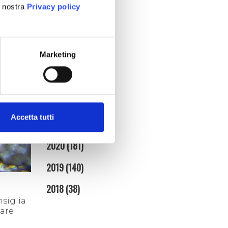
febbraio (4)
a nostra
Privacy policy
gennaio (5)
2025
(86)
Marketing
2024
(95)
2023
(134)
2022
(128)
Accetta tutti
2021
(153)
2020
(181)
2019
(140)
2018
(38)
nsiglia
zare