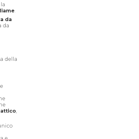
 la
gliame
.
va da
a da
a della
le
one
ine
attico
,
unico
a e