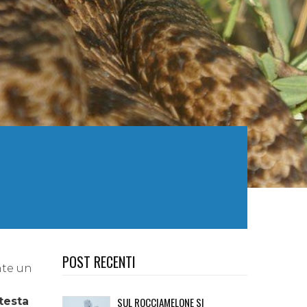
POST RECENTI
nte un
testa
SUL ROCCIAMELONE SI