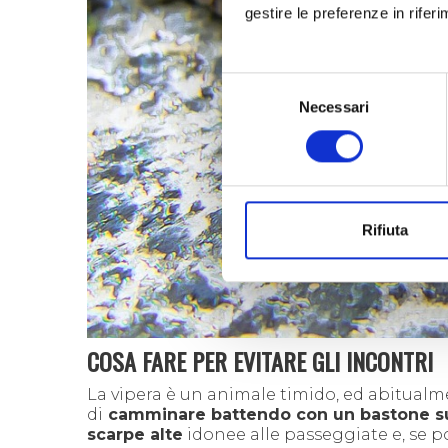
gestire le preferenze in rifer
Selezione
Necessari
del
consenso
Rifiuta
COSA FARE PER EVITARE GLI INCONTRI
La vipera è un animale timido, ed abitualme
di
camminare battendo con un bastone su
scarpe alte
idonee alle passeggiate e, se po