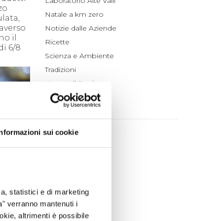
Laboratorio Alte Valli
zo
Natale a km zero
lata,
raverso
Notizie dalle Aziende
no il
Ricette
di 6/8
Scienza e Ambiente
Tradizioni
Un po' di Storia
ARCHIVIO
Informazioni sui cookie
2026
agosto (1)
luglio (4)
giugno (4)
maggio (4)
a, statistici e di marketing
aprile (3)
ta" verranno mantenuti i
marzo (7)
okie, altrimenti è possibile