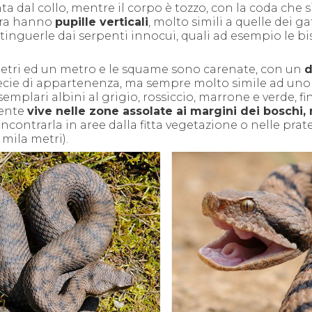
ta dal collo, mentre il corpo è tozzo, con la coda che s
pera hanno
pupille verticali
, molto simili a quelle dei gat
tinguerle dai serpenti innocui, quali ad esempio le bi
etri ed un metro e le squame sono carenate, con un
d
ecie di appartenenza, ma sempre molto simile ad uno 
semplari albini al grigio, rossiccio, marrone e verde, f
ente
vive nelle zone assolate ai margini dei boschi, 
incontrarla in aree dalla fitta vegetazione o nelle prat
 mila metri).