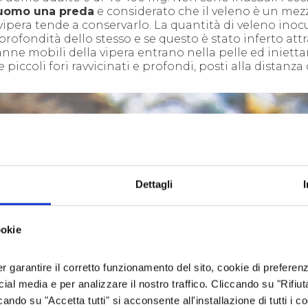
'uomo una preda
e considerato che il veleno è un mez
vipera tende a conservarlo. La quantità di veleno inocu
rofondità dello stesso e se questo è stato inferto att
nne mobili della vipera entrano nella pelle ed inietta
piccoli fori ravvicinati e profondi, posti alla distanza 
Dettagli
ookie
er garantire il corretto funzionamento del sito, cookie di preferenz
ocial media e per analizzare il nostro traffico. Cliccando su "Rifiu
cando su "Accetta tutti" si acconsente all'installazione di tutti i co