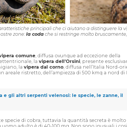
atteristiche principali che ci aiutano a distinguere la v
 nostre zone:
la coda
che
si restringe molto bruscamente
vipera comune
, diffusa ovunque ad eccezione della
settentrionale, la
vipera dell’Orsini
, presente esclusiv
igiano, la
vipera dal corno
, diffusa nell’Italia Nord-or
un areale ristretto, dell’ampiezza di 500 kmq a nord di B
 e gli altri serpenti velenosi: le specie, le zanne, il
e specie di cobra, tuttavia la quantità secreta è molto
n uomo adulto è di 40-100 mg. Non sono inusuali i cos