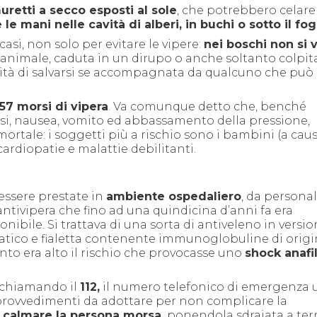
muretti a secco esposti al sole
, che potrebbero celare
e le mani nelle cavità di alberi, in buchi o sotto il fo
casi, non solo per evitare le vipere:
nei boschi non si 
n animale, caduta in un dirupo o anche soltanto colpit
ità di salvarsi se accompagnata da qualcuno che può
257 morsi di vipera
.
Va comunque detto che, benché
si, nausea, vomito ed abbassamento della pressione,
 mortale
: i soggetti più a rischio sono i bambini
(a caus
ardiopatie e malattie debilitanti.
ssere prestate in
ambiente ospedaliero
, da persona
 antivipera che fino ad una quindicina d’anni fa era
ponibile.
Si trattava di una sorta di antiveleno in versi
tatico e fialetta contenente immunoglobuline di orig
to era alto il rischio che provocasse uno
shock anafil
i chiamando il
112,
il numero telefonico di emergenza 
provvedimenti da adottare per non complicare la
i
calmare la persona morsa,
ponendola sdraiata a terr