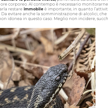
calore corporeo. Al contempo è necessario monitorarne
farla restare
immobile
è importante, in quanto l’attivit
.
Da evitare anche la somministrazione di alcolici, che
, non idonea in questo caso.
Meglio non incidere, succh