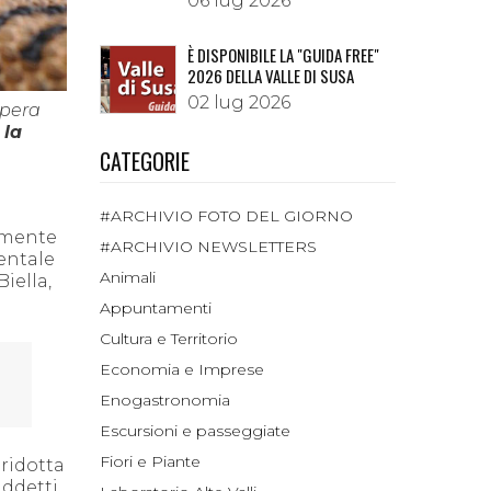
06 lug 2026
È DISPONIBILE LA "GUIDA FREE"
2026 DELLA VALLE DI SUSA
02 lug 2026
ipera
,
la
CATEGORIE
#ARCHIVIO FOTO DEL GIORNO
amente
#ARCHIVIO NEWSLETTERS
ientale
Animali
iella,
Appuntamenti
Cultura e Territorio
Economia e Imprese
Enogastronomia
Escursioni e passeggiate
Fiori e Piante
 ridotta
iddetti