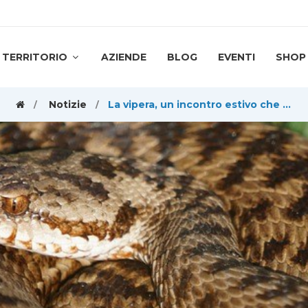
TERRITORIO
AZIENDE
BLOG
EVENTI
SHOP
Notizie
La vipera, un incontro estivo che è meglio evitare