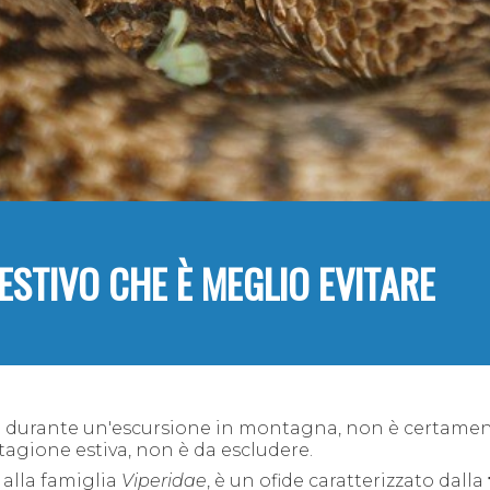
ESTIVO CHE È MEGLIO EVITARE
 durante un'escursione in montagna, non è certame
stagione estiva, non è da escludere
.
alla famiglia
Viperidae
, è un ofide caratterizzato dalla