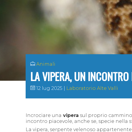
Animali
LA VIPERA, UN INCONTRO 
12 lug 2025
Laboratorio Alte Valli
Incrociare una
vipera
sul proprio cammino
incontro piacevole, anche se, specie nella 
La vipera, serpente velenoso appartenente 