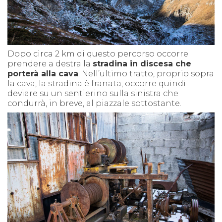
Dopo circa 2 km di questo percorso occorre
prendere a destra la
stradina in discesa che
porterà alla cava
. Nell’ultimo tratto, proprio sopra
la cava, la stradina è franata, occorre quindi
deviare su un sentierino sulla sinistra che
condurrà, in breve, al piazzale sottostante.