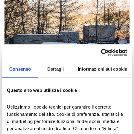
Consenso
Dettagli
Informazioni sui cookie
Attorno decine di altri semilavorati, che
testimoniano quale fosse il materiale estratto…
Questo sito web utilizza i cookie
(potrei azzardare: un meta-gneiss o similare).
Sembrano attendere inutilmente la ripesa
dell’attività, che ben difficilmente però potrà
Utilizziamo i cookie tecnici per garantire il corretto
avvenire.
funzionamento del sito, cookie di preferenza, statistici e
L'AUTORE
di marketing per fornire funzionalità dei social media e
per analizzare il nostro traffico. Cliccando su "Rifiuta"