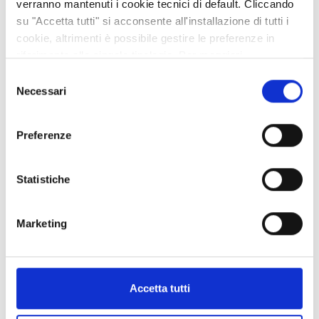
verranno mantenuti i cookie tecnici di default. Cliccando
Silvano Gallino
su "Accetta tutti" si acconsente all'installazione di tutti i
cookie, altrimenti è possibile gestire le preferenze in
riferimento alle singole tipologie. Per maggiori
Facebook
Twitter
LinkedIn
Email
Share
CONDIVIDI:
informazioni consulta la nostra
Privacy policy
Selezione
Necessari
del
consenso
POST RECENTI
Preferenze
FARE IMPRESA NELLE TERRE ALTE: A SUSA CNA DISCUTE DI
TURISMO E CELEBRA LA FEDELTÀ ASSOCIATIVA
Statistiche
29 lug 2026
Marketing
IL GELSO: INTRODOTTO PER L'ALIMENTAZIONE DEI BACHI DA
SETA È APPREZZATO PER LE SUE GUSTOSE MORE
20 lug 2026
Accetta tutti
I MARRONS DEL MONCENISIO: UNA STORIA LUNGA OLTRE
DIECI SECOLI