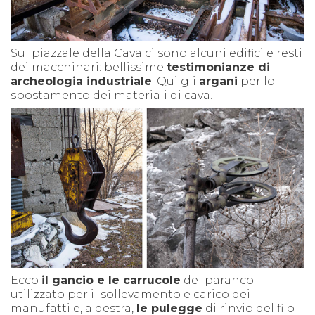
Sul piazzale della Cava ci sono alcuni edifici e resti
dei macchinari: bellissime
testimonianze di
archeologia industriale
. Qui gli
argani
per lo
spostamento dei materiali di cava.
Ecco
il gancio e le carrucole
del paranco
utilizzato per il sollevamento e carico dei
manufatti e, a destra,
le pulegge
di rinvio del filo