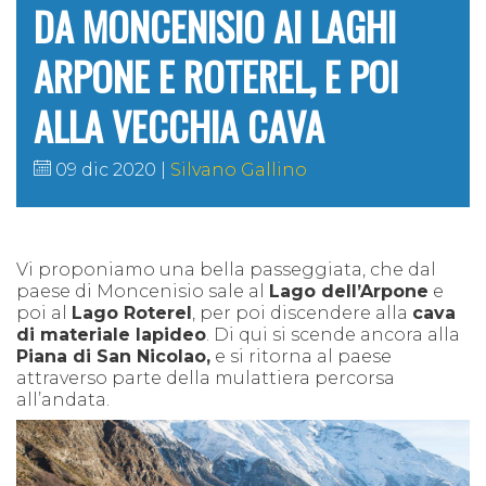
DA MONCENISIO AI LAGHI
ARPONE E ROTEREL, E POI
ALLA VECCHIA CAVA
09 dic 2020
Silvano Gallino
Vi proponiamo una bella passeggiata, che dal
paese di Moncenisio sale al
Lago dell’Arpone
e
poi al
Lago Roterel
, per poi discendere alla
c
ava
di materiale lapideo
. Di qui si scende ancora alla
Piana di San Nicolao,
e si ritorna al paese
attraverso parte della mulattiera percorsa
all’andata.