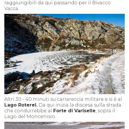
raggiungibili da qui passando per il Bivacco
Vacca.
Altri 30 - 40 minuti su carrareccia militare e si è al
Lago Roterel.
Da qui inizia la discesa sulla strada
che condurrebbe al
Forte di Variselle
, sopra il
Lago del Moncenisio.