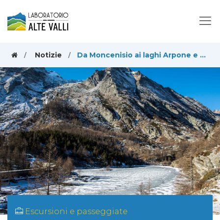
Notizie
Da Moncenisio ai laghi Arpone e Roterel, e poi alla vecchia cava
Escursioni e passeggiate