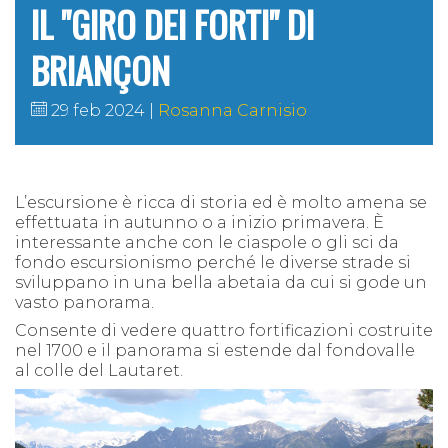
IL "GIRO DEI FORTI" DI
BRIANÇON
29 feb 2024
Rosanna Carnisio
L’escursione è ricca di storia ed è molto amena se
effettuata in autunno o a inizio primavera. È
interessante anche con le ciaspole o gli sci da
fondo escursionismo perché le diverse strade si
sviluppano in una bella abetaia da cui si gode un
vasto panorama.
Consente di vedere quattro fortificazioni costruite
nel 1700 e il panorama si estende dal fondovalle
al colle del Lautaret.