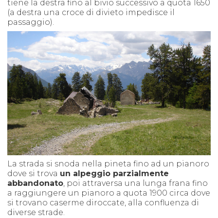
tiene la destra fino al bivio successivo a quota 1650
(a destra una croce di divieto impedisce il
passaggio).
La strada si snoda nella pineta fino ad un pianoro
dove si trova
un alpeggio parzialmente
abbandonato
, poi attraversa una lunga frana fino
a raggiungere un pianoro a quota 1900 circa dove
si trovano caserme diroccate, alla confluenza di
diverse strade.