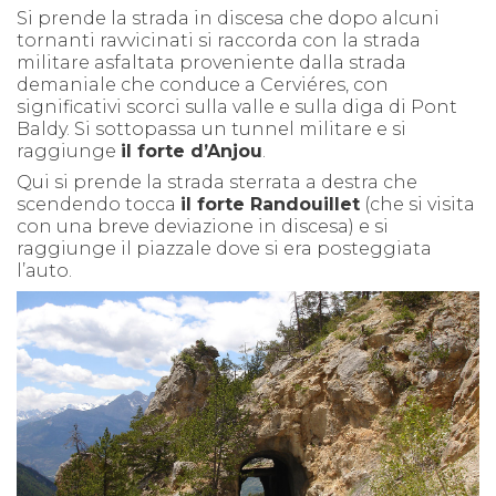
Si prende la strada in discesa che dopo alcuni
tornanti ravvicinati si raccorda con la strada
militare asfaltata proveniente dalla strada
demaniale che conduce a Cerviéres, con
significativi scorci sulla valle e sulla diga di Pont
Baldy. Si sottopassa un tunnel militare e si
raggiunge
il forte d’Anjou
.
Qui si prende la strada sterrata a destra che
scendendo tocca
il forte Randouillet
(che si visita
con una breve deviazione in discesa) e si
raggiunge il piazzale dove si era posteggiata
l’auto.