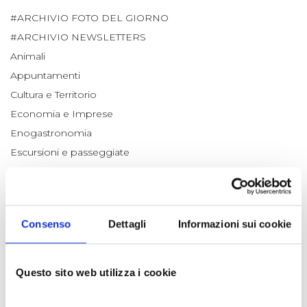
#ARCHIVIO FOTO DEL GIORNO
#ARCHIVIO NEWSLETTERS
Animali
Appuntamenti
Cultura e Territorio
Economia e Imprese
Enogastronomia
Escursioni e passeggiate
Fiori e Piante
Laboratorio Alte Valli
Natale a km zero
Consenso
Dettagli
Informazioni sui cookie
Notizie dalle Aziende
Ricette
Scienza e Ambiente
Questo sito web utilizza i cookie
Tradizioni
Un po' di Storia