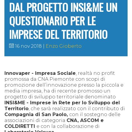
DAL PROGETTO INSI&ME UN
QUESTIONARIO PER LE
IMPRESE DEL TERRITORIO
16 nov 2018
Enzo Gioberto
Innovaper - Impresa Sociale
, realtà no profit
promossa da CNA Piemonte con scopi di
promozione dell’innovazione presso la piccola e
media impresa, ha di recente promosso un
progetto di sviluppo territoriale denominato
INSI&ME - Imprese in Rete per lo Sviluppo del
Territorio
, che sarà realizzato con il contributo di
Compagnia di San Paolo,
con il sostegno delle
associazioni di categoria
CNA, ASCOM e
COLDIRETTI
e con la collaborazione di