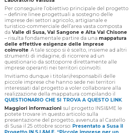
Laboratorio Valsusa
.
Per conseguire l’obiettivo principale del progetto
– definire linee progettuali a sostegno delle
imprese dei settori agricolo, artigianale e
turistico-commerciale dell’area vasta composta
da
Valle di Susa, Val Sangone e Alta Val Chisone
– risulta fondamentale partire da una
mappatura
delle effettive esigenze delle imprese
coinvolte
. A tale scopo si è scelto, insieme ad altri
strumenti di indagine, di ricorrere ad un
questionario da sottoporre direttamente alle
imprese operanti nei territori coinvolti.
Invitiamo dunque i titolari/responsabili delle
piccole imprese che hanno sede nei territori
interessati dal progetto a voler collaborare alla
realizzazione della mappatura compilando il
QUESTIONARIO CHE SI TROVA A QUESTO LINK
.
Maggiori informazioni
sul progetto INSI&ME le
potete trovare in questo articolo sulla
presentazione del progetto, avvenuta al Castello
di Susa il 25 ottobre scorso:
Presentato a Susa il
Progetto IN.S.I.&M.E. “Piccole imprese per un