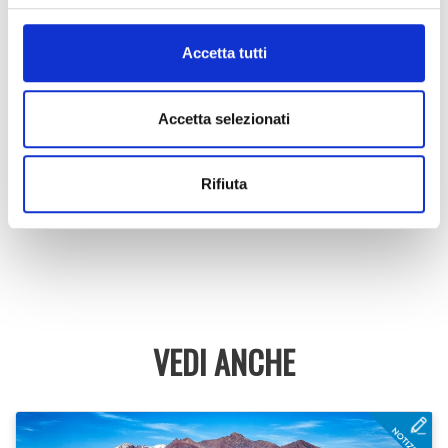
2022
(128)
Accetta tutti
2021
(153)
2020
(181)
Accetta selezionati
2019
(140)
Rifiuta
2018
(38)
VEDI ANCHE