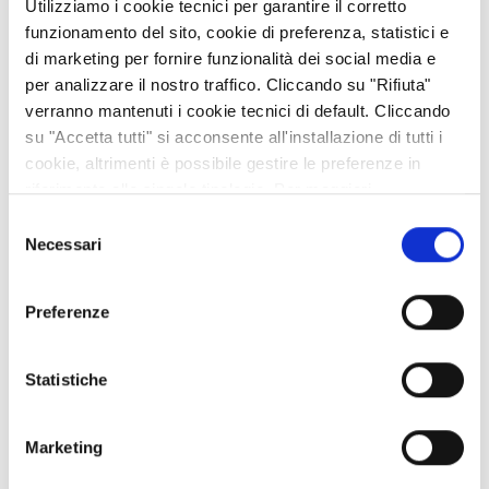
Utilizziamo i cookie tecnici per garantire il corretto
funzionamento del sito, cookie di preferenza, statistici e
ARCHIVIO
di marketing per fornire funzionalità dei social media e
per analizzare il nostro traffico. Cliccando su "Rifiuta"
2026
verranno mantenuti i cookie tecnici di default. Cliccando
agosto (1)
su "Accetta tutti" si acconsente all'installazione di tutti i
cookie, altrimenti è possibile gestire le preferenze in
luglio (4)
riferimento alle singole tipologie. Per maggiori
giugno (4)
informazioni consulta la nostra
Privacy policy
Selezione
maggio (4)
Necessari
del
aprile (3)
consenso
marzo (7)
Preferenze
febbraio (4)
gennaio (5)
2025
(86)
Statistiche
2024
(95)
Marketing
2023
(134)