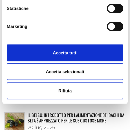
Enzo Gioberto
Statistiche
Facebook
Twitter
LinkedIn
Email
Share
CONDIVIDI:
Marketing
POST RECENTI
Accetta tutti
SUL ROCCIAMELONE SI FESTEGGIA LA MADONNA DELLA
NEVE… CADUTA A ROMA IL 5 AGOSTO 358
Accetta selezionati
04 ago 2026
FARE IMPRESA NELLE TERRE ALTE: A SUSA CNA DISCUTE DI
Rifiuta
TURISMO E CELEBRA LA FEDELTÀ ASSOCIATIVA
29 lug 2026
IL GELSO: INTRODOTTO PER L'ALIMENTAZIONE DEI BACHI DA
SETA È APPREZZATO PER LE SUE GUSTOSE MORE
20 lug 2026