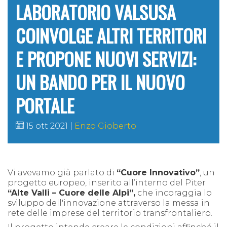
LABORATORIO VALSUSA
COINVOLGE ALTRI TERRITORI
E PROPONE NUOVI SERVIZI:
UN BANDO PER IL NUOVO
PORTALE
15 ott 2021
Enzo Gioberto
Vi avevamo già parlato di
“
C
uore
I
nnovativo”
, un
progetto europeo, inserito all’interno del Piter
“
A
lte
V
alli –
C
uore delle
A
lpi”,
che incoraggia lo
sviluppo dell'innovazione attraverso la messa in
rete delle imprese del territorio transfrontaliero.