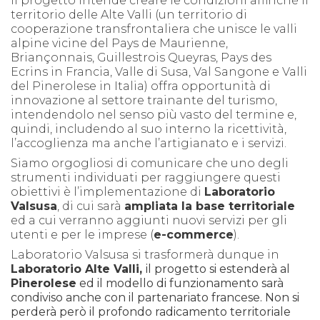
Il progetto intende creare le condizioni affinché il
territorio delle Alte Valli (un territorio di
cooperazione transfrontaliera che unisce le valli
alpine vicine del Pays de Maurienne,
Briançonnais, Guillestrois Queyras, Pays des
Ecrins in Francia, Valle di Susa, Val Sangone e Valli
del Pinerolese in Italia) offra opportunità di
innovazione al settore trainante del turismo,
intendendolo nel senso più vasto del termine e,
quindi, includendo al suo interno la ricettività,
l’accoglienza ma anche l’artigianato e i servizi.
Siamo orgogliosi di comunicare che uno degli
strumenti individuati per raggiungere questi
obiettivi è l’implementazione di
Laboratorio
Valsusa
, di cui sarà
ampliata
la base territoriale
ed a cui verranno aggiunti nuovi servizi per gli
utenti e per le imprese (
e-commerce
).
Laboratorio Valsusa si trasformerà dunque in
Laboratorio Alte Valli,
il progetto si estenderà al
Pinerolese
ed il modello di funzionamento sarà
condiviso anche con il partenariato francese. Non si
perderà però il profondo radicamento territorial
e