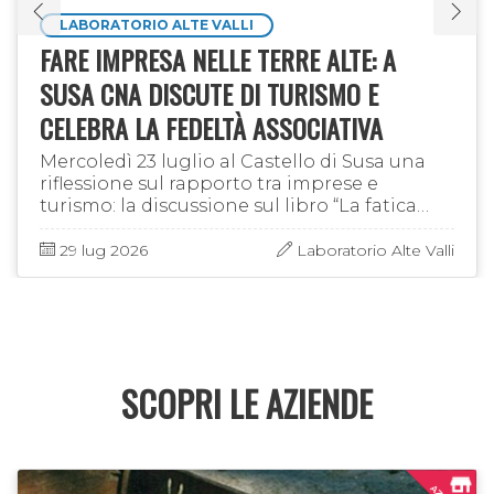
LABORATORIO ALTE VALLI
FARE IMPRESA NELLE TERRE ALTE: A
SUSA CNA DISCUTE DI TURISMO E
CELEBRA LA FEDELTÀ ASSOCIATIVA
Mercoledì 23 luglio al Castello di Susa una
riflessione sul rapporto tra imprese e
turismo: la discussione sul libro “La fatica
non fa rumore”, il progetto di Laboratorio
Alte Valli e la …
29 lug 2026
Laboratorio Alte Valli
SCOPRI LE AZIENDE