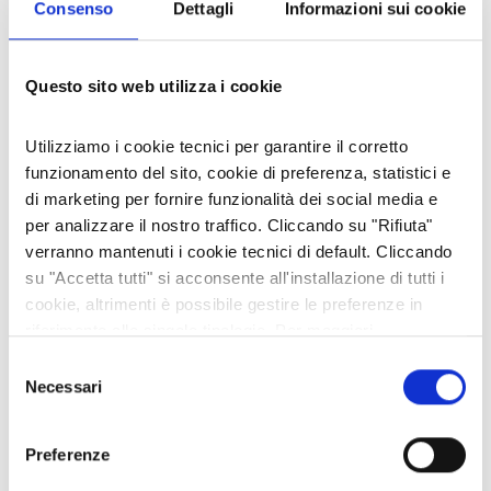
Consenso
Dettagli
Informazioni sui cookie
“Saper fare”: (artigianalità e trasformazioni
prodotti agricoli) della cultura alpina,
piemontese e italiana;
Avere una “storia da raccontare” dell’impresa
Questo sito web utilizza i cookie
o dei suoi prodotti o servizi.
Disponibilità a far parte di una rete
Utilizziamo i cookie tecnici per garantire il corretto
informale.
funzionamento del sito, cookie di preferenza, statistici e
Ad ogni azienda che partecipa al progetto
di marketing per fornire funzionalità dei social media e
verranno garantiti una serie di strumenti di
per analizzare il nostro traffico. Cliccando su "Rifiuta"
comunicazione e di promozione delle proprie
verranno mantenuti i cookie tecnici di default. Cliccando
attività, a partire dal sito/portale.
su "Accetta tutti" si acconsente all'installazione di tutti i
Vuoi far parte del progetto ed essere inserito
cookie, altrimenti è possibile gestire le preferenze in
nel portale Laboratorio Alte Valli?
riferimento alle singole tipologie. Per maggiori
Contatta Elena Schina (011.19672185,
informazioni consulta la nostra
Privacy policy
eschina@cna-to.it
)
oppure scrivi una mail a
Selezione
progettieterritori@cna-to.it
.
Necessari
del
consenso
L'AUTORE
Preferenze