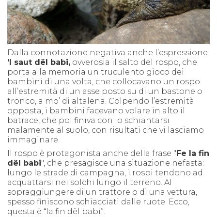
Dalla connotazione negativa anche l’espressione
’l saut
dël
babi,
ovverosia il salto del rospo, che
porta alla memoria un truculento gioco dei
bambini di una volta, che collocavano un rospo
all’estremità di un asse posto su di un bastone o
tronco, a mo’ di altalena. Colpendo l’estremità
opposta, i bambini facevano volare in alto il
batrace, che poi finiva con lo schiantarsi
malamente al suolo, con risultati che vi lasciamo
immaginare.
Il rospo è protagonista anche della frase "
Fe la fin
dël babi
",
che presagisce una situazione nefasta:
lungo le strade di c
ampagna, i rospi tendono ad
acquattarsi nei solchi lungo il terreno. Al
sopraggiungere di un trattore o di una vettura,
spesso finiscono schiacciati dalle ruote. Ecco,
questa è “la fin
dël
babi”.