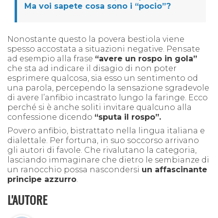
Ma voi sapete cosa sono i “pocio”?
Nonostante questo la povera bestiola viene
spesso accostata a situazioni negative.
P
ensate
ad esempio alla frase
“avere un rospo in gola”
che sta ad indicare il disagio di non poter
esprimere qualcosa, sia esso un sentimento od
una parola, percependo la sensazione sgradevole
di avere l’anfibio
incastrato lungo la faringe
. Ecco
perché si è anche soliti invitare qualcuno alla
confessione dicendo
“sputa il rospo”.
Povero anfibio, bistrattato nella lingua italiana e
dialettale. Per fortuna,
in su
o soccorso ar
rivano
gli autor
i di favole.
Ch
e rivalutano la categoria,
las
c
iando imm
aginare che dietro le sembianze di
un ranocchio possa nascondersi
un affascinante
principe azzurr
o
.
L'AUTORE