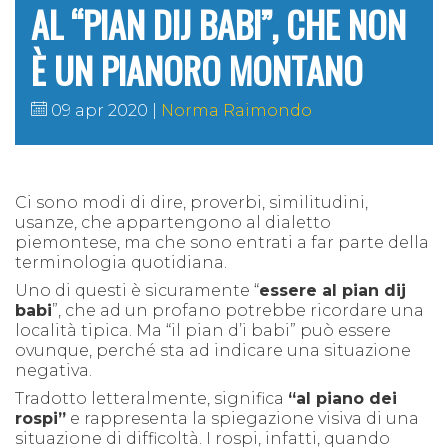
AL “PIAN DIJ BABI”, CHE NON
È UN PIANORO MONTANO
09 apr 2020
Norma Raimondo
Ci sono modi di dire, proverbi, similitudini,
usanze, che appartengono al dialetto
piemontese, ma che sono entrati a far parte della
terminologia quotidiana.
Uno di questi è sicuramente “
essere al
pian dij
babi
”, che ad un profano potrebbe ricordare una
località tipica. Ma “il pian d’i babi” può essere
ovunque, perché sta ad indicare una situazione
negativa.
Tradotto letteralmente, significa
“al piano dei
rospi”
e rappresenta la spiegazione visiva di una
situazione di difficoltà. I rospi, infatti, quando