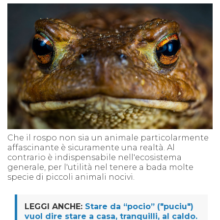
Che il rospo non sia un animale particolarmente
affascinante è sicuramente una realtà. Al
contrario
è indispensabile nell'ecosistema
generale, per l'utilità nel tenere a bada molte
specie di piccoli animali nocivi.
LEGGI ANCHE:
Stare da “pocio” ("puciu")
vuol dire stare a casa, tranquilli, al caldo.