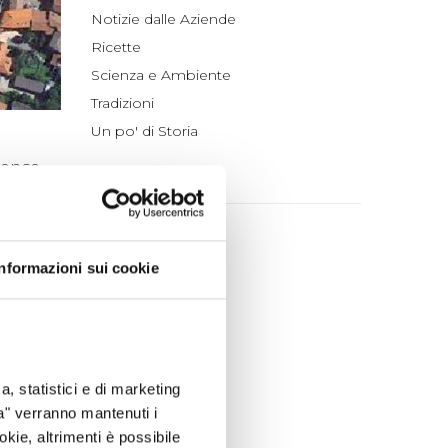
Notizie dalle Aziende
Ricette
Scienza e Ambiente
Tradizioni
Un po' di Storia
rense.
ARCHIVIO
ell,
more che
2026
ffrendo
 sarà la
luglio (4)
Informazioni sui cookie
ritorio
giugno (4)
maggio (4)
e la
aprile (3)
del
marzo (7)
 IVA e
a, statistici e di marketing
febbraio (4)
n
ta" verranno mantenuti i
gennaio (5)
okie, altrimenti è possibile