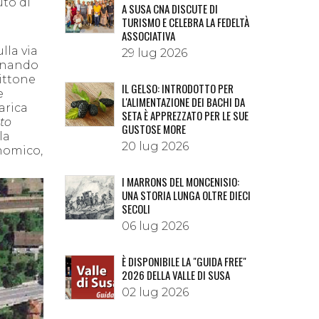
uto di
A SUSA CNA DISCUTE DI
TURISMO E CELEBRA LA FEDELTÀ
ASSOCIATIVA
lla via
29 lug 2026
tinando
Vittone
IL GELSO: INTRODOTTO PER
e
L'ALIMENTAZIONE DEI BACHI DA
arica
SETA È APPREZZATO PER LE SUE
oto
GUSTOSE MORE
la
20 lug 2026
onomico,
I MARRONS DEL MONCENISIO:
UNA STORIA LUNGA OLTRE DIECI
SECOLI
06 lug 2026
È DISPONIBILE LA "GUIDA FREE"
2026 DELLA VALLE DI SUSA
02 lug 2026