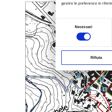
gestire le preferenze in rifer
Selezione
Necessari
del
consenso
Rifiuta