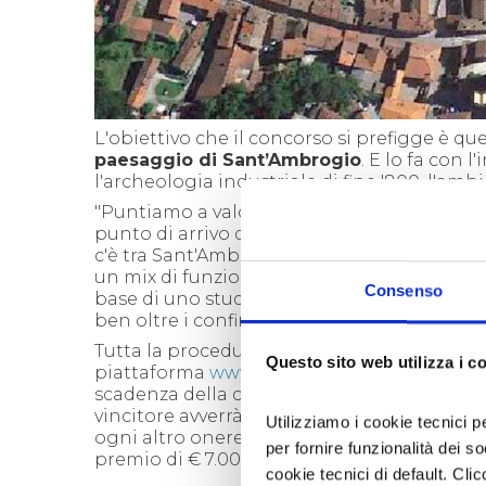
L'obiettivo che il concorso si prefigge è que
paesaggio di Sant’Ambrogio
. E lo fa con 
l'archeologia industriale di fine '800, l'amb
"Puntiamo a valorizzare il paese – prosegue
punto di arrivo dalla stazione ferroviaria 
c'è tra Sant'Ambrogio, le sue peculiarità e
un mix di funzionalità, con un focus sull'as
Consenso
base di uno studio di realizzazione che avrà
ben oltre i confini urbani".
Tutta la procedura concorsuale sarà disci
Questo sito web utilizza i c
piattaforma
www.torinosantambrogio.conc
scadenza della consegna elaborati è fissata 
vincitore avverrà il 28 febbraio 2019.
Il primo
Utilizziamo i cookie tecnici p
ogni altro onere di legge), mentre al second
per fornire funzionalità dei s
premio di € 7.000 e di € 3.000 (al lordo di I
cookie tecnici di default. Clic