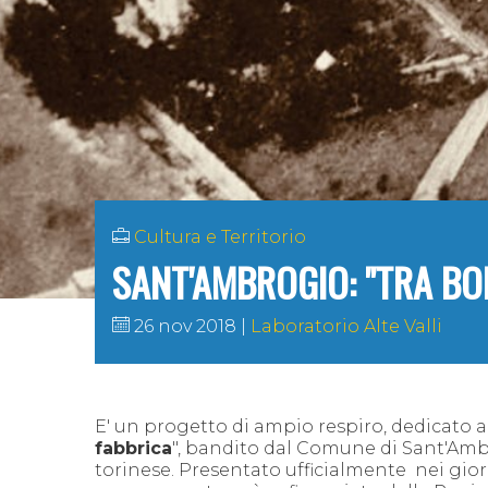
Cultura e Territorio
SANT'AMBROGIO: "TRA BO
26 nov 2018
Laboratorio Alte Valli
E' un progetto di ampio respiro, dedicato a 
fabbrica
", bandito dal Comune di Sant'Ambr
torinese.
Presentato ufficialmente nei giorn