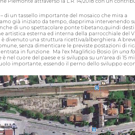
e Piemonte attraverso la L.R. 14/2018 con un contrib
ia – di un tassello importante del mosaico che mira a
iamo già iniziato da tempo, dapprima intervenendo su
 anche di uno spettacolare ponte tibetano,quindi des
one artistica esterna ed interna della parrocchiale del 
 divenuto una struttura ricettiva/alberghiera. A brev
 Comune, senza dimenticare le previste postazioni di ric
e entrata in funzione.
Ma l'ex Maglificio Bosio (
in una f
he è nel cuore del paese e si sviluppa su un'area di 15 mi
 ruolo importante, essendo il perno dello sviluppo ec