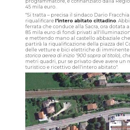
programmatore, è cofinanziato dalla Region
45 mila euro.
"Si tratta – precisa il sindaco Dario Fracch
riqualificare
l'intero abitato cittadino
. Abb
ferrata che conduce alla Sacra, ora dotata
85 mila euro di fondi privati all'illuminazi
e mettendo mano al castello abbaziale che è
partirà la riqualificazione della piazza del
delle vetture e bici elettriche di imminent
storica aerea di inizio '900 sopra al titolo
), c
metri quadri, pur se privato deve avere un
turistico e ricettivo dell'intero abitato".