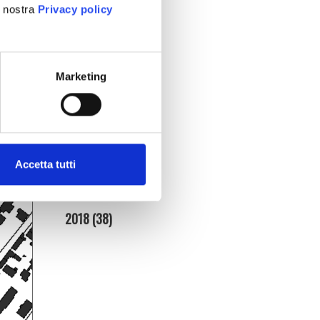
2025
(86)
a nostra
Privacy policy
2024
(95)
2023
(134)
Marketing
2022
(128)
2021
(154)
2020
(181)
Accetta tutti
2019
(140)
2018
(38)