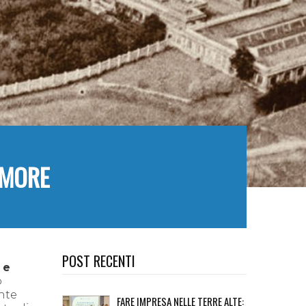
AMORE
POST RECENTI
 e
o
ente
FARE IMPRESA NELLE TERRE ALTE: