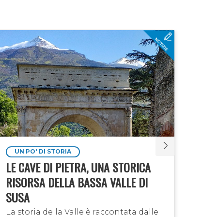
UN PO' DI STORIA
UN
LE CAVE DI PIETRA, UNA STORICA
LA 
RISORSA DELLA BASSA VALLE DI
CHE
SUSA
UOM
La storia della Valle è raccontata dalle
Le o