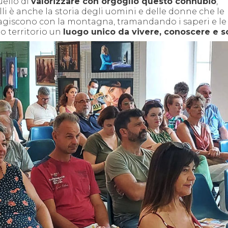
uello di
valorizzare con orgoglio questo connubio
,
lli è anche la storia degli uomini e delle donne che le
ragiscono con la montagna, tramandando i saperi e le
o territorio un
luogo unico da vivere, conoscere e s