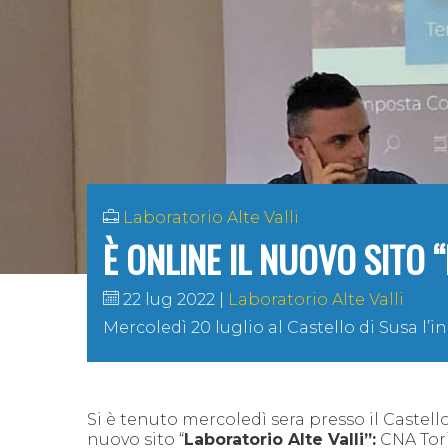
Laboratorio Alte Valli
È ONLINE IL NUOVO SITO 
22 lug 2022
Laboratorio Alte Valli
Mercoledì 20 luglio al Castello di Susa l
Si è tenuto mercoledì sera presso il Castell
nuovo sito
“
Laboratorio Alte Valli”:
CNA Tori