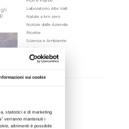
Fiori e Piante
Laboratorio Alte Valli
gli
ep
Natale a km zero
Notizie dalle Aziende
Ricette
Scienza e Ambiente
Tradizioni
Un po' di Storia
ARCHIVIO
Informazioni sui cookie
2026
agosto (1)
luglio (4)
giugno (4)
a, statistici e di marketing
maggio (4)
ta" verranno mantenuti i
aprile (3)
okie, altrimenti è possibile