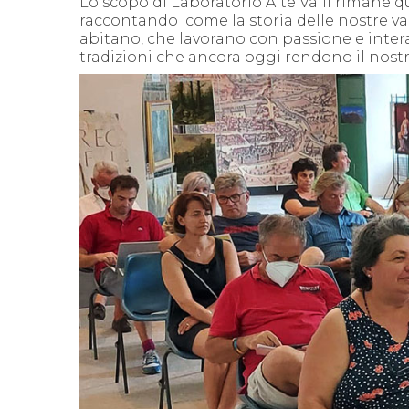
Lo scopo di Laboratorio Alte Valli rimane q
raccontando
come la storia delle nostre va
abitano, che lavorano con passione e inte
tradizioni che ancora oggi rendono il nostr