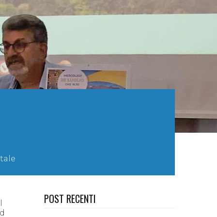
tale
POST RECENTI
l
ad