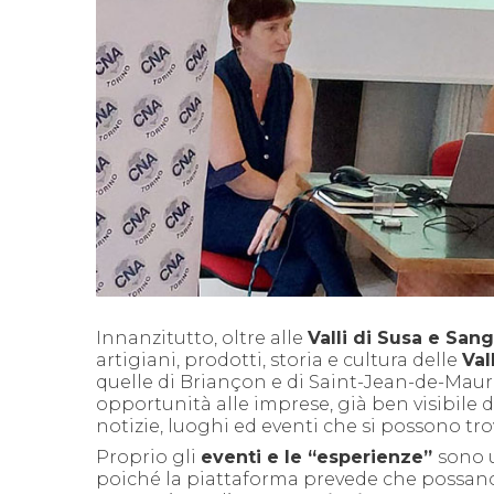
Innanzitutto, oltre alle
Valli di Susa e San
artigiani, prodotti, storia e cultura delle
Val
quelle di Briançon e di Saint-Jean-de-Maur
opportunità alle imprese, già ben visibile 
notizie, luoghi ed eventi che si possono trova
Proprio gli
eventi e le “esperienze”
sono u
poiché la piattaforma prevede che possano 