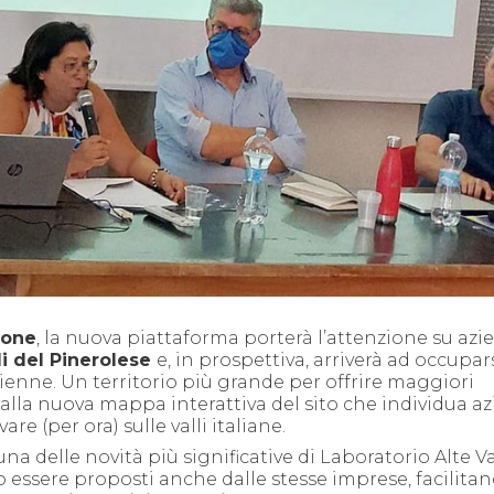
gone
, la nuova piattaforma porterà l’attenzione su azi
li del Pinerolese
e, in prospettiva, arriverà ad occupars
ienne. Un territorio più grande per offrire maggiori
dalla nuova mappa interattiva del sito che individua az
re (per ora) sulle valli italiane.
na delle novità più significative di Laboratorio Alte Val
essere proposti anche dalle stesse imprese, facilitan