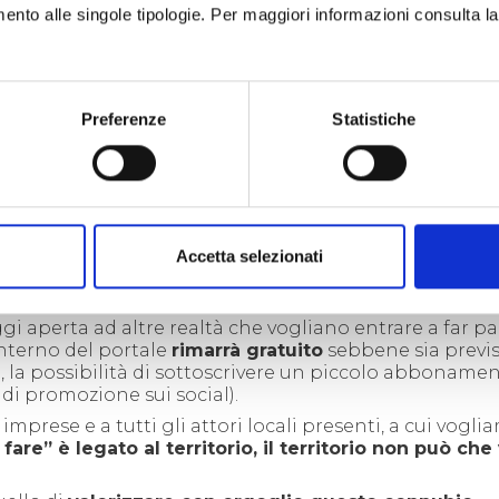
imento alle singole tipologie. Per maggiori informazioni consulta l
Preferenze
Statistiche
mazione e cura dei canali social, che continuerà ed evol
serata di mercoledì è stata anche l’occasione di ribad
Accetta selezionati
 del territorio ad
altre attività progettuali e fieristi
Laboratorio Alte Valli.
gi aperta ad altre realtà che vogliano entrare a far pa
interno del portale
rimarrà gratuito
sebbene sia previs
 la possibilità di sottoscrivere un piccolo abboname
 di promozione sui social).
mprese e a tutti gli attori locali presenti, a cui vogli
fare” è legato al territorio, il territorio non può che