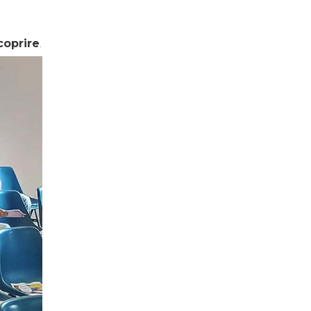
coprire
.