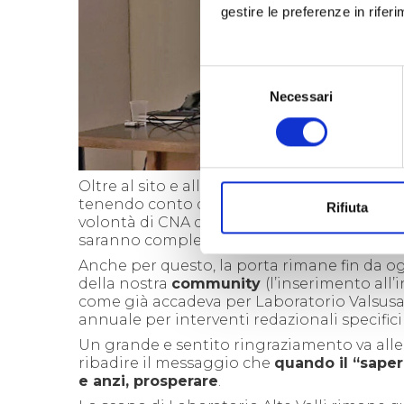
gestire le preferenze in rifer
Selezione
Necessari
del
consenso
Oltre al sito e all’importante lavoro di ani
tenendo conto della nuova impostazione, la 
Rifiuta
volontà di CNA di far partecipare le imprese
saranno complementari a quelle previste da 
Anche per questo, la porta rimane fin da og
della nostra
community
(l’inserimento all’
come già accadeva per Laboratorio Valsusa,
annuale per interventi redazionali specifici
Un grande e sentito ringraziamento va alle i
ribadire il messaggio che
quando il “saper 
e anzi, prosperare
.