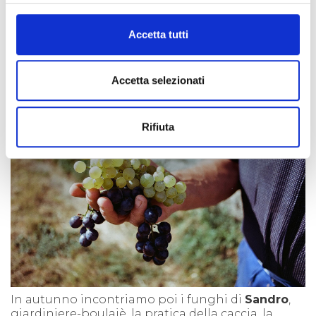
L’estate di porta invece sulle strade di montagna
Accetta tutti
e al
Rifugio Levi Molinari
, ci fa gustare il
formaggio dell’
Azienda Agricola Rocci
ed
assistere alle rappresentazioni teatrali del
Bosco
delle Meraviglie.
Accetta selezionati
Rifiuta
In autunno incontriamo poi i funghi di
Sandro
,
giardiniere-boulajè, la pratica della caccia, la