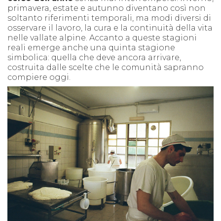
primavera, estate e autunno diventano così non
soltanto riferimenti temporali, ma modi diversi di
osservare il lavoro, la cura e la continuità della vita
nelle vallate alpine. Accanto a queste stagioni
reali emerge anche una quinta stagione
simbolica: quella che deve ancora arrivare,
costruita dalle scelte che le comunità sapranno
compiere oggi.