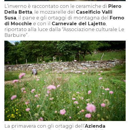
L’inverno è raccontato con le ceramiche di
Piero
Della Betta
, le mozzarelle del
Caseificio
Valli
Susa
, il pane e gli ortaggi di montagna del
Forno
di Mocchie
e con il
Carnevale del Lajetto
,
riportato alla luce dalla “Associazione culturale
Le
Barbuire”
.
La primavera con gli ortaggi dell’
Azienda