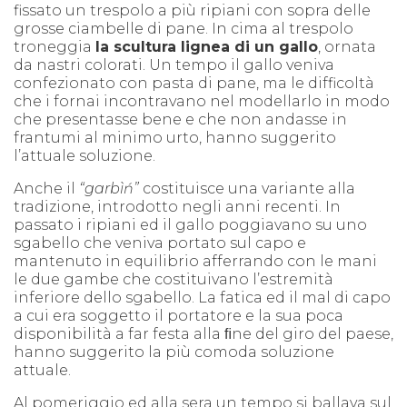
fissato un trespolo a più ripiani con sopra delle
grosse ciambelle di pane. In cima al trespolo
troneggia
la scultura lignea di un gallo
, ornata
da nastri colorati. Un tempo il gallo veniva
confezionato con pasta di pane, ma le difficoltà
che i fornai incontravano nel modellarlo in modo
che presentasse bene e che non andasse in
frantumi al minimo urto, hanno suggerito
l’attuale soluzione.
Anche il
“garbìń”
costituisce una variante alla
tradizione, introdotto negli anni recenti. In
passato i ripiani ed il gallo poggiavano su uno
sgabello che veniva portato sul capo e
mantenuto in equilibrio afferrando con le mani
le due gambe che costituivano l’estremità
inferiore dello sgabello. La fatica ed il mal di capo
a cui era soggetto il portatore e la sua poca
disponibilità a far festa alla ﬁne del giro del paese,
hanno suggerito la più comoda soluzione
attuale.
Al pomeriggio ed alla sera un tempo si ballava sul