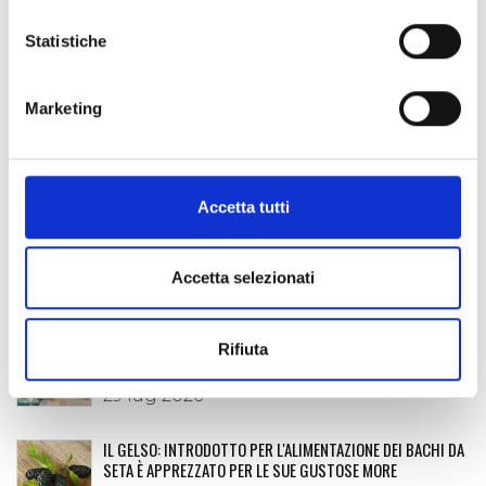
Guido Ostorero
Statistiche
Facebook
Twitter
LinkedIn
Email
Share
CONDIVIDI:
Marketing
POST RECENTI
Accetta tutti
SUL ROCCIAMELONE SI FESTEGGIA LA MADONNA DELLA
NEVE… CADUTA A ROMA IL 5 AGOSTO 358
Accetta selezionati
04 ago 2026
FARE IMPRESA NELLE TERRE ALTE: A SUSA CNA DISCUTE DI
Rifiuta
TURISMO E CELEBRA LA FEDELTÀ ASSOCIATIVA
29 lug 2026
IL GELSO: INTRODOTTO PER L'ALIMENTAZIONE DEI BACHI DA
SETA È APPREZZATO PER LE SUE GUSTOSE MORE