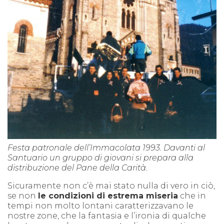
Festa patronale dell’Immacolata 1993. Davanti al
Santuario un gruppo di giovani si prepara alla
distribuzione del Pane della Carità.
Sicuramente non c’è mai stato nulla di vero in ciò,
se non
le condizioni di estrema miseria
che in
tempi non molto lontani caratterizzavano le
nostre zone, che la fantasia e l’ironia di qualche