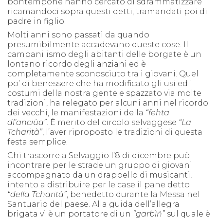
bontempone hanno cercato di sdrammatizzare
ricamandoci sopra questi detti, tramandati poi di
padre in figlio.
Molti anni sono passati da quando
presumibilmente accadevano queste cose. Il
campanilismo degli abitanti delle borgate è un
lontano ricordo degli anziani ed è
completamente sconosciuto tra i giovani. Quel
po’ di benessere che ha modificato gli usi ed i
costumi della nostra gente e spazzato via molte
tradizioni, ha relegato per alcuni anni nel ricordo
dei vecchi, le manifestazioni della
“fehta
dl’anciùa”
. È merito del circolo selvaggese
“La
Tcharità”
, l’aver riproposto le tradizioni di questa
festa semplice.
Chi trascorre a Selvaggio l’8 di dicembre può
incontrare per le strade un gruppo di giovani
accompagnato da un drappello di musicanti,
intento a distribuire per le case il pane detto
“della Tcharità”
, benedetto durante la Messa nel
Santuario del paese. Alla guida dell’allegra
brigata vi è un portatore di un
“garbìń”
sul quale è