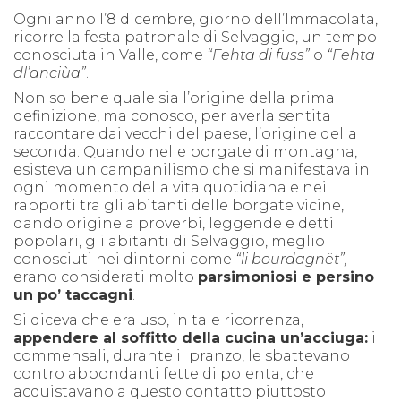
Ogni anno l’8 dicembre, giorno dell’Immacolata,
ricorre la festa patronale di Selvaggio, un tempo
conosciuta in Valle, come
“Fehta di fuss”
o
“Fehta
dl’anciùa”
.
Non so bene quale sia l’origine della prima
definizione, ma conosco, per averla sentita
raccontare dai vecchi del paese, l’origine della
seconda. Quando nelle borgate di montagna,
esisteva un campanilismo che si manifestava in
ogni momento della vita quotidiana e nei
rapporti tra gli abitanti delle borgate vicine,
dando origine a proverbi, leggende e detti
popolari, gli abitanti di Selvaggio, meglio
conosciuti nei dintorni come
“li bourdagnët”,
erano considerati molto
parsimoniosi e persino
un po’ taccagni
.
Si diceva che era uso, in tale ricorrenza,
appendere al soffitto della cucina un’acciuga:
i
commensali, durante il pranzo, le sbattevano
contro abbondanti fette di polenta, che
acquistavano a questo contatto piuttosto