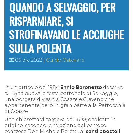
QUANDO A SELVAGGIO, PER
RISPARMIARE, SI
STROFINAVANO LE ACCIUGHE
SULLA POLENTA
06 dic 2022
Guido Ostorero
In un articolo del 1984
Ennio Baronetto
descrive
su
Luna nuova
la festa patronale di Selvaggio,
una borgata divisa tra Coazze e Giaveno che
appartenente però in gran parte alla Parrocchia
di Coazze.
Una chiesetta vi sorgeva dal 1600, dedicata in
origine, secondo la relazione del parroco
coazzese Don Michele Peretti, ai
santi apostoli