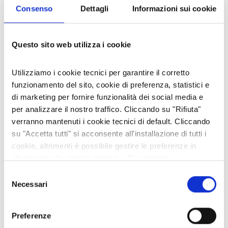
Consenso
Dettagli
Informazioni sui cookie
Questo sito web utilizza i cookie
Utilizziamo i cookie tecnici per garantire il corretto
funzionamento del sito, cookie di preferenza, statistici e
di marketing per fornire funzionalità dei social media e
per analizzare il nostro traffico. Cliccando su "Rifiuta"
verranno mantenuti i cookie tecnici di default. Cliccando
su "Accetta tutti" si acconsente all'installazione di tutti i
Continua al leggere sul sito
"Scuola
Guido"
:
cookie, altrimenti è possibile gestire le preferenze in
riferimento alle singole tipologie. Per maggiori
Immacolata: quando a Selvaggio si
strofinava “l’anciùa”
informazioni consulta la nostra
Privacy policy
Selezione
Necessari
del
consenso
L'AUTORE
Preferenze