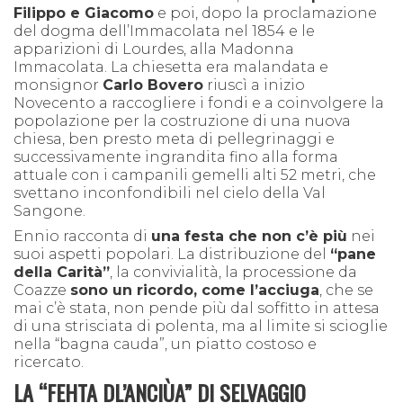
Filippo e Giacomo
e poi, dopo la proclamazione
del dogma dell’Immacolata nel 1854 e le
apparizioni di Lourdes, alla Madonna
Immacolata. La chiesetta era malandata e
monsignor
Carlo Bovero
riuscì a inizio
Novecento a raccogliere i fondi e a coinvolgere la
popolazione per la costruzione di una nuova
chiesa, ben presto meta di pellegrinaggi e
successivamente ingrandita fino alla forma
attuale con i campanili gemelli alti 52 metri, che
svettano inconfondibili nel cielo della Val
Sangone.
Ennio racconta di
una festa che non c’è più
nei
suoi aspetti popolari. La distribuzione del
“pane
della Carità”
, la convivialità, la processione da
Coazze
sono un ricordo, come l’acciuga
, che se
mai c’è stata, non pende più dal soffitto in attesa
di una strisciata di polenta, ma al limite si scioglie
nella “bagna cauda”, un piatto costoso e
ricercato.
LA “FEHTA DL’ANCIÙA” DI SELVAGGIO