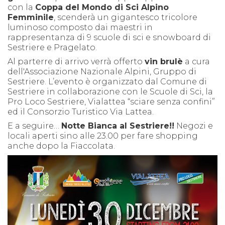
con la
Coppa del Mondo di Sci Alpino
Femminile
, scenderà un gigantesco tricolore
luminoso composto dai maestri in
rappresentanza di 9 scuole di sci e snowboard di
Sestriere e Pragelato.
Al parterre di arrivo verrà offerto
vin brulè
a cura
dell'Associazione Nazionale Alpini, Gruppo di
Sestriere. L’evento è organizzato dal Comune di
Sestriere in collaborazione con le Scuole di Sci, la
Pro Loco Sestriere, Vialattea “sciare senza confini”
ed il Consorzio Turistico Via Lattea.
E a seguire…
Notte Bianca al Sestriere!!
Negozi e
locali aperti sino alle 23.00 per fare shopping
anche dopo la Fiaccolata.