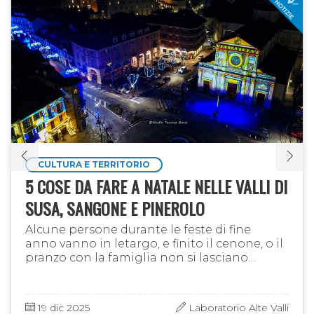
CULTURA E TERRITORIO
5 COSE DA FARE A NATALE NELLE VALLI DI
SUSA, SANGONE E PINEROLO
Alcune persone durante le feste di fine
anno vanno in letargo, e finito il cenone, o il
pranzo con la famiglia non si lasciano
coinvolgere in alcun tipo di iniziativa.
Pensano solo all'abbinata tra …
19 dic 2025
Laboratorio Alte Valli