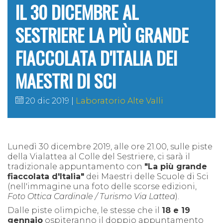
IL 30 DICEMBRE AL
SESTRIERE LA PIÙ GRANDE
FIACCOLATA D'ITALIA DEI
MAESTRI DI SCI
20 dic 2019
Laboratorio Alte Valli
Lunedì 30 dicembre 2019, alle ore 21.00, sulle piste
della Vialattea al Colle del Sestriere, ci sarà il
tradizionale appuntamento con
"La più grande
fiaccolata d'Italia"
dei Maestri delle Scuole di Sci
(nell'immagine una foto delle scorse edizioni,
Foto Ottica Cardinale / Turismo Via Lattea
).
Dalle piste olimpiche, le stesse che il
18 e 19
gennaio
ospiteranno il doppio appuntamento