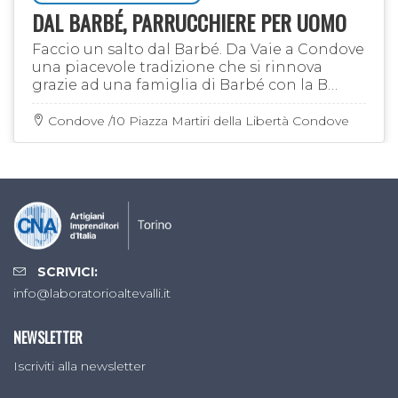
DAL BARBÉ, PARRUCCHIERE PER UOMO
Faccio un salto dal Barbé. Da Vaie a Condove
una piacevole tradizione che si rinnova
grazie ad una famiglia di Barbé con la B
maiuscola
Condove /10 Piazza Martiri della Libertà Condove
SCRIVICI:
info@laboratorioaltevalli.it
NEWSLETTER
Iscriviti alla newsletter