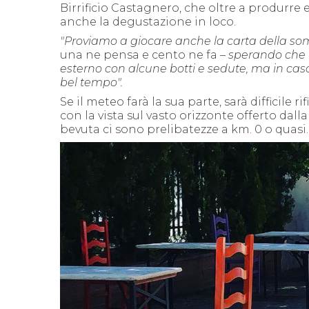
Birrificio Castagnero, che oltre a produrre 
anche la degustazione in loco.
"Proviamo a giocare anche la carta della so
una ne pensa e cento ne fa –
sperando che 
esterno con alcune botti e sedute, ma in caso
bel tempo
".
Se il meteo farà la sua parte, sarà difficile 
con la vista sul vasto orizzonte offerto da
bevuta ci sono prelibatezze a km. 0 o quasi.