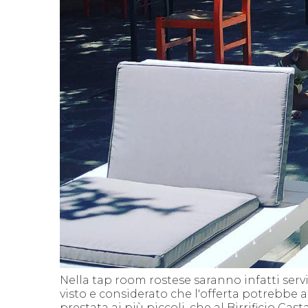
Nella tap room rostese saranno infatti serv
visto e considerato che l'offerta potrebbe a
prestata ai più piccoli, che al Birrificio C