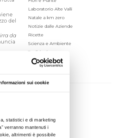
Fiori e Piante
Laboratorio Alte Valli
 viene
Natale a km zero
zzo del
Notizie dalle Aziende
Ricette
irra da
nnuncia
Scienza e Ambiente
Tradizioni
Un po' di Storia
ARCHIVIO
Informazioni sui cookie
2026
agosto (1)
luglio (4)
giugno (4)
a, statistici e di marketing
maggio (4)
ta" verranno mantenuti i
aprile (3)
okie, altrimenti è possibile