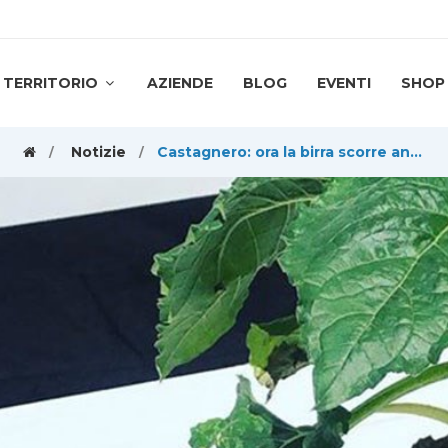
TERRITORIO
AZIENDE
BLOG
EVENTI
SHOP
Notizie
Castagnero: ora la birra scorre anche nella "Tap room"