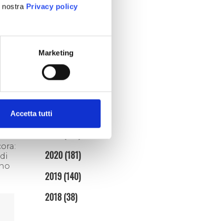
marzo (7)
a nostra
Privacy policy
febbraio (4)
gennaio (5)
2025
(86)
Marketing
2024
(95)
2023
(134)
2022
(128)
Accetta tutti
2021
(153)
ora:
2020
(181)
 di
ano
2019
(140)
2018
(38)