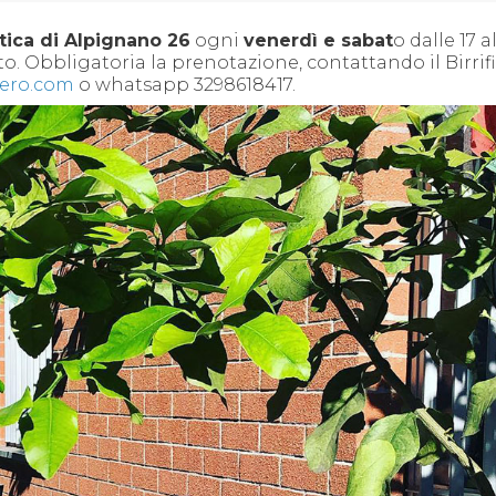
tica di Alpignano 26
ogni
venerdì e sabat
o dalle 17 al
osto. Obbligatoria la prenotazione, contattando il Birrif
nero.com
o whatsapp 3298618417.