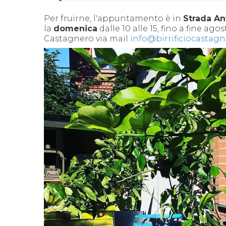
Per fruirne, l'appuntamento è in
Strada An
la
domenica
dalle 10 alle 15, fino a fine ag
Castagnero via mail
info@birrificiocastag