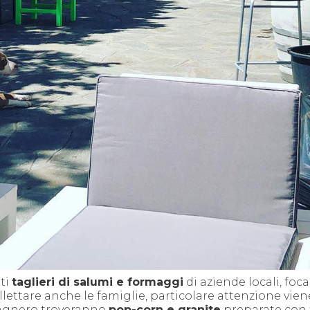
iti
taglieri
di salumi e formaggi
di aziende locali, foca
llettare anche le famiglie, particolare attenzione vien
astagnero troveranno
pop-
corn e granite
preparate con 