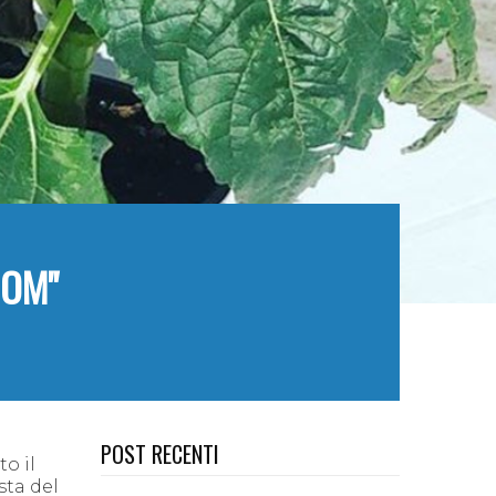
OOM"
POST RECENTI
to il
sta del