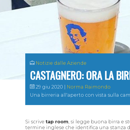
Notizie dalle Aziende
CASTAGNERO: ORA LA BIR
29 giu 2020
Norma Raimondo
Una birreria all'aperto con vista sulla c
Si scrive
tap room
, si legge buona birra e st
termine inglese che identifica una stanza 