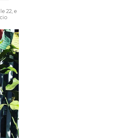
le 22, e
icio