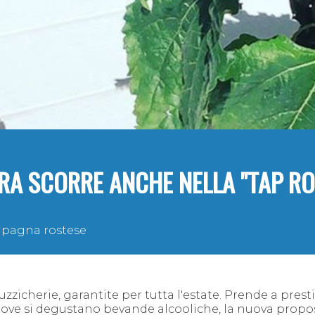
RA SCORRE ANCHE NELLA "TAP R
ampagna rostese
uzzicherie, garantite per tutta l'estate. Prende a presti
dove si degustano bevande alcooliche, la nuova propo