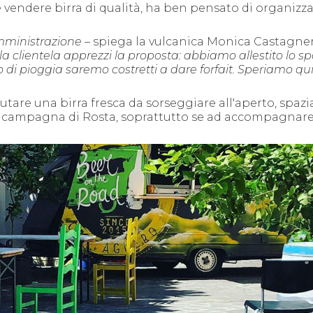
e vendere birra di qualità, ha ben pensato di organizz
mministrazione
– spiega la vulcanica Monica Castagner
la
clientela apprezz
i
la proposta:
abbiamo allestito lo sp
 di pioggia saremo costretti a dare forfait. Speriamo qu
rifiutare una birra fresca da sorseggiare all'aperto, spa
lla campagna di Rosta, soprattutto se ad accompagnare