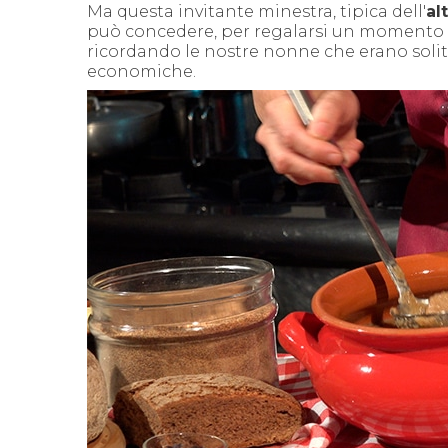
Ma questa invitante minestra, tipica dell'
al
può concedere, per regalarsi un momento di
ricordando le nostre nonne che erano solite
economiche.