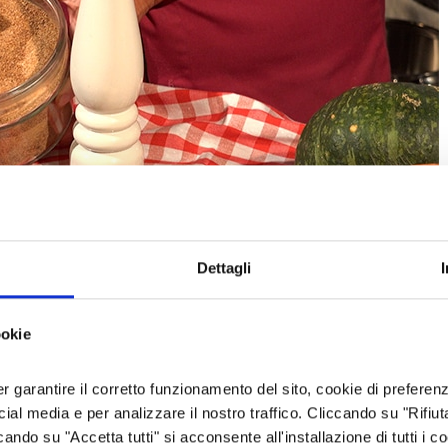
Dettagli
 di
segale
)
ookie
oppo stagionata, tagliata a pezzi
er garantire il corretto funzionamento del sito, cookie di preferenz
ocial media e per analizzare il nostro traffico. Cliccando su "Rifiu
cando su "Accetta tutti" si acconsente all'installazione di tutti i co
ca di ginepro