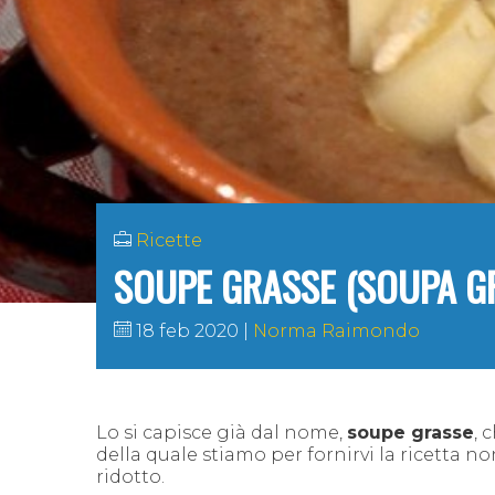
Ricette
SOUPE GRASSE (SOUPA GRA
18 feb 2020
Norma Raimondo
Lo si capisce già dal nome,
soupe grasse
, 
della quale stiamo per fornirvi la ricetta 
ridotto.