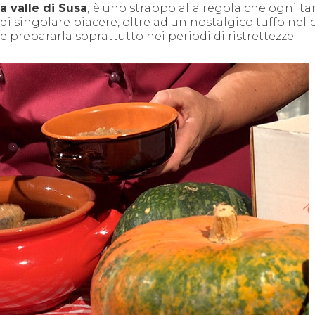
ta valle di Susa
,
è uno strappo alla regola che ogni tan
 singolare piacere, oltre ad un nostalgico tuffo nel 
 prepararla soprattutto nei periodi di ristrettezze