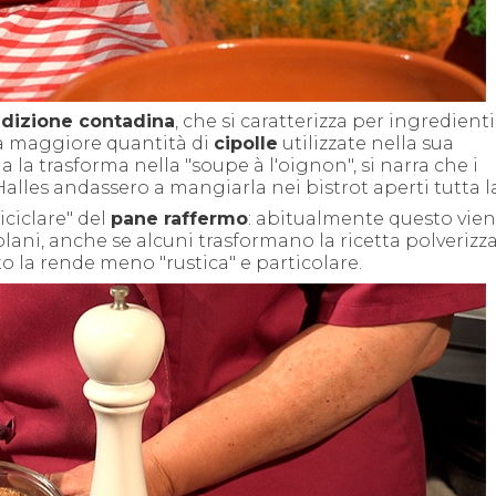
adizione contadina
, che si caratterizza per ingredienti
e la maggiore quantità di
cipolle
utilizzate nella sua
 la trasforma nella "soupe à l'oignon", si narra che i
alles andassero a mangiarla nei bistrot aperti tutta l
iciclare" del
pane raffermo
: abitualmente questo vie
olani, anche se alcuni trasformano la ricetta polverizz
to la rende meno "rustica" e particolare.