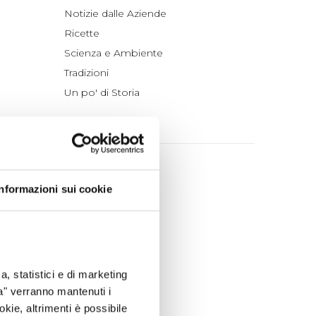
Notizie dalle Aziende
Ricette
Scienza e Ambiente
Tradizioni
Un po' di Storia
ARCHIVIO
2026
luglio (4)
Informazioni sui cookie
giugno (4)
maggio (4)
aprile (3)
marzo (7)
a, statistici e di marketing
febbraio (4)
ta" verranno mantenuti i
gennaio (5)
okie, altrimenti è possibile