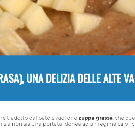
SA), UNA DELIZIA DELLE ALTE VA
che tradotto dal patois vuol dire
zuppa grassa
, che que
non sia non sia una portata idonea ad un regime calori