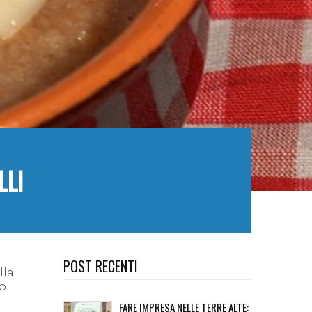
LLI
POST RECENTI
lla
co
FARE IMPRESA NELLE TERRE ALTE: