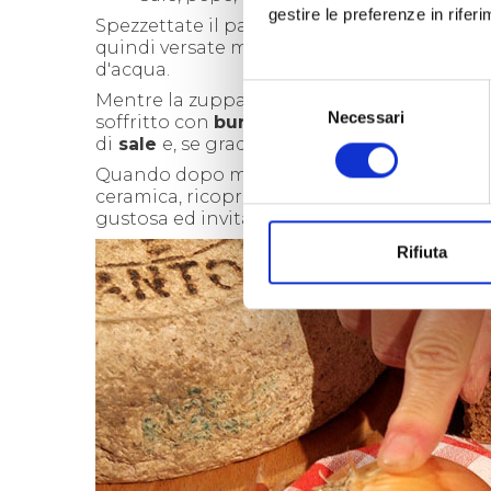
gestire le preferenze in rifer
Spezzettate il pane in una pentola, aggiunge
quindi versate mezzo litro di
brodo
(di carn
d'acqua.
Selezione
Mentre la zuppa cuoce sulla fiamma, regol
Necessari
del
soffritto con
burro
, una
cipolla
tritata, un p
di
sale
e, se gradita, qualche bacca di gine
consenso
Quando dopo mezz'ora la zuppa sarà cotta, l
ceramica, ricoprirla con il soffritto e porla
gustosa ed invitante crosticina dorata.
Rifiuta