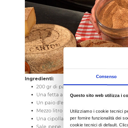
Consenso
​Ingredienti:
200 gr di pane raffermo (ideale quello
Una fetta abbondante di burro
Questo sito web utilizza i c
Un paio d'etti di toma morbida non tr
Mezzo litro di brodo
Utilizziamo i cookie tecnici p
per fornire funzionalità dei s
Una cipolla tritata
cookie tecnici di default. Clic
Sale, pepe, noce moscata, qualche bac