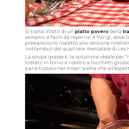
Si tratta infatti di un
piatto povero
della
tr
semplici e facili da reperire. A Parigi, dov
preparazione rispetto alla versione nostrana
nottambuli del quartiere mercatale di Les H
La soupe grasse è la soluzione ideale per "r
tostato in forno e ridotto a tocchetti gross
pane tostato nel mixer, scelta che all'aspet