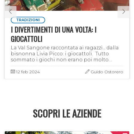
TRADIZIONI
I DIVERTIMENTI DI UNA VOLTA: I
GIOCATTOLI
La Val Sangone raccontata ai ragazzi... dalla
bisnonna Livia Picco: i giocattoli. Tutto
sommato i giochi non erano poi molto
diversi da quelli di oggi, una volta eliminati i
videogiochi, le …
12 feb 2024
Guido Ostorero
SCOPRI LE AZIENDE