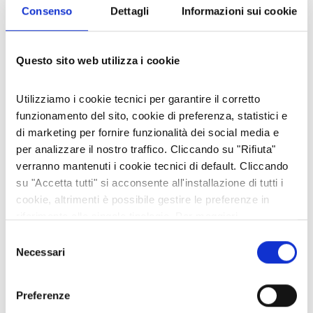
integralmente.
Consenso
Dettagli
Informazioni sui cookie
Quella di Torino
, sul lato est, seriamente
danneggiata nell’aprile 1977, è stata restaurata;
quella di San Donato
, sul lato ovest, semidistrutta
Questo sito web utilizza i cookie
da un atto vandalico nel luglio del 1965, é stata
ricostruita.
Utilizziamo i cookie tecnici per garantire il corretto
funzionamento del sito, cookie di preferenza, statistici e
di marketing per fornire funzionalità dei social media e
per analizzare il nostro traffico. Cliccando su "Rifiuta"
verranno mantenuti i cookie tecnici di default. Cliccando
su "Accetta tutti" si acconsente all'installazione di tutti i
cookie, altrimenti è possibile gestire le preferenze in
riferimento alle singole tipologie. Per maggiori
informazioni consulta la nostra
Privacy policy
Selezione
Necessari
del
consenso
Preferenze