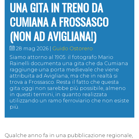
UNA GITA IN TRENO DA
CUMIANA A FROSSASCO
(NON AD AVIGLIANA!)
28 mag 2026
Guido Ostorero
Siamo attorno al 1905: il fotografo Mario
Rainelli documenta una gita che da Cumiana
raggiunge una porta medievale che viene
attribuita ad Avigliana, ma che in realtà si
trova a Frossasco. Resta il fatto che questa
gita oggi non sarebbe più possibile, almeno
in questi termini, in quanto realizzata
utilizzando un ramo ferroviario che non esiste
più.
Qualche anno fa in una pubblicazione regionale,