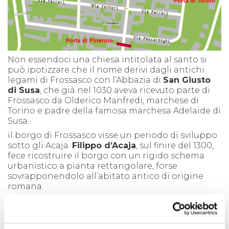
Non essendoci una chiesa intitolata al santo si
può ipotizzare che il nome derivi dagli antichi
legami di Frossasco con l’Abbazia di
San Giusto
di Susa
, che già nel 1030 aveva ricevuto parte di
Frossasco da Olderico Manfredi, marchese di
Torino e padre della famosa marchesa Adelaide di
Susa.
il borgo di Frossasco visse un periodo di sviluppo
sotto gli Acaja.
Filippo d’Acaja
, sul finire del 1300,
fece ricostruire il borgo con un rigido schema
urbanistico a pianta rettangolare, forse
sovrapponendolo all’abitato antico di origine
romana.
Lo fece circondare di mura, con
28 torri e 4 porte
di accesso
. Di queste solo due, di San Donato a
nord e di Pinerolo a sud si sono conservate