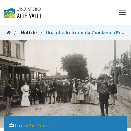
Notizie
Una gita in treno da Cumiana a Frossasco (non ad Avigliana!)
Un po' di Storia