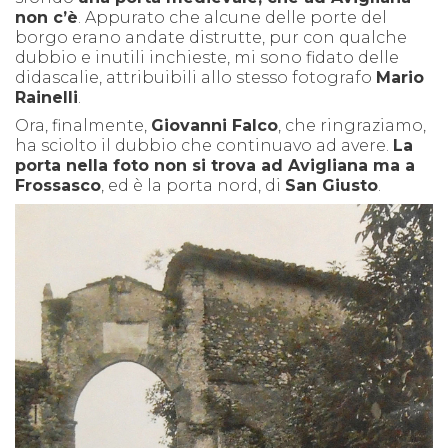
non c’è
. Appurato che alcune delle porte del
borgo erano andate distrutte, pur con qualche
dubbio e inutili inchieste, mi sono fidato delle
didascalie, attribuibili allo stesso fotografo
Mario
Rainelli
.
Ora, finalmente,
Giovanni Falco
, che ringraziamo,
ha sciolto il dubbio che continuavo ad avere.
La
porta nella foto non si trova ad Avigliana ma a
Frossasco
, ed è la porta nord, di
San Giusto
.