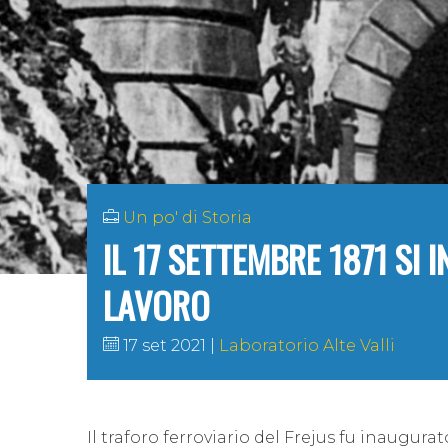
Un po' di Storia
IL 17 SETTEMBRE 1871 SI 
LAVORO
17 set 2021
Laboratorio Alte Valli
Il
traforo ferroviario del Frejus
fu inaugura