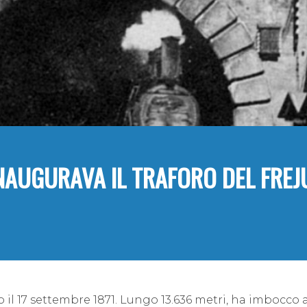
INAUGURAVA IL TRAFORO DEL FREJU
to
il
17 settembre 1871
.
Lungo 13.636 metri, ha imbocco 