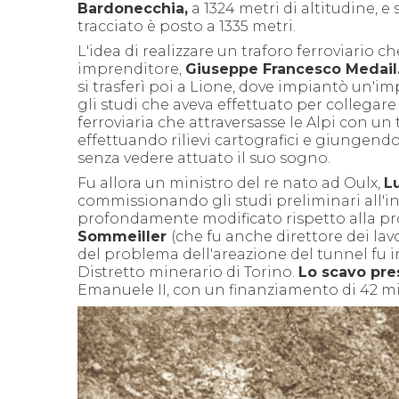
Bardonecchia,
a 1324 metri di altitudine, e
tracciato è posto a 1335 metri.
L'idea di realizzare un traforo ferroviario ch
imprenditore,
Giuseppe Francesco Medail
si trasferì poi a Lione, dove
impiantò un'impr
gli studi che aveva effettuato per
collegare 
ferroviaria che attraversasse le Alpi con un
effettuando rilievi cartografici e giungendo
senza vedere attuato il suo sogno.
Fu allora un ministro del re nato ad Oulx,
L
commissionando gli studi preliminari all'in
profondamente modificato rispetto alla pro
Sommeiller
(che fu anche direttore dei lavo
del problema dell'areazione del tunnel fu 
Distretto minerario di Torino.
Lo scavo pres
Emanuele II, con un finanziamento di 42 mili