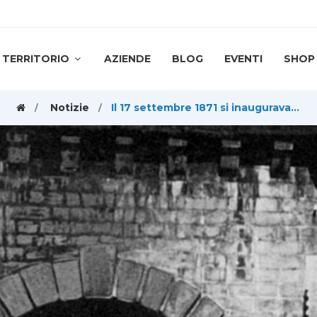
TERRITORIO
AZIENDE
BLOG
EVENTI
SHOP
Notizie
Il 17 settembre 1871 si inaugurava il Traforo del Frejus, dopo soli 13 anni di lavoro