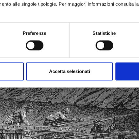
imento alle singole tipologie. Per maggiori informazioni consulta l
ENTO NEL CANTIERE DEL TRAFORO DEL FREJUS
Preferenze
Statistiche
i fu la
perforatrice
ideata dai tre progettisti, che nel 
ssa che venne utilizzato per realizzare i fori ove ven
atrice pneumatica consentì di ridurre di molto i tempi 
3 anni
(facendo tutto a mano ce ne sarebbero voluti 40
Accetta selezionati