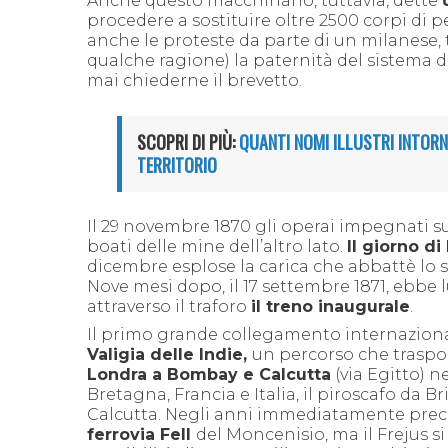
Anche questo macchinario, tuttavia, dette
procedere a sostituire oltre 2500 corpi di 
anche le proteste da parte di un milanese, 
qualche ragione) la paternità del sistema d
mai chiederne il brevetto.
SCOPRI DI PIÙ:
QUANTI NOMI ILLUSTRI INTORN
TERRITORIO
Il 29 novembre 1870 gli operai impegnati s
boati delle mine dell’altro lato.
Il giorno di
dicembre esplose la carica che abbattè lo str
N
o
ve mesi dopo, il 17 settembre 1871, ebbe 
attraverso il traforo
il treno inaugurale
.
Il primo grande collegamento internazionale 
Valigia delle Indie,
un
percorso che traspo
Londra
a
Bombay
e
Calcutta
(via
Egitto
) n
Bretagna, Francia e Italia, il
piroscafo
da
Br
Calcutta.
Negli anni immediatamente precede
ferrovia Fell
del Moncenisio, ma il Frejus si