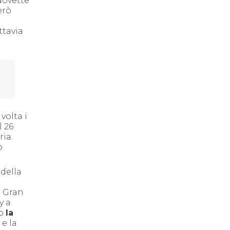
 dovette
erò
ttavia
volta i
l 26
ria.
ò
 della
n Gran
y a
to
la
 e la