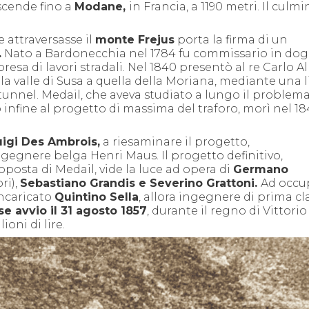
 scende fino a
Modane,
in Francia, a 1190 metri. Il culmi
e attraversasse il
monte Frejus
porta la firma di un
.
Nato a Bardonecchia nel 1784 fu commissario in do
esa di lavori stradali. Nel 1840
presentò al re Carlo A
la valle di Susa a quella della Moriana, mediante una 
 tunnel. Medail, che aveva studiato a lungo il problema
 infine al progetto di massima del traforo,
morì nel 18
uigi Des Ambrois,
a riesaminare il progetto,
gegnere belga Henri Maus. Il progetto definitivo,
posta di Medail, vide la luce ad opera di
Germano
ri),
Sebastiano Grandis e Severino Grattoni.
Ad occu
incaricato
Quintino Sella
, allora ingegnere di prima cl
e avvio il 31 agosto 1857
, durante il regno di Vittorio
oni di lire.