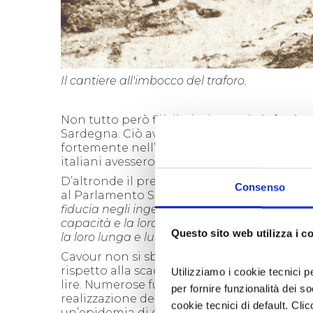
Il cantiere all'imbocco del traforo.
Non tutto però filò liscio: la Savoia infatti
Sardegna. Ciò avrebbe potuto mettere in du
fortemente nell’opera, ottenne l'impegno 
italiani avessero continuato a scavare ed a
D’altronde il presidente del Consiglio si e
Consenso
al Parlamento Subalpino, nel giugno 1857, p
fiducia negli ingegneri proponenti l'impresa,
capacità e la loro onestà, e dirò di più, la l
Questo sito web utilizza i c
la loro lunga e luminosa carriera sempre ma
Cavour non si sbagliava. L’accordo con i f
rispetto alla scadenza: il tunnel venne
conc
Utilizziamo i cookie tecnici p
lire.
Numerose furono tuttavia le perdite di 
per fornire funzionalità dei s
realizzazione dell’opera si contarono addir
cookie tecnici di default. Clic
un’epidemia di colera.