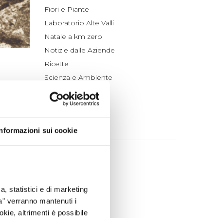
Fiori e Piante
Laboratorio Alte Valli
Natale a km zero
Notizie dalle Aziende
Ricette
Scienza e Ambiente
Tradizioni
hé gli
Un po' di Storia
attito
ARCHIVIO
Informazioni sui cookie
oro:
“ho
a loro
2026
n tutta
agosto (1)
luglio (4)
lioni di
a, statistici e di marketing
giugno (4)
 per la
ta" verranno mantenuti i
maggio (4)
okie, altrimenti è possibile