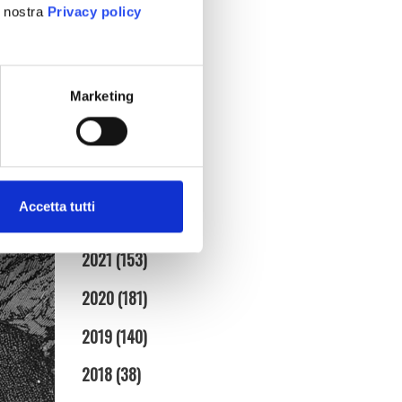
aprile (3)
a nostra
Privacy policy
marzo (7)
febbraio (4)
gennaio (5)
Marketing
2025
(86)
1854
ivano
2024
(95)
di
).
2023
(134)
Accetta tutti
2022
(128)
2021
(153)
2020
(181)
2019
(140)
2018
(38)