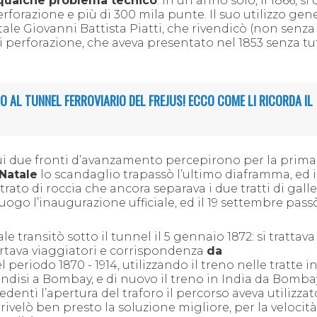
qualche problema tecnico
: in un anno solo, il 1866, si
perforazione e più di 300 mila punte.
Il suo utilizzo gen
tale Giovanni Battista Piatti, che rivendicò (non senza
i perforazione, che aveva presentato nel 1853 senza tu
O AL TUNNEL FERROVIARIO DEL FREJUS! ECCO COME LI RICORDA IL
ui due fronti d’avanzamento percepirono per la prima 
 Natale
lo scandaglio trapassò l’ultimo diaframma, ed i
ato di roccia che ancora separava i due tratti di galle
luogo l’inaugurazione ufficiale, ed il 19 settembre pass
transitò sotto il tunnel il 5 gennaio 1872: si trattava
rtava viaggiatori e corrispondenza
da
el periodo
1870
-
1914
, utilizzando il
treno
nelle tratte i
indisi
a Bombay, e di nuovo il treno in India da Bomba
nti l’apertura del traforo il percorso
aveva utilizza
 rivelò ben presto la soluzione migliore, per la velocità