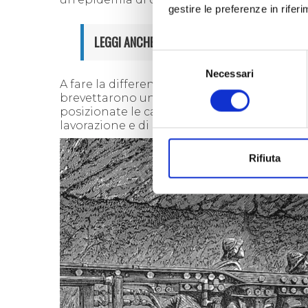
gestire le preferenze in rifer
LEGGI ANCHE:
UNA STORIA DI AMORE E TRADIM
Selezione
Necessari
del
A fare la differenza nell’esecuzione dei lavor
consenso
brevettarono un macchinario ad aria compre
posizionate le cariche esplosive. La perfor
lavorazione e di
realizzare l’opera in soli 1
Rifiuta