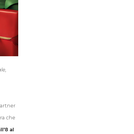
le,
partner
ra che
ll'8 al