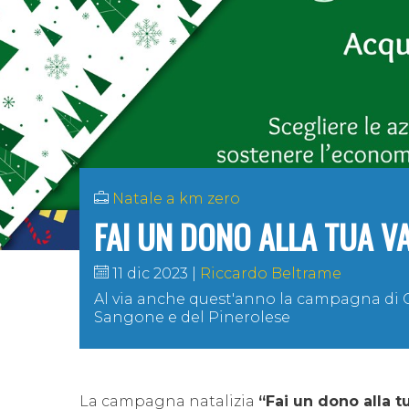
Natale a km zero
FAI UN DONO ALLA TUA V
11 dic 2023
Riccardo Beltrame
Al via anche quest'anno la campagna di Cna 
Sangone e del Pinerolese
La campagna natalizia
“Fai un dono alla t