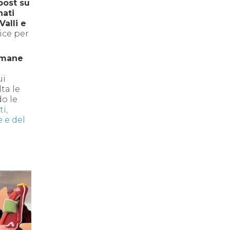
post su
nati
Valli e
ce per
rimane
ui
lta le
o le
i,
e e del