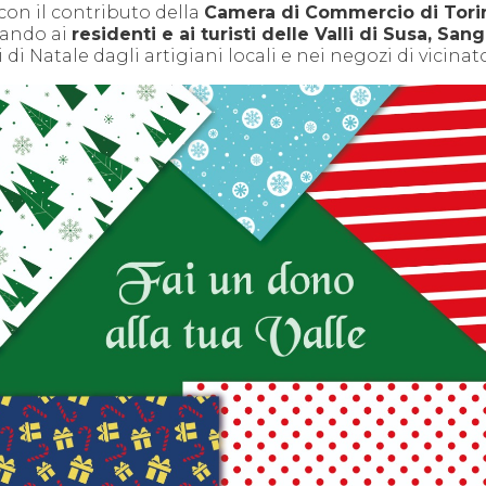
 con il contributo della
Camera di Commercio di Tori
vando ai
residenti e ai turisti delle Valli di Susa, San
i di Natale dagli artigiani locali e nei negozi di vicinat