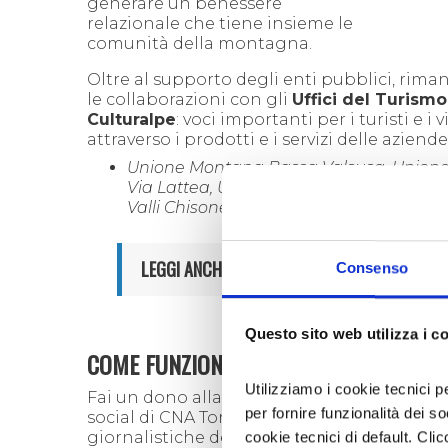
generare un benessere
relazionale che tiene insieme le
comunità della montagna.
Oltre al supporto degli enti pubblici, rim
le collaborazioni con gli
Uffici del Turismo
Culturalpe
: voci importanti per i turisti e i 
attraverso i prodotti e i servizi delle aziend
Unione Montana Bassa Valsusa, Unione
Via Lattea, Unione dei Comuni Montani
Valli Chisone e Germanasca.
LEGGI ANCHE:
LE PROPOSTE DEI NEGOZI E DEGL
Consenso
Questo sito web utilizza i c
COME FUNZIONA LA CAMPAGNA 2023
Utilizziamo i cookie tecnici p
Fai un dono alla tua Valle punterà quest'ann
per fornire funzionalità dei s
social di CNA Torino e di Laboratorio Alte Va
giornalistiche del territorio interessato.
Un’
cookie tecnici di default. Clic