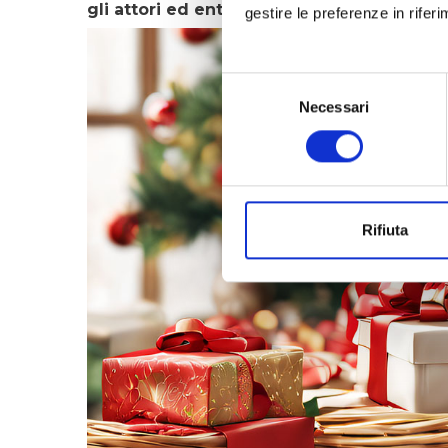
gli attori ed enti coinvolti
a diffondere il 
gestire le preferenze in rifer
Selezione
Necessari
del
consenso
Rifiuta