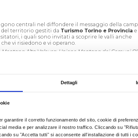
angono centrali nel diffondere il messaggio della ca
del territorio gestiti da
Turismo Torino e Provincia
e
visitatori, i quali sono invitati a scoprire le valli anche
e che vi risiedono e vi operano.
 Montana Alta Valsusa, Unione Montana dei Comuni Ol
 Valsangone, Unione Montana del Pinerolese, Unione 
I ARTIGIANI PER IL NATALE 2023
Dettagli
ookie
er garantire il corretto funzionamento del sito, cookie di preferenz
o all’attività online, attraverso pubblicazioni sui cana
ocial media e per analizzare il nostro traffico. Cliccando su "Rifiu
lli, e alla carta stampata delle principali testate
operazione di diffusione multicanale con l’invito per
cando su "Accetta tutti" si acconsente all'installazione di tutti i co