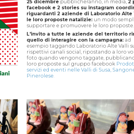
25 dicembre
pubblicheranno, in media,
2 
facebook e 2 stories su instagram coordi
riguardanti 2 aziende di Laboratorio Alte 
le loro proposte
natalizie:
un modo sempli
supportare e promuovere le loro proposte.
L'invito a tutte le aziende del territorio 
quello di interagire con la campagna:
ad
esempio taggando Laboratorio Alte Valli s
rispettivi canali social, ripostando a loro vo
foto quando vengono taggate, pubblicand
loro proposte sul gruppo facebook
Prodott
servizi ed eventi nelle Valli di Susa, Sangon
Pinerolese.