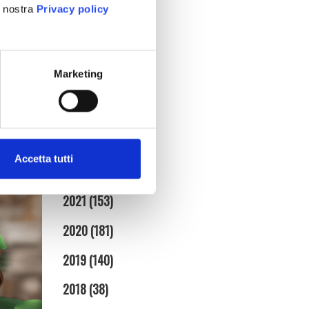
aprile (3)
a nostra
Privacy policy
marzo (7)
febbraio (4)
gennaio (5)
Marketing
2025
(86)
2024
(95)
2023
(134)
Accetta tutti
2022
(128)
2021
(153)
2020
(181)
2019
(140)
2018
(38)