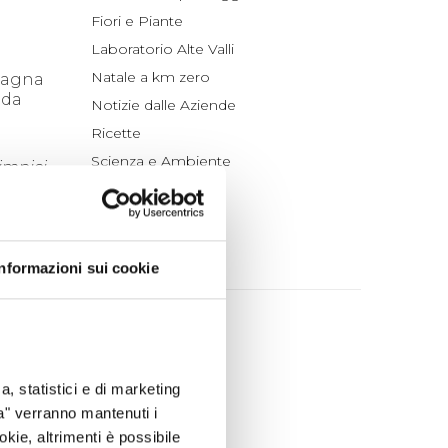
Fiori e Piante
Laboratorio Alte Valli
Natale a km zero
mpagna
 da
Notizie dalle Aziende
Ricette
Scienza e Ambiente
impici
Montana
Tradizioni
Un po' di Storia
ARCHIVIO
Informazioni sui cookie
2026
agosto (1)
luglio (4)
a, statistici e di marketing
li
giugno (4)
ta" verranno mantenuti i
maggio (4)
 tutti
okie, altrimenti è possibile