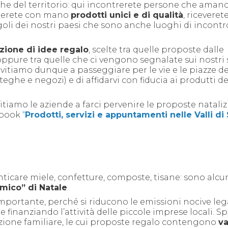
e del territorio: qui
incontrerete persone che amano 
ccherete con mano
prodotti unici e di qualità
, riceverete
goli dei nostri paesi che sono anche luoghi di incontro
zione di idee regalo
, scelte tra quelle proposte dalle
 oppure tra quelle che ci vengono segnalate sui nostri s
nvitiamo dunque a passeggiare per le vie e le piazze de
ghe e negozi) e di affidarvi con fiducia ai produtti de
itiamo le aziende a farci pervenire le proposte nataliz
ebook
“
Prodotti, servizi e appuntamenti nelle Valli di
nticare miele, confetture, composte, tisane: sono alcu
omico” di Natale
.
importante, perché si riducono le emissioni nocive leg
 finanziando l’attività delle piccole imprese locali. Sp
uzione familiare, le cui proposte regalo
contengono
va