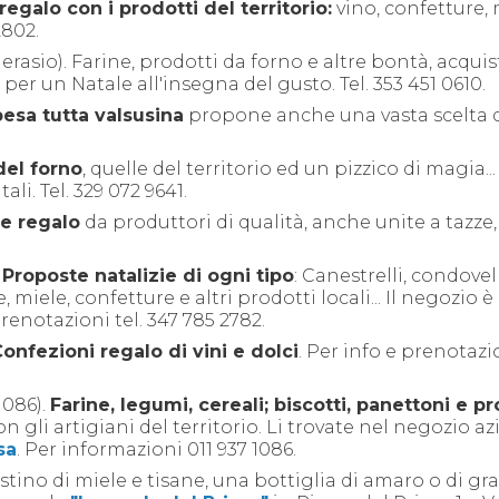
regalo con i prodotti del territorio:
vino, confetture, 
2802.
erasio). Farine, prodotti da forno e altre bontà, acquis
per un Natale all'insegna del gusto. Tel. 353 451 0610.
pesa tutta valsusina
propone anche una vasta scelta d
del forno
, quelle del territorio ed un pizzico di magia...
li. Tel. 329 072 9641.
e regalo
da produttori di qualità, anche unite a tazze, 
.
Proposte natalizie di ogni tipo
: Canestrelli, condovell
 miele, confetture e altri prodotti locali... Il negozio è
enotazioni tel. 347 785 2782.
C
onfezioni
regalo
di vini
e dolci
. Per info e prenotazi
71086).
Farine, legumi, cereali; biscotti, panettoni e pr
n gli artigiani del territorio. Li trovate nel negozio a
sa
. Per informazioni
011 937 1086.
stino di miele e tisane, una bottiglia di amaro o di gr