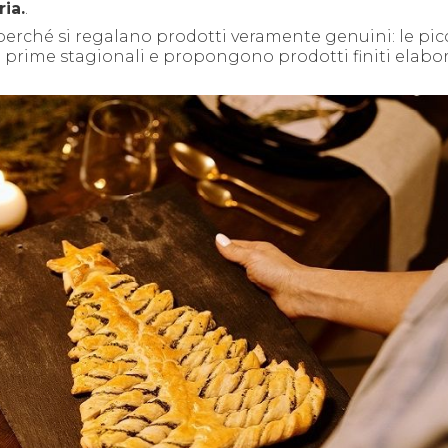
ia.
.
perché si regalano prodotti veramente genuini: le pic
e prime stagionali e propongono prodotti finiti elabor