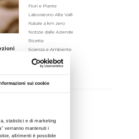
Fiori e Piante
Laboratorio Alte Valli
Natale a km zero
Notizie dalle Aziende
Ricette
zioni
Scienza e Ambiente
i
Tradizioni
Un po' di Storia
mposte
ARCHIVIO
Informazioni sui cookie
rmaggi
cca 108.
2026
atati
agosto (1)
luglio (4)
a
e con
a, statistici e di marketing
giugno (4)
ta" verranno mantenuti i
maggio (4)
samente
okie, altrimenti è possibile