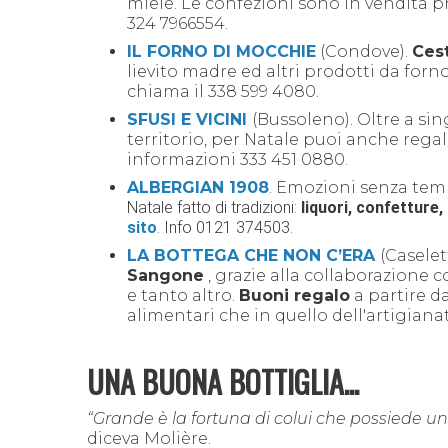
miele
. Le confezioni sono in vendita p
324 7966554.
IL FORNO DI MOCCHIE
(Condove).
Cest
lievito madre ed altri prodotti da for
chiama il 338 599 4080.
SFUSI E VICINI
(Bussoleno). Oltre a sin
territorio, per Natale puoi anche rega
informazioni 333 451 0880.
ALBERGIAN 1908
.
Emozioni senza te
Natale fatto di tradizioni:
liquori, confetture
sito
. Info 0121 374503.
LA BOTTEGA CHE NON C’ERA
(Caselet
Sangone
, grazie alla collaborazione c
e tanto altro.
Buoni regalo
a partire da
alimentari che in quello dell'artigiana
UNA BUONA BOTTIGLIA...
“Grande è la fortuna di colui che possiede u
diceva
Molière.