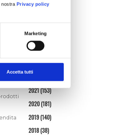
aprile (3)
re
a nostra
Privacy policy
marzo (7)
go
di
febbraio (4)
a a
gennaio (5)
Marketing
2025
(86)
 e
nte
2024
(95)
2023
(134)
Accetta tutti
ti,
2022
(128)
io da
2021
(153)
rodotti
2020
(181)
2019
(140)
endita
2018
(38)