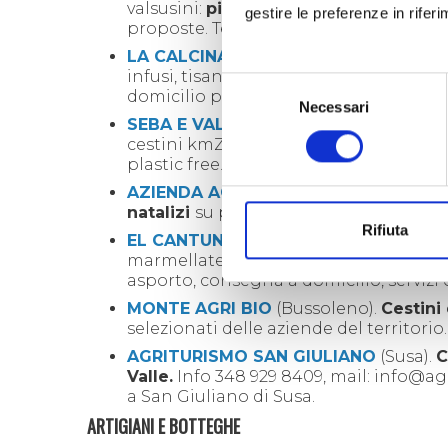
valsusini:
pignoletto rosso, degustazi
gestire le preferenze in rifer
proposte. Tel. 338 748 3116
LA CALCINA
(Condove).
Erbe aromatich
infusi, tisane, sali aromatici e sciropp
o
Selezione
domicilio per chi non può spostarsi: pe
Necessari
del
SEBA E VALE FATTORIA
,
una Agribotte
consenso
cestini kmZero,
miele e ottimi prodott
plastic free. Info 349 063 6003.
AZIENDA AGRICOLA RE PIERA
(Villar 
natalizi
su prenotazione
con prodotti 
Rifiuta
EL CANTUN DEL LAIT
(Bussoleno).
Ces
marmellate, vini, farine da polenta, pa
asporto, consegna a domicilio, servizi o
MONTE AGRI BIO
(Bussoleno).
Cestini 
selezionati delle aziende del territorio.
AGRITURISMO SAN GIULIANO
(Susa).
C
Valle.
Info
348 929 8409
, mail:
info@agr
a San Giuliano di Susa.
ARTIGIANI E BOTTEGHE