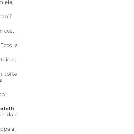
miele,
tabili
i cesti
 Ecco la
teiere,
i, torte
 a
oni:
odotti
ziendale
appa al