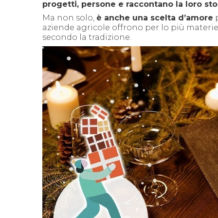
progetti, persone e raccontano la loro stor
Ma non solo,
è anche una scelta d’amore
aziende agricole offrono per lo più materi
secondo la tradizione.