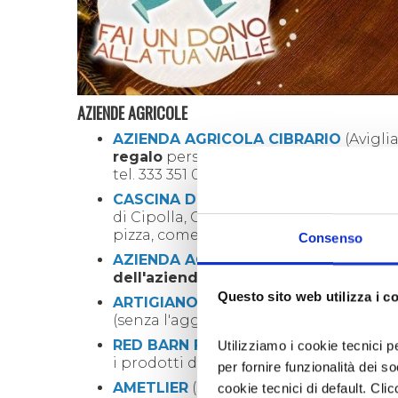
AZIENDE AGRICOLE
AZIENDA AGRICOLA CIBRARIO
(Avigli
regalo
personalizzate e
buoni regalo
tel. 333 351 0018.
CASCINA DRUBI
(Avigliana). L'aziend
di Cipolla, Cipolline in agrodolce, Sfogl
pizza, come antipasto e nelle insalate, 
Consenso
AZIENDA AGRICOLA GIOVALE MANUE
dell'azienda
ed i prodotti del territori
Questo sito web utilizza i c
ARTIGIANO DEL MIELE
(Inverso Pinasc
(senza l'aggiunta di zuccheri e conserv
RED BARN FARM VALSUSA
(Caprie). Ce
Utilizziamo i cookie tecnici p
i prodotti del territorio. Tel. 347 950 195
per fornire funzionalità dei s
AMETLIER
(Susa). Cestini natalizi con 
cookie tecnici di default. Clic