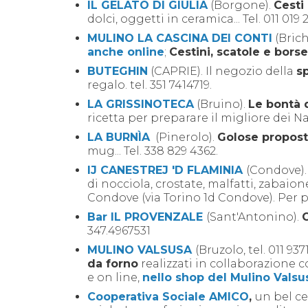
IL GELATO DI GIULIA
(Borgone).
Cesti 
dolci, oggetti in ceramica... Tel. 011 019 
MULINO LA CASCINA DEI CONTI
(Brich
anche online
;
Cestini, scatole e borse
BUTEGHIN
(CAPRIE). Il negozio della
s
regalo. tel. 351 7414719.
LA GRISSINOTECA
(Bruino).
Le bontà 
ricetta per preparare il migliore dei Nata
LA BURNÌA
(Pinerolo).
Golose propost
mug... Tel.
338 829 4362.
IJ CANESTREJ 'D FLAMINIA
(Condove)
di nocciola, crostate, malfatti, zabaione,
Condove (via Torino 1d Condove). Per pr
Bar IL PROVENZALE
(Sant'Antonino)
.
347.4967531
MULINO VALSUSA
(Bruzolo, tel. 011 93
da forno
realizzati in collaborazione co
e on line,
nello shop del Mulino Valsu
Cooperativa Sociale AMICO
,
u
n bel ce