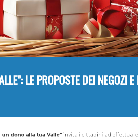
LLE": LE PROPOSTE DEI NEGOZI E 
i un dono alla tua Valle"
invita i cittadini ad effettuare