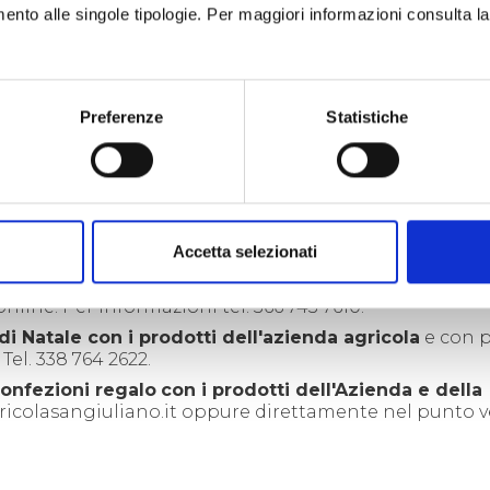
one di mieli, arquebuse
, vini di montagna e tante alt
imento alle singole tipologie. Per maggiori informazioni consulta l
e e officinali:
confezioni regalo da
un ricco catalo
 di menta
. L'azienda spedisce in tutta Italia e consegn
r informazioni tel. 333 5951488.
Preferenze
Statistiche
ga in fattoria (Borgata Magnetto) e ad Almese. Cesti
i artigianali
in confezioni natalizie tutte assolutame
Focchiardo).
Formaggi, Torte per le festività e
Cestini
del territorio
. Tel.
3336525141.
Accetta selezionati
tini con prodotti caseari e di produttori locali
(biscot
sta con farine biologiche, prodotti gluten free). Serviz
nline. Per informazioni tel. 366 743 7610.
di Natale con i prodotti dell'azienda agricola
e con p
 Tel. 338 764 2622.
onfezioni regalo
con i prodotti dell'Azienda e della
icolasangiuliano.it
oppure direttamente nel punto v