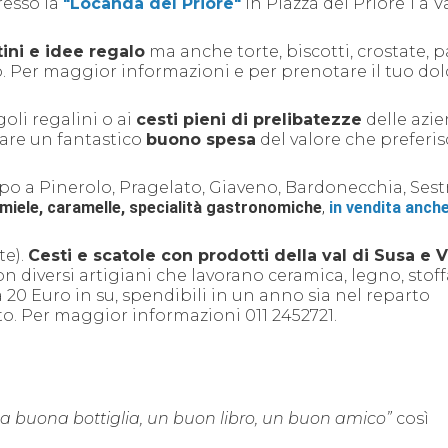
resso la
"Locanda del Priore"
in Piazza del Priore 1 a V
ini e idee regalo
ma anche torte, biscotti, crostate, p
no. Per maggior informazioni e per prenotare il tuo dol
goli regalini o ai
cesti pieni di prelibatezze
delle azie
lare un fantastico
buono spesa
del valore che preferis
mpo a
Pinerolo, Pragelato, Giaveno, Bardonecchia, Sest
, miele, caramelle, specialità gastronomiche
,
in vendita anche
te).
Cesti e scatole con prodotti della val di Susa e V
on diversi artigiani che lavorano ceramica, legno, stoff
 20 Euro in su, spendibili in un anno sia nel reparto
to.
Per maggior informazioni 011 2452721.
na buona bottiglia, un buon libro, un buon amico”
così