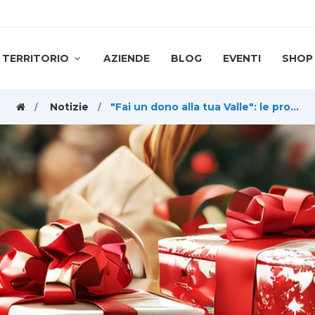
TERRITORIO
AZIENDE
BLOG
EVENTI
SHOP
Notizie
"Fai un dono alla tua Valle": le proposte dei negozi e degli artigiani per il Natale 2023