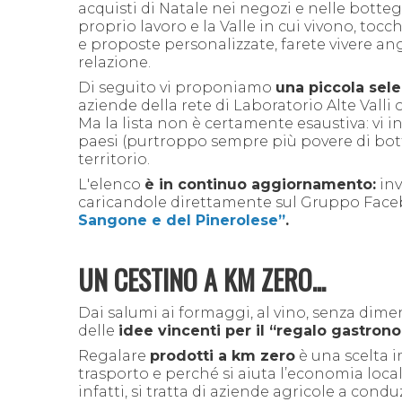
acquisti di Natale nei negozi e nelle bottegh
proprio lavoro e la Valle in cui vivono, to
e proposte personalizzate, farete vivere an
relazione.
Di seguito vi proponiamo
una piccola sele
aziende della rete di Laboratorio Alte Valli
Ma la lista non è certamente esaustiva: vi i
paesi (purtroppo sempre più povere di botte
territorio.
L'elenco
è in continuo aggiornamento:
inv
caricandole direttamente sul Gruppo Fac
Sangone e del Pinerolese”
.
UN CESTINO A KM ZERO...
Dai salumi ai formaggi, al vino, senza dime
delle
idee vincenti per il “regalo gastron
Regalare
prodotti a km zero
è una scelta 
trasporto e perché si aiuta l’economia locale
infatti, si tratta di aziende agricole a cond