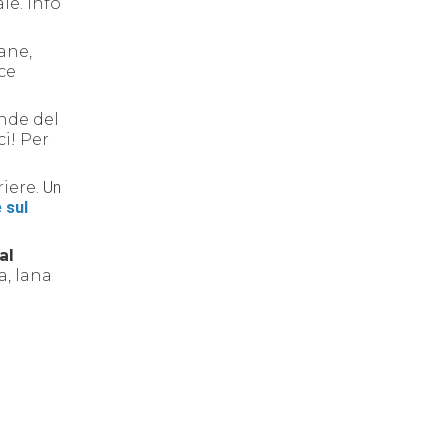
aie. Info
ane,
ce
nde del
ci! Per
riere.
Un
 sul
al
a, lana