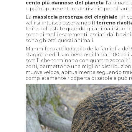
cento più dannose del pianeta
: l'animale
e può rappresentare un rischio per gli autom
La
massiccia presenza del cinghiale
(in c
valli si intuisce osservando
il terreno rivol
finire dell'estate quando gli animali si co
sotto ai molli escrementi lasciati dai bovini,
sono ghiotti questi animali.
Mammifero artilodattilo della famiglia dei 
stagione ed il suo peso oscilla tra i 100 ed
sottili che terminano con quattro zoccoli: i
corti, permettono una miglior distribuzione 
muove veloce, abitualmente seguendo traietto
completamente ricoperta di setole e può r