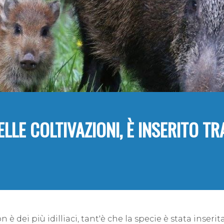
ELLE COLTIVAZIONI, È INSERITO TR
è dei più idilliaci, tant'è che la specie è stata inserit