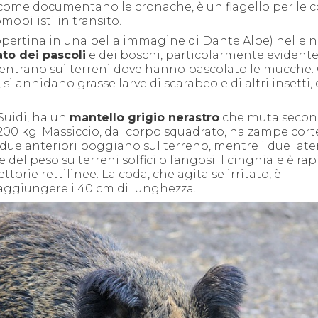
, come documentano le cronache, è un flagello per le c
obilisti in transito.
opertina in una bella immagine di Dante Alpe) nelle n
tato dei pascoli
e dei boschi, particolarmente evidente
ncentrano sui terreni dove hanno pascolato le mucche. 
 si annidano grasse larve di scarabeo e di altri insetti, 
Suidi, ha un
mantello grigio nerastro
che muta secon
 i 200 kg. Massiccio, dal corpo squadrato, ha zampe cort
 due anteriori poggiano sul terreno, mentre i due later
del peso su terreni soffici o fangosi.
Il cinghiale è rap
rie rettilinee. La coda, che agita se irritato, è
aggiungere i 40 cm di lunghezza.