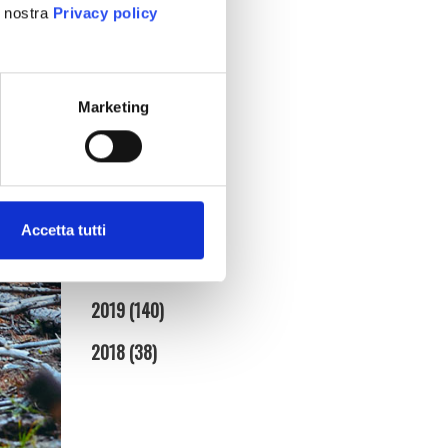
a nostra
Privacy policy
gennaio (5)
2025
(86)
2024
(95)
Marketing
2023
(134)
2022
(128)
2021
(154)
Accetta tutti
2020
(181)
2019
(140)
2018
(38)