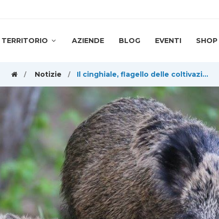
TERRITORIO
AZIENDE
BLOG
EVENTI
SHOP
Notizie
Il cinghiale, flagello delle coltivazioni, è inserito tra le cento specie più dannose del pianeta