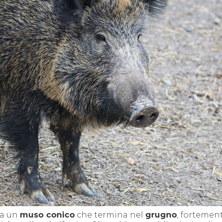
Ha un
muso conico
che termina nel
grugno
, fortemen