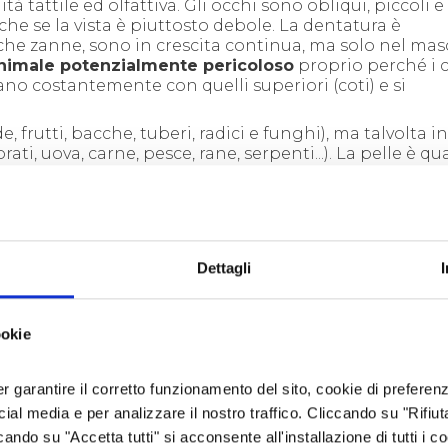
 tattile ed olfattiva. Gli occhi sono obliqui, piccoli e l
e se la vista è piuttosto debole.
La dentatura è
anche zanne, sono in crescita continua, ma solo nel ma
nimale potenzialmente pericoloso
proprio perché i 
gano costantemente con quelli superiori (coti) e si
 frutti, bacche, tuberi, radici e funghi), ma talvolta i
ati, uova, carne, pesce, rane, serpenti...).
La pelle è qu
 caratteristica è di essere molto rigide, il che le ha re
lli.
Il cinghiale emette un verso che si chiama
grugni
ancia un acuto gemito.
rascorre la giornata al riparo della vegetazione, ripo
 zoccoli. Gli avvistamenti non sono frequenti, e il più 
Dettagli
rre sbuffando tra i cespugli.
Le femmine vivono in gr
 alla cui guida è la scrofa più anziana. I maschi più anz
arte dell’anno, i giovani non ancora accoppiati si riu
ookie
er garantire il corretto funzionamento del sito, cookie di preferenz
ocial media e per analizzare il nostro traffico. Cliccando su "Rifiu
cando su "Accetta tutti" si acconsente all'installazione di tutti i co