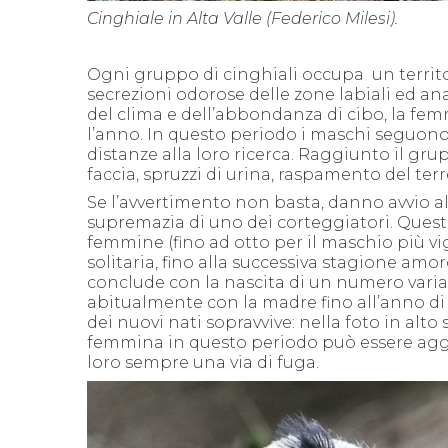
Cinghiale in Alta Valle (Federico Milesi).
Ogni gruppo di cinghiali occupa un territor
secrezioni odorose delle zone labiali ed a
del clima e dell’abbondanza di cibo, la fem
l’anno.
In questo periodo i maschi seguono
distanze alla loro ricerca.
Raggiunto il gru
faccia, spruzzi di urina, raspamento del te
Se l’avvertimento non basta, danno avvio al
supremazia di uno dei corteggiatori. Quest
femmine (fino ad otto per il maschio più vig
solitaria, fino alla successiva stagione amor
conclude con la nascita di un numero variab
abitualmente con la madre fino all’anno di 
dei nuovi nati sopravvive: nella foto in al
femmina in questo periodo può essere aggre
loro
sempre una via di fuga.