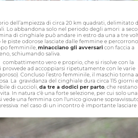
io dell’ampiezza di circa 20 km quadrati, delimitato 
nali. Lo abbandona solo nel periodo degli amori: a sec
mina di cinghiale può andare in estro da una a tre vol
 le piste odorose lasciate dalle femmine e percorron
ppo femminile,
minacciano gli avversari
con faccia a
rreno, schiumando saliva.
 combattimento vero e proprio, che si risolve con la
i provvede ad accoppiarsi ripetutamente con le varie
oroso). Concluso l’estro femminile, il maschio torna al
osa. La gravidanza del cinghiale dura circa 115 giorni e
ile di cuccioli,
da tre a dodici per parto
, che restano
vita.
In natura c'è una forte selezione, per cui solo un
to si vede una femmina con l'unico giovane sopravvissut
ssiva: nel caso di un incontro è importante lasciare