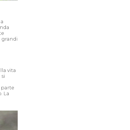
da
onda
te
o grandi
la vita
 si
a parte
o.
La