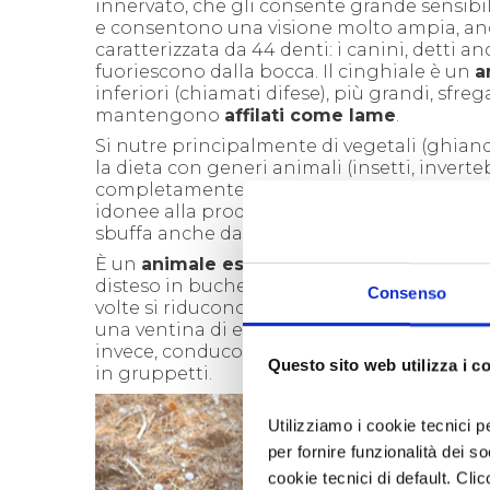
innervato, che gli consente grande sensibilità
e consentono una visione molto ampia, anch
caratterizzata da 44 denti: i canini, detti 
fuoriescono dalla bocca. Il cinghiale è un
a
inferiori (chiamati difese), più grandi, sfre
mantengono
affilati come lame
.
Si nutre principalmente di vegetali (ghiande,
la dieta con generi animali (insetti, invertebr
completamente ricoperta da
setole.
La loro
idonee alla produzione di spazzole e penne
sbuffa anche dalle narici e, se impaurito, l
È
un
animale essenzialmente notturno
e t
disteso in buche che scava con il muso e gli
Consenso
volte si riducono ad una massa scura che co
una ventina di esemplari con i loro cuccioli,
invece, conducono vita solitaria per gran p
Questo sito web utilizza i c
in gruppetti.
Utilizziamo i cookie tecnici p
per fornire funzionalità dei s
cookie tecnici di default. Clic