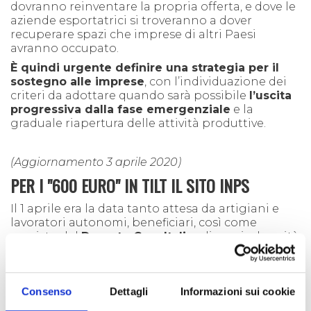
dovranno reinventare la propria offerta, e dove le
aziende esportatrici si troveranno a dover
recuperare spazi che imprese di altri Paesi
avranno occupato.
È quindi urgente definire una strategia
per il
sostegno alle imprese
, con l’individuazione dei
criteri da adottare quando sarà possibile
l’uscita
progressiva dalla fase emergenziale
e la
graduale riapertura delle attività produttive.
(Aggiornamento 3 aprile 2020)
PER I "600 EURO" IN TILT IL SITO INPS
Il 1 aprile era la data tanto attesa da artigiani e
lavoratori autonomi, beneficiari, così come
previsto dal
Decreto Cura Italia,
di una indennità
da 600 euro, da richiedere sul
sito dell’INPS. La procedura, già criticata nei
giorni scorsi dalle associazioni di categoria, non
ha funzionato, e il sito, dopo un avvio
Consenso
Dettagli
Informazioni sui cookie
apparentemente normale,
è andato in tilt
.