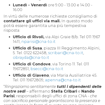
Lunedì - Venerdì
ore 9.00 - 13.00 e 14.00 -
16.00
In virtù delle numerose richieste consigliamo di
contattare gli uffici via mail.
In questo modo
potrà essere garantita una più tempestiva
risposta:
Ufficio di Rivoli,
via Alpi Graie 8/b. Tel 011 1967
1411,
nparisi@cna-to.it
Ufficio di Susa
, piazza III Reggimento Alpini,
5. Tel. 0122 622458,
scribari@cna-to.it
,
obrayda@cna-to.it
Ufficio di Condove
, via Torino 11. Tel. 011
19672851,
bsecci@cna-to.it
Ufficio di Giaveno
, via Maria Ausiliatrice 45.
Tel. 011 19672809,
apenna@cna-to.it
“
Ringraziamo sentitamente
tutti i dipendenti delle
nostre sedi
– affermano
Stella Cribari
e
Nando
Parisi
, responsabili degli uffici di zona CNA -
che
con sacrificio personale garantiscono la presenza e