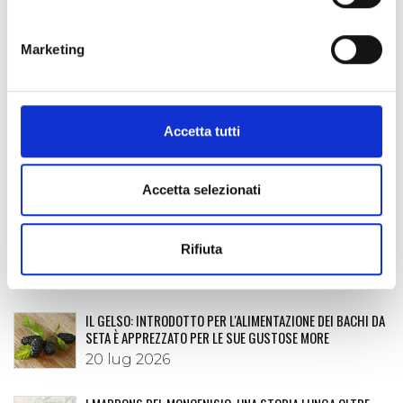
Facebook
Twitter
LinkedIn
Email
Share
CONDIVIDI:
Marketing
POST RECENTI
Accetta tutti
SUL ROCCIAMELONE SI FESTEGGIA LA MADONNA DELLA
NEVE… CADUTA A ROMA IL 5 AGOSTO 358
Accetta selezionati
04 ago 2026
FARE IMPRESA NELLE TERRE ALTE: A SUSA CNA DISCUTE DI
Rifiuta
TURISMO E CELEBRA LA FEDELTÀ ASSOCIATIVA
29 lug 2026
IL GELSO: INTRODOTTO PER L'ALIMENTAZIONE DEI BACHI DA
SETA È APPREZZATO PER LE SUE GUSTOSE MORE
20 lug 2026