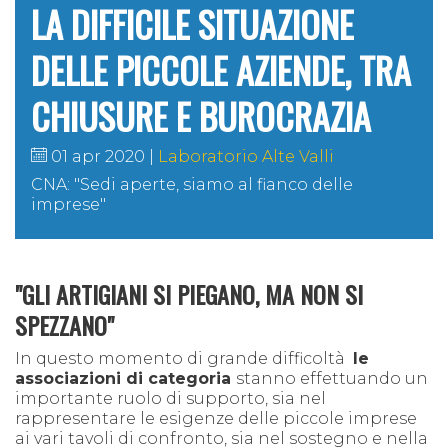
LA DIFFICILE SITUAZIONE
DELLE PICCOLE AZIENDE, TRA
CHIUSURE E BUROCRAZIA
01 apr 2020
Laboratorio Alte Valli
CNA: "Sedi aperte, siamo al fianco delle
imprese"
"GLI ARTIGIANI SI PIEGANO, MA NON SI
SPEZZANO"
In questo momento di grande difficoltà
le
associazioni di categoria
stanno effettuando un
importante ruolo di supporto, sia nel
rappresentare le esigenze delle piccole imprese
ai vari tavoli di confronto, sia nel sostegno e nella