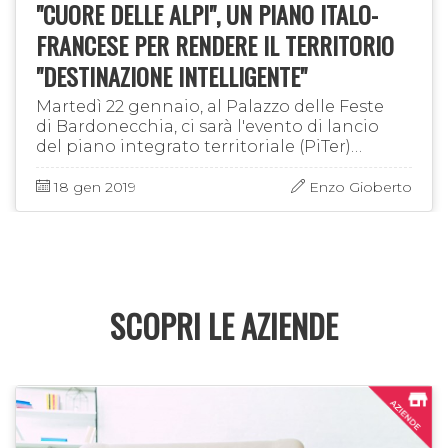
"CUORE DELLE ALPI", UN PIANO ITALO-
FRANCESE PER RENDERE IL TERRITORIO
"DESTINAZIONE INTELLIGENTE"
Martedì 22 gennaio, al Palazzo delle Feste
di Bardonecchia, ci sarà l'evento di lancio
del piano integrato territoriale (PiTer)
“Coeur’Alp - Cuore delle Alpi”, finanziato dal
bando transfrontaliero …
18 gen 2019
Enzo Gioberto
SCOPRI LE AZIENDE