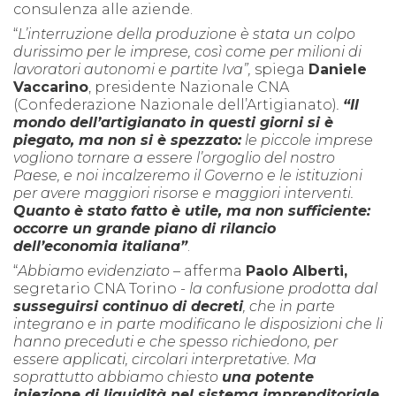
consulenza alle aziende.
“
L’interruzione della produzione è stata un colpo
durissimo per le imprese, così come per milioni di
lavoratori autonomi e partite Iva”,
spiega
Daniele
Vaccarino
, presidente Nazionale CNA
(Confederazione Nazionale dell’Artigianato)
.
“Il
mondo dell’artigianato in questi giorni si è
piegato, ma non si è spezzato:
le piccole imprese
vogliono tornare a essere l’orgoglio del nostro
Paese, e noi incalzeremo il Governo e le istituzioni
per avere maggiori risorse e maggiori interventi.
Quanto è stato fatto è utile, ma non sufficiente:
occorre un grande piano di rilancio
dell’economia italiana”
.
“
Abbiamo evidenziato
– afferma
Paolo Alberti,
segretario CNA Torino -
la confusione prodotta dal
susseguirsi continuo di decreti
, che in parte
integrano e in parte modificano le disposizioni che li
hanno preceduti e che spesso richiedono, per
essere applicati, circolari interpretative. Ma
soprattutto abbiamo chiesto
una potente
iniezione di liquidità nel sistema imprenditoriale