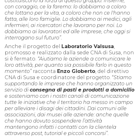
costituiscono la forza di questo gruppo. Insieme,
con coraggio, ce la faremo: lo dobbiamo a coloro
che lottano per la vita, a coloro che non ce l'hanno
fatta, alle loro famiglie. Lo dobbiamo ai medici, agli
infermieri, ai ricercatori che lavorano per noi. Lo
dobbiamo ai lavoratori ed alle imprese, che oggi si
interrogano sul futuro”.
Anche il progetto del
Laboratorio Valsusa
,
promosso e realizzato dalla sede CNA di Susa, non
si è fermato.
“Aiutiamo le aziende a comunicare le
loro attività, per quanto sia possibile farlo in questo
momento”
racconta
Enzo Gioberto
, del direttivo
CNA di Susa e coordinatore del progetto. “
Stiamo
supportando le imprese che hanno organizzato un
servizio di
consegna di pasti e prodotti a domicilio
e sosteniamo con i nostri canali di comunicazione
tutte le iniziative che il territorio ha messo in campo
per alleviare i disagi dei cittadini. Dai comuni alle
associazioni, dai musei alle aziende: anche quelle
che hanno dovuto sospendere l’attività
mantengono infatti i contatti con la clientela
attraverso post, tutorial e piccoli concorsi”.