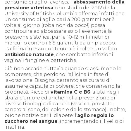
consumo di aglio favorisca l'
abbassamento della
pressione arteriosa
: uno studio del 2012 della
University of British Columbia afferma infatti che
un consumo di aglio pari a 200 grammi per 3
volte al giorno (roba non da poco!) possa
contribuire ad abbassare solo lievemente la
pressione sistolica, pari a 10-12 millimetri di
mercurio contro i 6-9 garantiti da un placebo.
L'allicina in esso contenuta è inoltre un valido
antibiotico naturale
, che combatte infezioni
vaginali fungine e batteriche.
Ciò non accade, tuttavia quando si assumono le
compresse, che perdono l'allicina in fase di
lavorazione. Bisogna pertanto assicurarsi di
assumere capsule di polvere, che conservano la
proprietà.
Ricco di
vitamina C e B6
, aiuta negli
sbalzi d'umore ed anche nella prevenzione di
diverse tipologie di cancro (vescica, prostata,
cancro al seno, del colon e dello stomaco). Inoltre,
buone notizie per il diabete: l'
aglio regola lo
zucchero nel sangue
, incrementando il livello di
insulina.