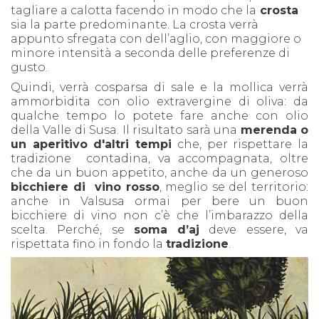
tagliare a calotta facendo in modo che la
crosta
sia la parte predominante. La crosta verrà
appunto sfregata con dell’aglio, con maggiore o
minore intensità a seconda delle preferenze di
gusto.
Quindi, verrà cosparsa di sale e la mollica verrà
ammorbidita con olio extravergine di oliva: da
qualche tempo lo potete fare anche con olio
della Valle di Susa. Il risultato sarà una
merenda o
un aperitivo d'altri tempi
che, per rispettare la
tradizione contadina, va accompagnata, oltre
che da un buon appetito, anche da un generoso
bicchiere di vino rosso
, meglio se del territorio:
anche in Valsusa ormai per bere un buon
bicchiere di vino non c’è che l’imbarazzo della
scelta.
Perché, se
soma d’aj
deve essere, va
rispettata fino in fondo la
tradizione
.