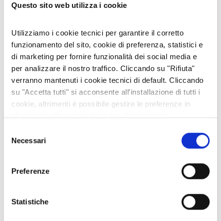
Questo sito web utilizza i cookie
POST RECENTI
Utilizziamo i cookie tecnici per garantire il corretto
funzionamento del sito, cookie di preferenza, statistici e
di marketing per fornire funzionalità dei social media e
FARE IMPRESA NELLE TERRE ALTE: A SUSA CNA DISCUTE DI
TURISMO E CELEBRA LA FEDELTÀ ASSOCIATIVA
per analizzare il nostro traffico. Cliccando su "Rifiuta"
29 lug 2026
verranno mantenuti i cookie tecnici di default. Cliccando
su "Accetta tutti" si acconsente all'installazione di tutti i
IL GELSO: INTRODOTTO PER L'ALIMENTAZIONE DEI BACHI DA
cookie, altrimenti è possibile gestire le preferenze in
SETA È APPREZZATO PER LE SUE GUSTOSE MORE
riferimento alle singole tipologie. Per maggiori
20 lug 2026
informazioni consulta la nostra
Privacy policy
Selezione
Necessari
del
I MARRONS DEL MONCENISIO: UNA STORIA LUNGA OLTRE
consenso
DIECI SECOLI
Preferenze
06 lug 2026
È DISPONIBILE LA "GUIDA FREE" 2026 DELLA VALLE DI SUSA
Statistiche
02 lug 2026