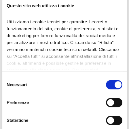
È DISPONIBILE LA "GUIDA FREE" 2026 DELLA VALLE DI SUSA
Questo sito web utilizza i cookie
02 lug 2026
Utilizziamo i cookie tecnici per garantire il corretto
funzionamento del sito, cookie di preferenza, statistici e
CATEGORIE
di marketing per fornire funzionalità dei social media e
per analizzare il nostro traffico. Cliccando su "Rifiuta"
#ARCHIVIO FOTO DEL GIORNO
verranno mantenuti i cookie tecnici di default. Cliccando
#ARCHIVIO NEWSLETTERS
su "Accetta tutti" si acconsente all'installazione di tutti i
cookie, altrimenti è possibile gestire le preferenze in
Animali
riferimento alle singole tipologie. Per maggiori
Appuntamenti
informazioni consulta la nostra
Privacy policy
Selezione
Cultura e Territorio
Necessari
del
Economia e Imprese
consenso
Enogastronomia
Preferenze
Escursioni e passeggiate
Fiori e Piante
Laboratorio Alte Valli
Statistiche
Natale a km zero