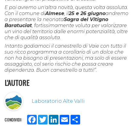
E poi avremo un'altra novità, questa volta assoluta.
Con il comune di
Almese
, il
25 e 26 giugno
andremo
a presentare la neonata
Sagra del Vitigno
Baratuciat
, fortissimamente voluta per valorizzare
un vino del territorio dalle enormi potenzialità, oltre
che di qualità assoluta.
Intanto godiamoci il canestrello di Vaie con tutto il
suo ricco programma a corollario di un dolce che
non ha bisogno di presentazioni, ma solo di essere
assaggiato, col serio rischio che possa creare
dipendenza. Buon canestrello a tutti!”.
L'AUTORE
Laboratorio Alte Valli
Facebook
Twitter
LinkedIn
Email
Share
CONDIVIDI: