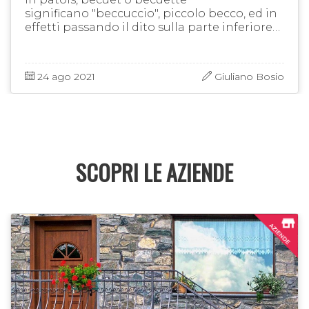
significano "beccuccio", piccolo becco, ed in
effetti passando il dito sulla parte inferiore
dell'acino si sente una piccola "virgola" secca
che sporge. In Savoia questo …
24 ago 2021
Giuliano Bosio
SCOPRI LE AZIENDE