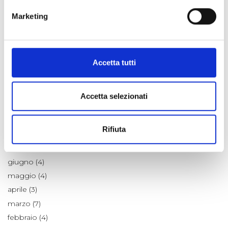
Notizie dalle Aziende
Marketing
Ricette
Scienza e Ambiente
Tradizioni
Accetta tutti
Un po' di Storia
ARCHIVIO
Accetta selezionati
2026
Rifiuta
agosto (1)
luglio (4)
giugno (4)
maggio (4)
aprile (3)
marzo (7)
febbraio (4)