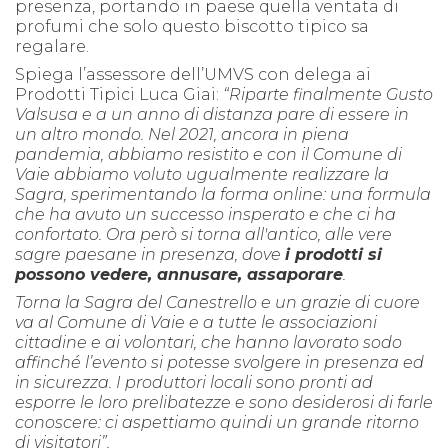
presenza, portando in paese quella ventata di
profumi che solo questo biscotto tipico sa
regalare.
Spiega l’assessore dell’UMVS con delega ai
Prodotti Tipici Luca Giai:
“
R
iparte finalmente Gusto
Valsusa e a un anno di distanza pare di essere in
un altro mondo. Nel
2021
, ancora in piena
pandemia, abbiamo resistito e con il Comune di
Vaie abbiamo voluto ugualmente realizzare la
Sagra, sperimentando la forma online: una formula
che ha avuto un successo insperato e che ci ha
confortato. Ora però si torna all'antico, alle vere
sagre paesane in presenza, dove
i prodotti si
possono vedere, annusare, assaporare
.
Torna la Sagra del Canestrello e
un
grazie di cuore
va al Comune di Vaie e a tutte le associazioni
cittadine e ai volontari, che hanno lavorato sodo
affinché l’evento si potesse
svolgere
in presenza ed
in sicurezza. I produttori locali sono pronti ad
esporre le loro prelibatezze e sono desiderosi di farle
conoscere: ci aspettiamo quindi un grande ritorno
di visitatori”.