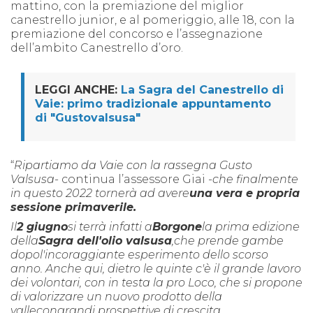
mattino, con la premiazione del miglior
canestrello junior, e al pomeriggio, alle 18, con la
premiazione del concorso e l’assegnazione
dell’ambito Canestrello d’oro.
LEGGI ANCHE:
La Sagra del Canestrello di
Vaie: primo tradizionale appuntamento
di "Gustovalsusa"
“
Ripartiamo da Vaie con la rassegna Gusto
Valsusa
- continua l’assessore Giai -
che finalmente
in questo 2022 tornerà ad avere
una vera e propria
sessione primaverile.
I
l
2 giugno
si terrà infatti a
Borgone
la prima edizione
della
Sagra dell'olio valsusa
,
che prende gambe
dopo
l'incoraggiante esperimento dello scorso
anno. Anche qui, dietro le quinte c'è il grande lavoro
dei volontari, con in testa la pro Loco, che si propone
di valorizzare un nuovo prodotto della
valle
con
grandi prospettive di crescita.