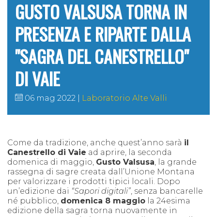
GUSTO VALSUSA TORNA IN
PRESENZA E RIPARTE DALLA
"SAGRA DEL CANESTRELLO"
DI VAIE
06 mag 2022
Laboratorio Alte Valli
Come da tradizione, anche quest’anno sarà
il
Canestrello di Vaie
ad aprire, la seconda
domenica di maggio,
Gusto Valsusa
, la grande
rassegna di sagre creata dall’Unione Montana
per valorizzare i prodotti tipici locali. Dopo
un’edizione dai
“Sapori digitali”
, senza bancarelle
né pubblico,
domenica 8 maggio
la 24esima
edizione della sagra torna nuovamente in