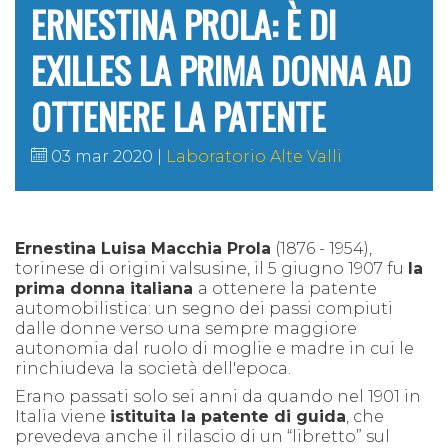
ERNESTINA PROLA: È DI
EXILLES LA PRIMA DONNA AD
OTTENERE LA PATENTE
03 mar 2020
Laboratorio Alte Valli
Ernestina Luisa Macchia Prola
(1876 - 1954),
torinese di origini valsusine, il 5 giugno 1907 fu
la
prima donna italiana
a ottenere la patente
automobilistica: un segno dei passi compiuti
dalle donne verso una sempre maggiore
autonomia dal ruolo di moglie e madre in cui le
rinchiudeva la società dell'epoca.
Erano passati solo sei anni da quando nel 1901 in
Italia viene
istituita la patente di guida
, che
prevedeva anche il rilascio di un “libretto” sul