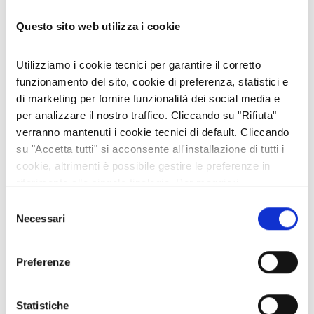
06 lug 2026
Questo sito web utilizza i cookie
È DISPONIBILE LA "GUIDA FREE" 2026 DELLA VALLE DI SUSA
02 lug 2026
Utilizziamo i cookie tecnici per garantire il corretto
funzionamento del sito, cookie di preferenza, statistici e
di marketing per fornire funzionalità dei social media e
CATEGORIE
per analizzare il nostro traffico. Cliccando su "Rifiuta"
verranno mantenuti i cookie tecnici di default. Cliccando
#ARCHIVIO FOTO DEL GIORNO
su "Accetta tutti" si acconsente all'installazione di tutti i
#ARCHIVIO NEWSLETTERS
cookie, altrimenti è possibile gestire le preferenze in
Animali
riferimento alle singole tipologie. Per maggiori
Appuntamenti
informazioni consulta la nostra
Privacy policy
Selezione
Necessari
Cultura e Territorio
del
consenso
Economia e Imprese
Enogastronomia
Preferenze
Escursioni e passeggiate
Fiori e Piante
Statistiche