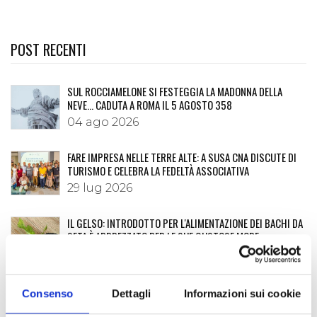
POST RECENTI
SUL ROCCIAMELONE SI FESTEGGIA LA MADONNA DELLA
NEVE… CADUTA A ROMA IL 5 AGOSTO 358
04 ago 2026
FARE IMPRESA NELLE TERRE ALTE: A SUSA CNA DISCUTE DI
TURISMO E CELEBRA LA FEDELTÀ ASSOCIATIVA
29 lug 2026
IL GELSO: INTRODOTTO PER L'ALIMENTAZIONE DEI BACHI DA
SETA È APPREZZATO PER LE SUE GUSTOSE MORE
20 lug 2026
I MARRONS DEL MONCENISIO: UNA STORIA LUNGA OLTRE
Consenso
Dettagli
Informazioni sui cookie
DIECI SECOLI