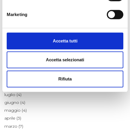
Laboratorio Alte Valli
Natale a km zero
Marketing
Notizie dalle Aziende
Ricette
Scienza e Ambiente
Accetta tutti
Tradizioni
Un po' di Storia
Accetta selezionati
ARCHIVIO
Rifiuta
2026
agosto (1)
luglio (4)
giugno (4)
maggio (4)
aprile (3)
marzo (7)