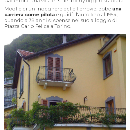
Galambra, una villa in stile liberty oggi restaurata.
Moglie di un ingegnere delle Ferrovie, ebbe
una
carriera come pilota
e guidò l'auto fino al 1954,
quando a 78 anni si spense nel suo alloggio di
Piazza Carlo Felice a Torino.