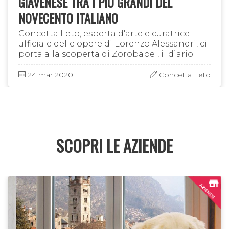
GIAVENESE TRA I PIÙ GRANDI DEL
NOVECENTO ITALIANO
Concetta Leto, esperta d'arte e curatrice
ufficiale delle opere di Lorenzo Alessandri, ci
porta alla scoperta di Zorobabel, il diario
intimo e segreto di questo pittore
giavenese, tardivamente …
24 mar 2020
Concetta Leto
SCOPRI LE AZIENDE