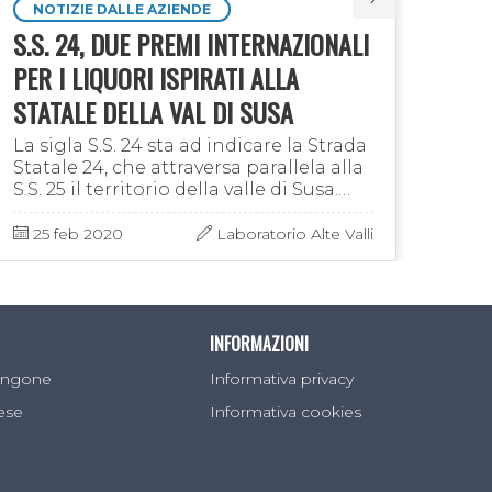
NOTIZIE DALLE AZIENDE
NO
S.S. 24, DUE PREMI INTERNAZIONALI
L'I
PER I LIQUORI ISPIRATI ALLA
L'A
STATALE DELLA VAL DI SUSA
CUP
La sigla S.S. 24 sta ad indicare la Strada
Il c
Statale 24, che attraversa parallela alla
da P
S.S. 25 il territorio della valle di Susa.
Case
Uno a destra e l’altro a sinistra della
d'ar
Dora, ad un certo punto della …
nome
25 feb 2020
Laboratorio Alte Valli
22
INFORMAZIONI
Sangone
Informativa privacy
lese
Informativa cookies