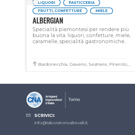
LIQUORI
PASTICCERIA
ENSA
FRUTTI, CONFETTURE
MIELE
ALBERGIAN
 LA
IDRO
Specialità piemontesi per rendere più
buona la vita: liquori, confetture, miele,
caramelle, specialità gastronomiche...
l
 Valli
Bardonecchia, Giaveno, Sestriere, Pinerolo,
Pragelato /85 Corso Torino Pinerolo
…
SCRIVICI:
info@laboratorioaltevalli.it