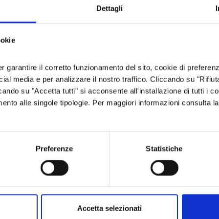
Dettagli
UN TERRITORIO VIVO E RICCO DI PROPOSTE
ookie
CELEBRAZIONI PER I
INSERZIONI
27
GEN
MAR
1300 ANNI
Cultura e
2026
2026
Tradizione
DELL'ABBAZIA DI
er garantire il corretto funzionamento del sito, cookie di preferenz
Cultura e
Rivoli
6:00
00:00
Tradizione
NOVALESA
ocial media e per analizzare il nostro traffico. Cliccando su "Rifiu
Novalesa
cando su "Accetta tutti" si acconsente all'installazione di tutti i co
imento alle singole tipologie. Per maggiori informazioni consulta l
TUTTI GLI EVENTI
Preferenze
Statistiche
SCOPRI LE AZIENDE
Accetta selezionati