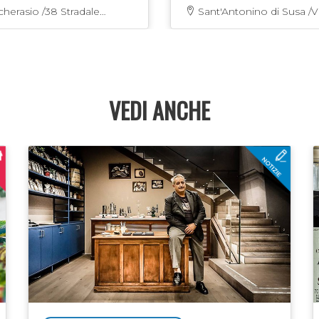
no L'Antica Macina:
asio /38 Stradale
Sant'Antonino di Susa /Via
uzione e vendita di
olo Cappella Moreri
Maisonetta, 59
ne, prodotti da forno e
 …
VEDI ANCHE