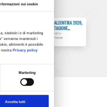
Informazioni sui cookie
CAMALEONTIKA 2026,
11
APR
LA STAGIONE
2026
TEATRALE DI ALMESE
a, statistici e di marketing
Teatro
21:00
Almese
ta" verranno mantenuti i
okie, altrimenti è possibile
a nostra
Privacy policy
Marketing
Accetta tutti