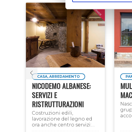
CASA, ARREDAMENTO
PA
O E
NICODEMO ALBANESE:
MUL
SERVIZI E
MAC
RISTRUTTURAZIONI
Nasc
 di
grup
Costruzioni edili,
acco
lavorazione del legno ed
per i
ora anche centro servizi:
rispe
un'azienda con 30 anni di