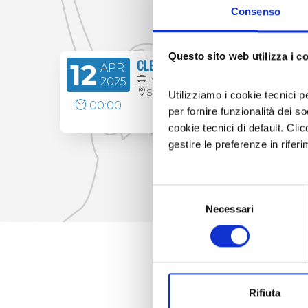
Consenso
Questo sito web utilizza i c
CLEANALP
12
23
APR
Natura & Sport
2025
San Didero
Utilizziamo i cookie tecnici p
00:00
1
per fornire funzionalità dei s
cookie tecnici di default. Clic
gestire le preferenze in rifer
Selezione
Necessari
del
consenso
Rifiuta