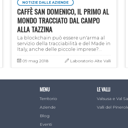
NOTIZIE DALLE AZIENDE
CAFFÈ SAN DOMENICO, IL PRIMO AL
MONDO TRACCIATO DAL CAMPO
ALLA TAZZINA
La blockchain può essere un'arma al
servizio della tracciabilità e del Made in
Italy, anche delle piccole imprese?
Certamente sì, e tra le sperimentazioni
in atto (non moltissime: poco più di
09 mag 2018
Laboratorio Alte Valli
300 al …
MENU
LE VALLI
Territorio
Valsusa e Val 
Aziende
Valli del Pinero
Blog
Eventi