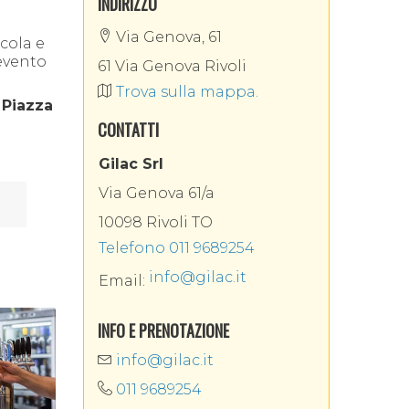
INDIRIZZO
Via Genova, 61
icola e
’evento
61 Via Genova Rivoli
Trova sulla mappa.
 Piazza
CONTATTI
Gilac Srl
Via Genova 61/a
10098 Rivoli TO
Telefono 011 9689254
info@gilac.it
Email:
INFO E PRENOTAZIONE
info@gilac.it
011 9689254