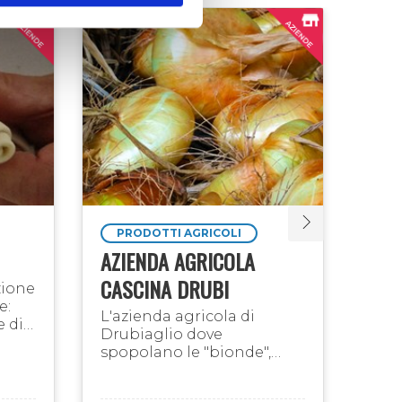
PRODOTTI AGRICOLI
GE
AZIENDA AGRICOLA
GIO
CASCINA DRUBI
PAS
izione
e:
GEL
L'azienda agricola di
e di
Drubiaglio dove
Nell
spopolano le "bionde",
i. Ma
labo
cipolle tipiche dal gusto
past
dolce e dalla elevata
crea