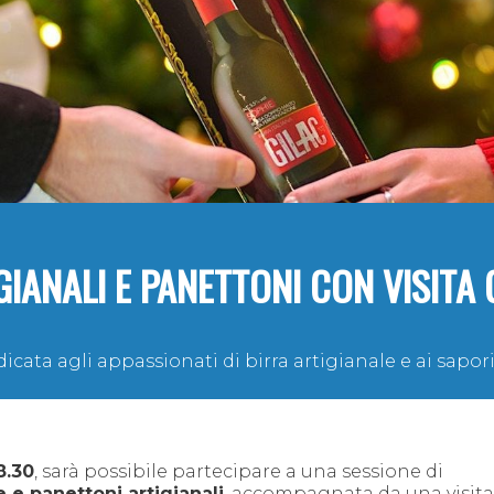
IANALI E PANETTONI CON VISITA 
icata agli appassionati di birra artigianale e ai sapori 
8.30
, sarà possibile partecipare a una sessione di
 e panettoni artigianali
, accompagnata da una visita