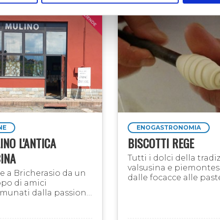
NE
ENOGASTRONOMIA
INO L'ANTICA
BISCOTTI REGE
INA
Tutti i dolci della trad
valsusina e piemontes
e a Bricherasio da un
dalle focacce alle past
po di amici
meliga,
munati dalla passione
dai savoiardi ai torcett
l buon cibo e il
soprattutto, i fumanti
tto per la terra il
canestrelli...